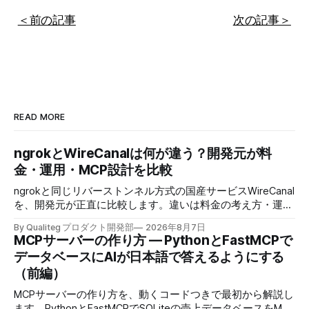
＜前の記事
次の記事＞
READ MORE
ngrokとWireCanalは何が違う？開発元が料
金・運用・MCP設計を比較
ngrokと同じリバーストンネル方式の国産サービスWireCanal
を、開発元が正直に比較します。違いは料金の考え方・運用
の場所・AIにつなぐときの許可の置き場所の3つです。
By Qualiteg プロダクト開発部
2026年8月7日
MCPサーバーの作り方 — PythonとFastMCPで
データベースにAIが日本語で答えるようにする
（前編）
MCPサーバーの作り方を、動くコードつきで最初から解説し
ます。PythonとFastMCPでSQLiteの売上データベースをMCP