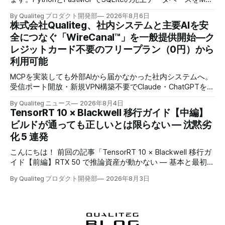
化し、AIに日本語で聞くとAIが自分でSQLを書いて集計まで
By Qualiteg プロダクト開発部
2026年8月6日
返すところまで作ります。
株式会社Qualiteg、社内システムと主要AIを安
全につなぐ「WireCanal™」を一般提供開始―ク
レジットカード不要のフリープラン（0円）から
利用可能
MCPを実装しても外部AIから届かなかった社内システムへ。
受信ポート開放・新規VPN構築不要でClaude・ChatGPTを安
全につなぐ、企業認証対応のセキュアトンネル
By Qualiteg ニュース
2026年8月4日
TensorRT 10 × Blackwell 移行ガイド【中編】
ビルドが通っても正しいとは限らない — 沈黙劣
化 5 連発
こんにちは！ 前回の記事「TensorRT 10 × Blackwell 移行ガ
イド【前編】RTX 50 で推論資産が動かない — 基本と最初の
壁」では、Blackwell 世代への移行で既存の推論資産が動か
By Qualiteg プロダクト開発部
2026年8月3日
なくなる理由と、TensorRT 10 化を最小構成で通す手順を扱
いました。前編で出てきた問題には、実はひとつ共通点があ
ります。 すべて、エラーで止まってくれたということで
す。 本当に怖いのはその先です。TensorRT への移行パイプ
ラインには、 * ビルドが通る * 実行も通る * 速度もちゃんと