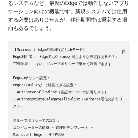
るシステムなど、最新のEdgeでは動作しないアプリ
ケーション向けの機能です。新規システムでは使用
する必要はありませんが、移行期間中は重宝する場
面もあるでしょう。
【Microsoft Edgeの詳細設定とIEモード】

📄
Edge利用者：「EdgeでもChromeと同じような設定はあるの？」

IT管理者：「はい、グループポリシーで細かく制御できます」

Edgeのポリシー設定：

edge://policy/ で確認できる設定：

- AuthServerAllowlist（認証サーバーの許可リスト）

- AuthNegotiateDelegateAllowlist（Kerberos委任の許可リ
スト）

グループポリシーでの設定：

コンピューターの構成 → 管理用テンプレート → 

Microsoft Edge → HTTP認証
