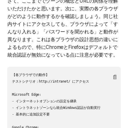
さて、ここまででゾーンの概念とURLの関係を理解
いただけたかと思います。次に、実際の各ブラウザ
がどのように動作するかを確認しましょう。同じ社
内サイトにアクセスしても、ブラウザによって「す
んなり入れる」「パスワードを聞かれる」と動作が
異なります。これは各ブラウザの設計思想の違いに
よるもので、特にChromeとFirefoxはデフォルトで
統合認証が無効になっている点に注意が必要です。
【各ブラウザでの動作】

📄
テストシナリオ：http://intranet/ にアクセス

Microsoft Edge:

- インターネットオプションの設定を継承

- イントラネットゾーンなら統合Windows認証が自動実行

- 基本的に追加設定不要

Google Chrome:
