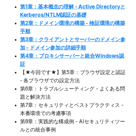
第1章：基本概念の理解 - Active Directoryと
Kerberos/NTLM認証の基礎
第2章：ドメイン環境の構築 - 検証環境の構築
手順
第3章：クライアントとサーバーのドメイン参
加 - ドメイン参加の詳細手順
第4章：プロキシサーバーと統合Windows認
証
【★今回です★】第5章：ブラウザ設定と認証
- 各ブラウザでの設定方法
第6章：トラブルシューティング - よくある問
題と解決方法
第7章：セキュリティとベストプラクティス -
本番環境での考慮事項
第8章：実践的な構成例 - AIセキュリティツー
ルとの統合事例