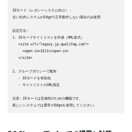
IEモード（レガシーシステム向け）：

古い社内システムがEdgeで正常動作しない場合のみ使用

設定方法：

1. IEモードサイトリストを作成（XML形式）

   <site url="legacy.jp.qualiteg.com">

     <open-in>IE11</open-in>

   </site>

2. グループポリシーで配布

   - IEモードを有効化

   - サイトリストのURL指定

注意：IEモードは互換性のための機能です。
