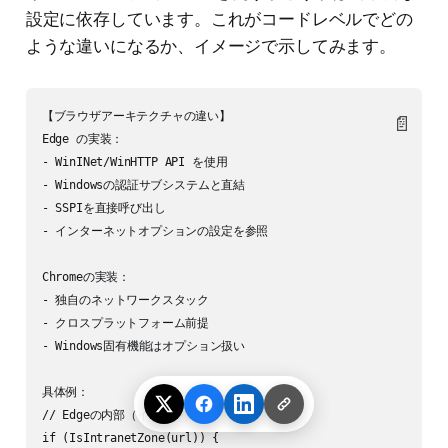
設定に依存しています。これがコードレベルでどの
ような違いになるか、イメージで示してみます。
【ブラウザアーキテクチャの違い】

📄
Edge の実装：

- WinINet/WinHTTP API を使用

- Windowsの認証サブシステムと直結

- SSPIを直接呼び出し

- インターネットオプションの設定を参照

Chromeの実装：

- 独自のネットワークスタック

- クロスプラットフォーム前提

- Windows固有機能はオプション扱い

具体例：

// Edgeの内部（イメージ）

if (IsIntranetZone(url)) {
