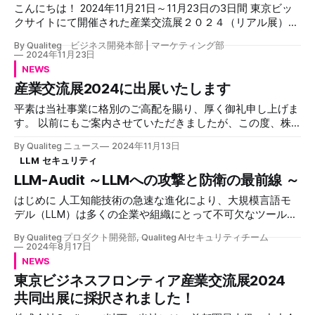
ます。 MotionVox™とは MotionVox™は、あなたの表情や発話
様子 「MotionVox™」の初出展とい
こんにちは！ 2024年11月21日～11月23日の3日間 東京ビッ
を魅力的なアバターが完全再現する動画生成AIです。まるで
クサイトにて開催された産業交流展２０２４（リアル展）に
本物の人間がそこにいるかのような自然な表情と圧倒的な存
おいて、当社のプロダクト・サービスの展示を行いました。
在感で、新しい表現の可能性を切り開きます。 主な特徴 *
By Qualiteg ビジネス開発本部 | マーケティング部
多くの方々に当社ブースへお立ち寄りいただき、誠にありが
2024年11月23日
フォトリアリスティックな高品質アバター * 高再現度の表情
とうございました！ (産業交流展2024のオンライン展示会は
NEWS
同期 * プロフェッショナルなリップシンク * カスタマイズ可
2024年11月29日まで開催中です！) 本ブログでは、展示会当
能なボイスチェンジ機能 * 簡単な操作性 * プライバシーの完
産業交流展2024に出展いたします
日の様子を簡単にレポートさせていただきます。 展示会の
全保護 多様な用途に対応 MotionVoxは、以下のようなさま
様子 当社ブースは「東京ビジネスフロンティア」パビリオ
平素は当社事業に格別のご高配を賜り、厚く御礼申し上げま
ざまなビジネスシーンで活用いただけます！ * 動画配信や
ン内に設けていただきました。 当社からは３名体制で、 エ
す。 以前にもご案内させていただきましたが、この度、株
VTuber活動 * S
ンタープライズLLMソリューション「Bestllam 」やLLMセキ
式会社Qualitegは、多くの優れた企業が一堂に会する国内最
By Qualiteg ニュース
2024年11月13日
ュリティソリューション「 LLM-Audit」 、経産省認定講座
大級の総合展示会「産業交流展2024」に出展する運びとな
LLM セキュリティ
「AI・DX研修」についてデモンストレーションおよびご説
りました。 本展示会では、当社の最新のサービス・ソリュ
明・ご案内をさせていただきました。 さらに、ステラリン
LLM-Audit ～LLMへの攻撃と防衛の最前線 ～
ーションを展示させていただきます。ご来場の皆様に直接ご
ク社さまのご厚意により、このかわいい移動式サイネージ
説明させていただく貴重な機会として、ぜひブースまでお立
はじめに 人工知能技術の急速な進化により、大規模言語モ
「AdRobot」に、当社ブースの宣伝もしていただきました！
ち寄りくださいませ 展示会概要 * 名称: 産業交流展2024 * 会
デル（LLM）は多くの企業や組織にとって不可欠なツールと
特典カード さて、ブースにお立ち寄りの際にお渡しした、
期: 2024年11月20日(水)～22日(金) * 会場: 東京ビッグサイト
なっています。自然言語処理、コード生成、データ分析な
Bestllam特典カードの招待コー
１・２ホール、アトリウム * 西1ホール 東京ビジネスフロ
By Qualiteg プロダクト開発部, Qualiteg AIセキュリティチーム
ど、LLMの応用範囲は日々拡大し、ビジネスプロセスの効率
2024年8月17日
ンティアゾーン ビ-15 * 入場料: 無料（事前登録制） 開催
化や創造的タスクの支援など、幅広い分野で革新をもたらし
NEWS
時間 * 11月20日(水) 10:00～17:00 * 11月21日(木) 10:00～
ています。しかし、この革新的な技術の普及に伴い、新たな
17:00 * 11月22日(金) 10:00～16:00
東京ビジネスフロンティア産業交流展2024
セキュリティリスクも浮上しており、企業はこれらのリスク
共同出展に採択されました！
に対する適切な対策を講じる必要に迫られています。 本記
事では、当社が開発したLLMセキュリティソリューション