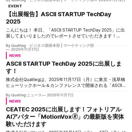
（木）～10日（土）に東京ビッグサイト 南3・4ホールで開
DeepSeek、Qwen、Llama など商用・オープンソース合わ
EVENT
催された、XR・メタバース・AI・Web3をテーマにした総合
せて20種類以上のLLMを1つの契約で利用できます。各プロ
【出展報告】ASCII STARTUP TechDay
展示会です。 正式名称は「第3回 TOKYO XR・メタバース＆
バイダと個別に契約を結ぶ手間が不要になります。 6つの
コンテンツビジネスワールド」で、東京都、XRコンソーシア
2025
LLMに同時質問して、最適な答えを選択 同じ質問を複数の
ム、Metaverse Japan、東京商工会議所で構成されるXR・メ
LLMに一括投げかけ、回答を比較・検討できます。各モデル
こんにちは！ 本日、「ASCII STARTUP TechDay 2025」に出
タバース等産業展実行委員会が主催しています。 180社以上
の得意・不得意を活かすことで、重要な意思決定や精度が求
展してまいりましたのでレポートさせていただきます！
のスタートアップや企業が出展し、ビジネスデイ（8日・9
められる業
ASCII STARTUP TechDay 2025 ASCII STARTUP TechDay
日）とパブリックデイ（10日）の3日間にわたり、XR・メタ
By Qualiteg ビジネス開発本部 | マーケティング部
2025は、2025年11月17日（月）に東京・浅草橋ヒューリッ
バース・AI分野の最前線を体感できるイベントとなりまし
2025年11月17日
クホール&カンファレンスで開催された、ディープテック・
た。 冬の東京ビッグサイト 新年明けて間もない1月の東京ビ
NEWS
スタートアップのエコシステム構築をテーマにした展示交
ッグサイト。お正月気分もそこそこに、気合を入れて会場入
ASCII STARTUP TechDay 2025に出展しま
流・カンファレンスイベントです。 秋の展示会は本当にい
りしました�
す！
いですね 本日はとてもよいお天気で、涼しくて、展示会に
はピッタリの気候で朝からルンルンでした。しかも午後から
株式会社Qualitegは、2025年11月17日（月）に東京・浅草橋
の展示会ということで、気持ちに余裕をもって朝の業務をこ
ヒューリックホール＆カンファレンスで開催される「ASCII
なしていたところ、けっこうすぐに昼前になり、あわてて現
STARTUP TechDay 2025」に出展いたします。 イベント概
場へ。 浅草橋は当社からもわりと近いという立地の良さを
By Qualiteg ニュース
2025年11月7日
要 「ASCII STARTUP TechDay 2025」は、日本のディープテ
甘く見ておりましたが💦、なんとか予定時刻前に到着しまし
NEWS
ックエコシステムを次のレベルへ押し上げ、新産業を創出す
た。やっぱり、都心開催は本当にありがたいですね。 会場
CEATEC 2025に出展します！フォトリアル
るイノベーションカンファレンスです。ディープテック・ス
へ急いでいると、おなかが「ぐ～」と鳴り 「そういえば、
タートアップの成長を支えるエコシステムの構築、そして成
AIアバター「MotionVox🄬」の最新版を実体
朝食まだだったわ」 とおもったところに、なんと私の大好
長・発展を目的に、学術、産業、行政の垣根を越えて知を結
験いただけます
きなエッセンさん🍞のトラックがあるで
集する場として開催されます。 開催情報 * 日時：2025年11