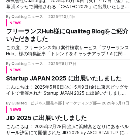
月17日（月）13:00～18:00 * 会場：東京・浅草橋ヒューリッ
株式会社Qualitegは、2025年10月14日（火）～17日（金）に
クホール＆カンファレンス * 住所：〒111-0053 東京都台東
幕張メッセで開催される「CEATEC 2025」に出展いたしま
区浅草橋1-22-16ヒューリック浅草橋ビル * アクセス：JR総
す。今回の出展では、当社が開発したフォトリアリスティッ
By Qualiteg ニュース
2025年10月1日
武線「浅草橋駅（西口）」より徒歩1分 出展内容 当社ブース
クAIアバター技術「MotionVox🄬」をはじめ、最新のAI技術
NEWS
とビジネスイノベーションソリューションをご紹介いたしま
では、以下の3つの主要サービスをご紹介いたします。 1.
フリーランスHub様にQualiteg Blogをご紹介
す。 出展概要 * 会期：2025年10月14日（火）～10月17日
（金） * 会場：幕張メッセ * 出展エリア：ネクストジェネレ
いただきました
ーションパーク * ブース番号：ホール6 6H207 * CEATEC内
この度、フリーランス向け案件検索サービス「フリーランス
特設サイト:https://www.ceatec.com/nj/exhibitor_detail_ja?
Hub」様の特集記事「トレンドをキャッチアップ！AIに関す
id=1915 見どころ：最先端AI技術を体感できる特別展示 1. フ
る情報が得られるメディア・ブログまとめ」にて、弊社が運
ォトリアルAIアバター「MotionVox🄬」 テキスト入力だけ
By Qualiteg ニュース
2025年8月17日
営する「Qualiteg Blog」をご紹介いただきました。 掲載記
で、まるで本物の人間のような動画を生成できる革新的なAI
NEWS
事について フリーランスHub様の記事では、AI技術の最前線
アバターシステムです。 MotionVox🄬は自社開発している
Startup JAPAN 2025 に出展いたしました
で活躍するエンジニアや開発者の方々に向けて、価値ある情
「Expression Aware🄬」技術により日本人の演者データを基
報源となるメディア・ブログが厳選して紹介されています。
に開発された、
こんにちは！ 2025年5月8日(木)-5月9日(金)に東京ビッグサ
その中で、Qualiteg Blogを「AI技術の専門知識を実践的なビ
イトで開催された Startup JAPAN 2025 に出展いたしました
ジネス活用につなげる貴重な情報源」として取り上げていた
ので、簡単にレポートいたします😊 開催概要 出展概要 今回
だきました。 特に以下の点を評価いただいております * 実
By Qualiteg ビジネス開発本部 | マーケティング部
2025年5月11日
は当社が開発するアバター動画生成AI「MotionVox™」を中心
践的なビジネス活用事例の提供 AI新規事業創出や事業選定方
NEWS
に出展させていただきました！ 展示会について簡単にふり
法など、経営者やビジネスリーダーが直面する課題への具体
JID 2025 に出展いたしました
かえってみたいとおもいます 当社ブース 当社ブースはこん
的な解決策 * 技術的な深掘りコンテンツ リップシンク技術
なかんじです。 今回は、ブースというか、このイーゼルの
など、実際のサービスで使用されている技術の開発現場目線
こんにちは！ 2025年2月28日(金)に浜離宮となりにあるベル
ような雰囲気の木枠にポスターをくっつけるというスタイル
での詳細な解説 * 多様な情報発信 代表執筆記事、AIトピック
サール汐留にて開催された JID 2025 by ASCII STARTUP に出
での展示方式でした。 こういう方式ははじめてなので斬新