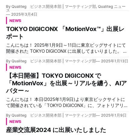
ス、講演会動画など、幅広いフォーマットでの情報提供 今
展してまいりました。 当社からは、AIアバター動画生成ソリ
でした。おそらくこの方式で相当なコストダウンを図れてお
By Qualiteg ビジネス開発本部 | マーケティング部, Qualiteg ニュー
後も価値ある情報発
ューションMotionVox™を中心に出展させていただきまし
ス
りスタートアップにはうれしいですね。セットアップも数分
た。 JID2025 出展概要記事はこちらです 当ブースにお立ち
2025年3月4日
で終わりました。 会場 今回の会場はビッグサイトの南ホー
寄りいただいた皆様、ご商談いただいたお客様各位、また開
NEWS
ルでした。南ホールは、ビッグサイト入口からすぐそこなの
催に尽力いただいたASCIIさま、スポンサーさま誠にありが
TOKYO DIGICONX 「MotionVox™」出展レ
で駅から会場までたいして歩かず、疲れずに行くことができ
とうございました！ 当社はお客様と一対一で丁寧にご説明
ポート
アクセスがとても良いです。 ホールは広めですが、ところ
するスタイルをとっており、当日は最新のフィーチャーに関
せましと４００社の出展会社がひしめきあっておりスタート
するご紹介およびデモンストレーションを行わせていただき
こんにちは！ 2025年1月9日～11日に東京ビッグサイトにて
アップの勢いのある会場となっており
ましたが、混雑時にご対応できなかったお客様も多くいらっ
開催された TOKYO DIGICONX に出展してまいりました。 開
しゃり、この点たいへん失礼いたしました。今後改善してま
催中3日間の様子を簡単にレポートいたします！ TOKYO
By Qualiteg ビジネス開発本部 | マーケティング部
2025年1月13日
いります！ デモンストレーションのご要望や、ご商談につ
DIGICONX TOKYO DIGICONX は東京ビッグサイト南３・４ホ
NEWS
きましてはお気軽に当社までご連絡くださいますようよろし
ールにて開催で、正式名称は『TOKYO XR・メタバース＆コ
【本日開催】TOKYO DIGICONX で
くお願い申し上げます。 MotionVoxで作った各種ご案内動画
ンテンツ ビジネスワールド』ということで、xR・メタバー
MotionVox使い方 当日お誘い動画 当日の思い出フォト カン
ス・コンテンツ・AIと先端テクノロジーが集まる展示会です
「MotionVox」を出展～リアルを纏う、AIア
ファレンスル
「Motion Vox™」のお披露目を行いました 当社からは、新サ
バター～
ービス「Motion Vox™」を中心とした展示をさせていただき
ました MotionVox™は動画内の顔と声を簡単にAIアバター動
こんにちは！ 本日(2025年1月9日)より東京ビックサイトに
画に変換できるAIアバター動画生成サービスです。 自分で撮
て開催されている「TOKYO DIGICONX」に、フォトリアリス
影した動画をアップロードし、変換したい顔と声を選ぶだけ
ティック(Photorealistic Avater)な次世代アバター生成
By Qualiteg ビジネス開発本部 | マーケティング部
2025年1月9日
の3ステップで完了。特別な機材は不要で、自然な表情とリ
AI「MotionVox」を出展しています！ XR・メタバース・AIと
NEWS
ップシンクを実現。 社内研修やYouTube配信、ドキュメンタ
先端テクノロジーが集まる本展示会で、ビジネス向け次世代
産業交流展2024 に出展いたしました
リー制作など、幅広い用途で活用できます。 当社ブースの
AI動画生成ツールとしてMotionVox™をご紹介させていただき