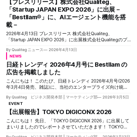
【プレスリリース】株式会社Qualiteg、
「Startup JAPAN EXPO 2026」に出展－
「Bestllam®」に、AIエージェント機能を搭
載－
2026年4月13日 プレスリリース 株式会社Qualiteg、
「Startup JAPAN EXPO 2026」に出展株式会社Qualitegのプ
レスリリース（2026年4月13日 10時00分）株式会社
By Qualiteg ニュース
2026年4月13日
Qualiteg、「Startup JAPAN EXPO 2026」に出展PR TIMES株
NEWS
式会社Qualiteg 「Bestllam®」に、AIエージェント機能を搭
日経トレンディ 2026年4月号に Bestllam の
載 ― 依頼は並列に、思考は止めず。日本企業の業務システ
ムに溶け込む"働くAI"へ ― 生成AI導入・AIエージェント・業
広告を掲載しました
務自動化・コンサルティング 株式会社Qualiteg（本社：東京
こんにちは！ このたび、日経トレンディ 2026年4月号(2026
都千代田区、代表取締役：三澤智則）は、2026年4月15日
年3月4日発売、雑誌)に、当社のエンタープライズ向け統合
(水)から16日(木)まで幕張メッセで開催される「Startup
型AIプラットフォーム「Bestllam」を掲載しました。 日経ト
JAPAN EXPO 2026」（ブース番号：16-16）に出展いたしま
By Qualiteg ビジネス開発本部 | マーケティング部
2026年3月5日
レンディ(雑誌)は全国の書店・コンビニエンスストアにてお
す。 この度、
EVENT
買い求めいただけますので、お手に取った際はぜひご覧くだ
【出展報告】TOKYO DIGICONX 2026
さいませ。 Bestllam とは？ Bestllam は、「チャットで指示
するだけ。仕事が終わっている。」をコンセプトに開発し
こんにちは！ 先日、「TOKYO DIGICONX 2026」に出展して
た、エンタープライズ向けの統合型AIプラットフォームで
まいりましたのでレポートさせていただきます！ TOKYO
す。 主な特長 20種類以上のLLMを、契約一本で OpenAI
DIGICONX 2026 TOKYO DIGICONX 2026は、2026年1月8日
GPT、Anthropic Claude、Google Gemini をはじめ、
By Qualiteg ビジネス開発本部 | マーケティング部
2026年1月12日