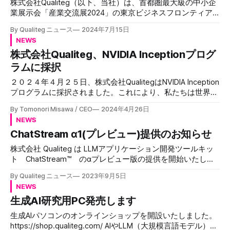
株式会社Qualiteg（以下、当社）は、首都圏最大級の中小企
「LLM-Audit」をご紹介します。LLM-Auditは、LLMの入力と
業展示会「産業交流展2024」の東京ビジネスフロンティア
出力を徹底的に監査し、セキュリティリスクを最小限に抑え
パビリオンへの出展企業として採択されましたことをお知ら
る包括的なセキュリティ＆セーフティ実現ソリューションで
By Qualiteg ニュース
2024年7月15日
せいたします。 産業交流展2024について 産業交流展は、首
す。 従来のセキュリティ対策では対応が難しいLLM特有の脆
NEWS
都圏（東京都・埼玉県・千葉県・神奈川県）に事業所を有す
弱性や、日本語環境特有の課題に対しても高度な保護を提供
株式会社Qualiteg、NVIDIA Inceptionプログ
る中小企業の優れた技術や製品を一堂に展示する国内有数の
します。 動画 本記事の内容はこちらの動画でもご覧いただ
展示会です。今年は通常の展示分野に加え、特別テーマとし
ラムに採択
けます。 LLMセキュリティの重要性 LLMのセキュリティ管
て「スタートアップ（創業10年以内の企業）」や「新製品・
理が不十分な場合、企業は深刻な結果に直面する可能性があ
２０２４年４月２５日、株式会社QualitegはNVIDIA Inception
新サービス（3年以内に発表）」を展開する約700社が集結
ります。 最も懸
プログラムに採択されました。これにより、私たちは世界中
する予定です。 開催概要 * 会期： * リアル展：2024年11月
の革新的なスタートアップとともに、先進技術の開発と普及
20日(水)～22日(金) * 20日・21日：10:00～17:00 * 22日：
By Tomonori Misawa / CEO
2024年4月26日
に向けて新たな一歩を踏み出すこととなりました。 LLMサー
10:00～16:00 * オンライン展：2024年11月6日(水)～29日
NEWS
ビス開発への期待 NVIDIA Inceptionプログラムに採用された
(金) * 会場：東京ビッグサイト西展示棟 * 入場料：
ChatStream α1(プレビュー)提供のお知らせ
ことで、当社は大規模言語モデル（LLM）サービスの開発事
業者として、更なる飛躍が期待されております。 特に、
株式会社 Qualiteg は LLMアプリケーション開発ツールキッ
NVIDIAが提供する高度なAIリソースとツールを活用すること
ト ChatStream™ のαプレビュー版の提供を開始いたしま
で、以下のような可能性が広がります。 1. 高性能なAIモデル
した。 ChatStream™ とは 高品質な商用 LLM アプリケーショ
の開発 NVIDIAのAI Foundation Modelsを利用することで、最
By Qualiteg ニュース
2023年9月5日
ンを簡単に構築できる Python ライブラリです。 Web フロ
先端のAIモデルを迅速に構築し、カスタマイズして展開する
NEWS
ントエンド(チャットUI) と 推論実行サーバーソフトウェア
ことができます。これにより、業界をリードする革新的なソ
生成AI研究用PC発売します
で構成されており、追加のソフトウェア開発をせずに
リューションの提供が可能となります。 2. エンジニアリン
ChatStream™ だけで LLM アプリケーションを実現するこ
グリソースの強化 NVIDIA Developer Programに参加するこ
生成AIパソコンのオンラインショップを開設いたしました。
とができます。 また、頭脳となる LLM には HuggingFace 等
とで、エンジニアは最新のツールやリソース、専門家による
https://shop.qualiteg.com/ AIやLLM（大規模言語モデル）の