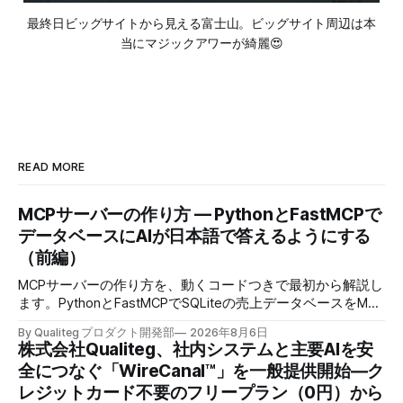
最終日ビッグサイトから見える富士山。ビッグサイト周辺は本
当にマジックアワーが綺麗😍
READ MORE
MCPサーバーの作り方 — PythonとFastMCPで
データベースにAIが日本語で答えるようにする
（前編）
MCPサーバーの作り方を、動くコードつきで最初から解説し
ます。PythonとFastMCPでSQLiteの売上データベースをMCP
化し、AIに日本語で聞くとAIが自分でSQLを書いて集計まで
By Qualiteg プロダクト開発部
2026年8月6日
返すところまで作ります。
株式会社Qualiteg、社内システムと主要AIを安
全につなぐ「WireCanal™」を一般提供開始―ク
レジットカード不要のフリープラン（0円）から