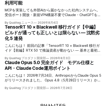
利用可能
MCPを実装しても外部AIから届かなかった社内システムへ。
受信ポート開放・新規VPN構築不要でClaude・ChatGPTを安
全につなぐ、企業認証対応のセキュアトンネル
By Qualiteg ニュース
2026年8月4日
TensorRT 10 × Blackwell 移行ガイド【中編】
ビルドが通っても正しいとは限らない — 沈黙劣
化 5 連発
こんにちは！ 前回の記事「TensorRT 10 × Blackwell 移行ガ
イド【前編】RTX 50 で推論資産が動かない — 基本と最初の
壁」では、Blackwell 世代への移行で既存の推論資産が動か
By Qualiteg プロダクト開発部
2026年8月3日
なくなる理由と、TensorRT 10 化を最小構成で通す手順を扱
Claude Opus 5.0 完全ガイド モデル仕様と
いました。前編で出てきた問題には、実はひとつ共通点があ
API・Claude Code運用ポイント
ります。 すべて、エラーで止まってくれたということで
す。 本当に怖いのはその先です。TensorRT への移行パイプ
こんにちは！ 2026年7月24日、AnthropicからClaude Opus 5
ラインには、 * ビルドが通る * 実行も通る * 速度もちゃんと
がリリースされました。 Opus 4.8（5月28日リリース）から
出る * 出力の形も、値も、一見それらしい * なのに、中身が
わずか2ヶ月での世代交代です。このあたりのスピード感、
間違っている という失敗の仕方が存在します。 本記事で
By Qualiteg プロダクト開発部
2026年7月28日
加速していますね。 さて、当ブログではClaude Opus 4.7 完
は、TensorRT 本体の挙動だけでなく、export 時のミス・精
全ガイド、Claude Opus 4.8 完全ガイドとOpusの世代を追い
度設定・エンジンの配布ミスまで含めて、エラーで停止せず
かけてきましたが、今回のOpus 5は過去2回の「4.x内のアッ
誤った出力へ至る事象を便宜上 「沈黙劣化」 と呼びます。
プデート」とは立て付けが根本的に違います。 何が違うの