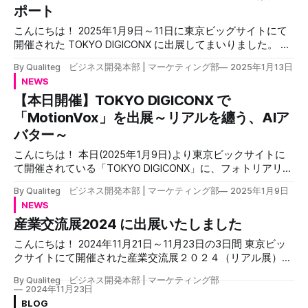
とうございました！ 当社はお客様と一対一で丁寧にご説明
ポート
アクセスがとても良いです。 ホールは広めですが、ところ
するスタイルをとっており、当日は最新のフィーチャーに関
せましと４００社の出展会社がひしめきあっておりスタート
するご紹介およびデモンストレーションを行わせていただき
こんにちは！ 2025年1月9日～11日に東京ビッグサイトにて
アップの勢いのある会場となっており
ましたが、混雑時にご対応できなかったお客様も多くいらっ
開催された TOKYO DIGICONX に出展してまいりました。 開
しゃり、この点たいへん失礼いたしました。今後改善してま
催中3日間の様子を簡単にレポートいたします！ TOKYO
By Qualiteg ビジネス開発本部 | マーケティング部
2025年1月13日
いります！ デモンストレーションのご要望や、ご商談につ
DIGICONX TOKYO DIGICONX は東京ビッグサイト南３・４ホ
NEWS
きましてはお気軽に当社までご連絡くださいますようよろし
ールにて開催で、正式名称は『TOKYO XR・メタバース＆コ
【本日開催】TOKYO DIGICONX で
くお願い申し上げます。 MotionVoxで作った各種ご案内動画
ンテンツ ビジネスワールド』ということで、xR・メタバー
MotionVox使い方 当日お誘い動画 当日の思い出フォト カン
ス・コンテンツ・AIと先端テクノロジーが集まる展示会です
「MotionVox」を出展～リアルを纏う、AIア
ファレンスル
「Motion Vox™」のお披露目を行いました 当社からは、新サ
バター～
ービス「Motion Vox™」を中心とした展示をさせていただき
ました MotionVox™は動画内の顔と声を簡単にAIアバター動
こんにちは！ 本日(2025年1月9日)より東京ビックサイトに
画に変換できるAIアバター動画生成サービスです。 自分で撮
て開催されている「TOKYO DIGICONX」に、フォトリアリス
影した動画をアップロードし、変換したい顔と声を選ぶだけ
ティック(Photorealistic Avater)な次世代アバター生成
By Qualiteg ビジネス開発本部 | マーケティング部
2025年1月9日
の3ステップで完了。特別な機材は不要で、自然な表情とリ
AI「MotionVox」を出展しています！ XR・メタバース・AIと
NEWS
ップシンクを実現。 社内研修やYouTube配信、ドキュメンタ
先端テクノロジーが集まる本展示会で、ビジネス向け次世代
産業交流展2024 に出展いたしました
リー制作など、幅広い用途で活用できます。 当社ブースの
AI動画生成ツールとしてMotionVox™をご紹介させていただき
ます。 MotionVox™とは MotionVox™は、あなたの表情や発話
様子 「MotionVox™」の初出展とい
こんにちは！ 2024年11月21日～11月23日の3日間 東京ビッ
を魅力的なアバターが完全再現する動画生成AIです。まるで
クサイトにて開催された産業交流展２０２４（リアル展）に
本物の人間がそこにいるかのような自然な表情と圧倒的な存
おいて、当社のプロダクト・サービスの展示を行いました。
在感で、新しい表現の可能性を切り開きます。 主な特徴 *
By Qualiteg ビジネス開発本部 | マーケティング部
多くの方々に当社ブースへお立ち寄りいただき、誠にありが
2024年11月23日
フォトリアリスティックな高品質アバター * 高再現度の表情
とうございました！ (産業交流展2024のオンライン展示会は
BLOG
同期 * プロフェッショナルなリップシンク * カスタマイズ可