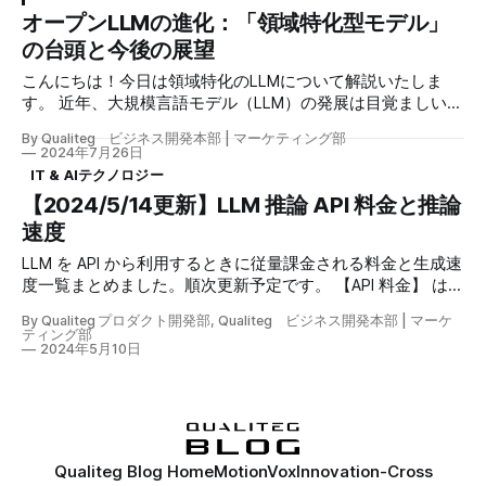
2024年11月29日まで開催中です！) 本ブログでは、展示会当
能なボイスチェンジ機能 * 簡単な操作性 * プライバシーの完
オープンLLMの進化：「領域特化型モデル」
日の様子を簡単にレポートさせていただきます。 展示会の
全保護 多様な用途に対応 MotionVoxは、以下のようなさま
の台頭と今後の展望
様子 当社ブースは「東京ビジネスフロンティア」パビリオ
ざまなビジネスシーンで活用いただけます！ * 動画配信や
ン内に設けていただきました。 当社からは３名体制で、 エ
こんにちは！今日は領域特化のLLMについて解説いたしま
VTuber活動 * S
ンタープライズLLMソリューション「Bestllam 」やLLMセキ
す。 近年、大規模言語モデル（LLM）の発展は目覚ましいも
ュリティソリューション「 LLM-Audit」 、経産省認定講座
のがあります。 GPT-4oやClaude 3.5などの汎用AIが注目を
「AI・DX研修」についてデモンストレーションおよびご説
By Qualiteg ビジネス開発本部 | マーケティング部
集める一方で、特定の分野や用途に特化したLLMの需要が急
2024年7月26日
明・ご案内をさせていただきました。 さらに、ステラリン
速に高まっています。この傾向は、オープンソースのLLMに
IT & AIテクノロジー
ク社さまのご厚意により、このかわいい移動式サイネージ
も波及し始めており、今後ますます加速すると予想されま
【2024/5/14更新】LLM 推論 API 料金と推論
「AdRobot」に、当社ブースの宣伝もしていただきました！
す。 領域特化型LLMの利点 特定の分野に特化したLLMは、
特典カード さて、ブースにお立ち寄りの際にお渡しした、
速度
その分野特有の専門知識や用語、文脈を深く理解し、より適
Bestllam特典カードの招待コー
切な応答を生成できる可能性があります。 例えば、医療、
LLM を API から利用するときに従量課金される料金と生成速
法律、金融、工学、プログラミングなど、専門性の高い分野
度一覧まとめました。順次更新予定です。 【API 料金】 は
では、一般的なLLMよりも高い精度と信頼性を提供できる可
100万トークンあたりのアウトプット側 利用料を表示してい
能性があります。 ファインチューニングと継続事前学習 オ
By Qualiteg プロダクト開発部, Qualiteg ビジネス開発本部 | マーケ
ます。 【生成速度】 は１秒間に何トークン生成できるかを
ティング部
ープンLLMを特定のドメインに適応させる主な方法として、
示す " tokens/s"( tokens per second )で表示します。 (生成
2024年5月10日
ファインチューニングと継続事前学習が挙げられます。 フ
速度は入出力プロンプトの量・内容によって変動しますの
ァインチューニング 既存のLLMに対して、特定のタスクや分
で、あくまで参考情報として表示しています) OpenAI GPT
野に関連したデータセットを用いて追加学習を行う手法で
シリーズ * OpenAI GPTシリーズ * gpt-4o、100万トークン
す。比較的少量のデータでモデルの挙動を調整できる利点が
あたり $15.00 (約2250円)、 70 tokens/s * gpt-4-turbo-
ありますが、新
2024-04-09: 100万トークンあたり $30.00 (約4500円)、 45
Qualiteg Blog Home
MotionVox
Innovation-Cross
tokens/s * gpt-3.5-turbo-0125: 100万トークンあたり $1.5