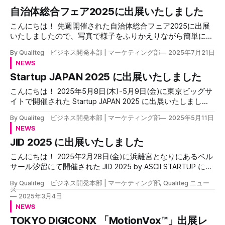
た。やっぱり、都心開催は本当にありがたいですね。 会場
のプレスリリース（2025年10月10日 08時50分）株式会社
自治体総合フェア2025に出展いたしました
へ急いでいると、おなかが「ぐ～」と鳴り 「そういえば、
Qualiteg、CEATEC 2025に出展 ― AIアバター動画生成サー
こんにちは！ 先週開催された自治体総合フェア2025に出展
朝食まだだったわ」 とおもったところに、なんと私の大好
ビス「MotionVox®」最新版を実体験PR TIMES株式会社
いたしましたので、写真で様子をふりかえりながら簡単にレ
きなエッセンさん🍞のトラックがあるで
Qualiteg CEATEC 2025 出展概要 当社は幕張メッセのホール
ポートいたします！ 自治体総合フェア2025 開催概要 自治体
６にあるネクストジェネレーションパークというエリアの
By Qualiteg ビジネス開発本部 | マーケティング部
2025年7月21日
総合フェアは公民連携の総合展示会で今年はは2025/7/16～
6H207 にブースを構えました。 「Innovation for All」という
NEWS
18まで東京ビッグサイトにて開催されました。 株式会社
CEATECのテーマにあわせ、今回は、 AIアバター動画生成サ
Startup JAPAN 2025 に出展いたしました
Qualiteg の出展内容 当社からは４名体制でAIアバター動画生
ービスMotionVoxを中心に当社の革新的なAIソリューション
成サービス「MotionVox™」をはじめ、LLMセキュリティソリ
を展示させていただきました。 展示内容紹介に
こんにちは！ 2025年5月8日(木)-5月9日(金)に東京ビッグサ
ューション「LLM-Audit™」、企業・自治体向けセキュアチャ
イトで開催された Startup JAPAN 2025 に出展いたしました
ットサービス「Bestllam🄬」の展示をさせていただきまし
ので、簡単にレポートいたします😊 開催概要 出展概要 今回
た。 デモ内容 当日のご紹介内容の一部をご紹介いたします
By Qualiteg ビジネス開発本部 | マーケティング部
2025年5月11日
は当社が開発するアバター動画生成AI「MotionVox™」を中心
MotionVox™ MotionVox は、まるで、本物の人間のようなフ
NEWS
に出展させていただきました！ 展示会について簡単にふり
ォトリアリスティックなアバター動画を生成するサービスで
JID 2025 に出展いたしました
かえってみたいとおもいます 当社ブース 当社ブースはこん
す。 これまでから機能を大幅拡張した MotionVox 2.0 をお披
なかんじです。 今回は、ブースというか、このイーゼルの
露目いたしました。 MotionVox 2.0では、以下のようなフィ
こんにちは！ 2025年2月28日(金)に浜離宮となりにあるベル
ような雰囲気の木枠にポスターをくっつけるというスタイル
ーチャーを追加いたしました！ * まるで人間！ リアリティ
サール汐留にて開催された JID 2025 by ASCII STARTUP に出
での展示方式でした。 こういう方式ははじめてなので斬新
展してまいりました。 当社からは、AIアバター動画生成ソリ
をさらに向上したアバター *
でした。おそらくこの方式で相当なコストダウンを図れてお
By Qualiteg ビジネス開発本部 | マーケティング部, Qualiteg ニュー
ューションMotionVox™を中心に出展させていただきまし
ス
りスタートアップにはうれしいですね。セットアップも数分
た。 JID2025 出展概要記事はこちらです 当ブースにお立ち
2025年3月4日
で終わりました。 会場 今回の会場はビッグサイトの南ホー
寄りいただいた皆様、ご商談いただいたお客様各位、また開
NEWS
ルでした。南ホールは、ビッグサイト入口からすぐそこなの
催に尽力いただいたASCIIさま、スポンサーさま誠にありが
TOKYO DIGICONX 「MotionVox™」出展レ
で駅から会場までたいして歩かず、疲れずに行くことができ