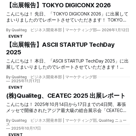
構えました💪 プレスリリース 株式会社Qualiteg、
【出展報告】TOKYO DIGICONX 2026
さいませ。 Bestllam とは？ Bestllam は、「チャットで指示
するだけ。仕事が終わっている。」をコンセプトに開発し
こんにちは！ 先日、「TOKYO DIGICONX 2026」に出展して
た、エンタープライズ向けの統合型AIプラットフォームで
まいりましたのでレポートさせていただきます！ TOKYO
す。 主な特長 20種類以上のLLMを、契約一本で OpenAI
DIGICONX 2026 TOKYO DIGICONX 2026は、2026年1月8日
GPT、Anthropic Claude、Google Gemini をはじめ、
By Qualiteg ビジネス開発本部 | マーケティング部
2026年1月12日
（木）～10日（土）に東京ビッグサイト 南3・4ホールで開
DeepSeek、Qwen、Llama など商用・オープンソース合わ
EVENT
催された、XR・メタバース・AI・Web3をテーマにした総合
せて20種類以上のLLMを1つの契約で利用できます。各プロ
【出展報告】ASCII STARTUP TechDay
展示会です。 正式名称は「第3回 TOKYO XR・メタバース＆
バイダと個別に契約を結ぶ手間が不要になります。 6つの
コンテンツビジネスワールド」で、東京都、XRコンソーシア
2025
LLMに同時質問して、最適な答えを選択 同じ質問を複数の
ム、Metaverse Japan、東京商工会議所で構成されるXR・メ
LLMに一括投げかけ、回答を比較・検討できます。各モデル
こんにちは！ 本日、「ASCII STARTUP TechDay 2025」に出
タバース等産業展実行委員会が主催しています。 180社以上
の得意・不得意を活かすことで、重要な意思決定や精度が求
展してまいりましたのでレポートさせていただきます！
のスタートアップや企業が出展し、ビジネスデイ（8日・9
められる業
ASCII STARTUP TechDay 2025 ASCII STARTUP TechDay
日）とパブリックデイ（10日）の3日間にわたり、XR・メタ
By Qualiteg ビジネス開発本部 | マーケティング部
2025は、2025年11月17日（月）に東京・浅草橋ヒューリッ
バース・AI分野の最前線を体感できるイベントとなりまし
2025年11月17日
クホール&カンファレンスで開催された、ディープテック・
た。 冬の東京ビッグサイト 新年明けて間もない1月の東京ビ
EVENT
スタートアップのエコシステム構築をテーマにした展示交
ッグサイト。お正月気分もそこそこに、気合を入れて会場入
(株)Qualiteg、CEATEC 2025 出展レポート
流・カンファレンスイベントです。 秋の展示会は本当にい
りしました�
いですね 本日はとてもよいお天気で、涼しくて、展示会に
こんにちは！ 2025年10月14日から17日までの4日間、幕張
はピッタリの気候で朝からルンルンでした。しかも午後から
メッセで開催されたアジア最大級の総合展示会「CEATEC
の展示会ということで、気持ちに余裕をもって朝の業務をこ
2025」（主催者発表、総来場者数98,884名)に、株式会社
By Qualiteg ビジネス開発本部 | マーケティング部, Qualiteg ニュー
なしていたところ、けっこうすぐに昼前になり、あわてて現
Qualitegとして出展してまいりました！ プレスリリース 株
ス
場へ。 浅草橋は当社からもわりと近いという立地の良さを
式会社Qualiteg、CEATEC 2025に出展 ― AIアバター動画生
2025年10月17日
甘く見ておりましたが💦、なんとか予定時刻前に到着しまし
成サービス「MotionVox®」最新版を実体験株式会社Qualiteg
EVENT