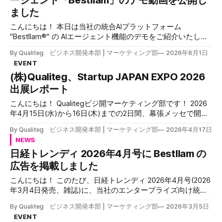
ージェント「Bestllam」のデモ動画を公開し
ました
こんにちは！ 本日は当社の統合AIプラットフォーム
"Bestllam®" の AIエージェント機能のデモをご紹介いたしま
す！ 「指示は出せても、AIが本当に仕事を仕上げてくれるの
By Qualiteg ビジネス開発本部 | マーケティング部
2026年6月1日
か」 生成AIを業務に取り入れる企業が増えています。 しか
EVENT
し現場からは、こんな本音も聞こえてきます。 「使い方を
(株)Qualiteg、Startup JAPAN EXPO 2026
覚えるより、自分でやったほうが早い」 「指示を細かく出
し直しているうちに、結局時間がかかる」 「便利なのは分
出展レポート
かるが、機密情報を入力していいのか不安」 AIを"個人の便
こんにちは！ Qualitegビジ開マーケティング部です！ 2026
利ツール"の域から、"部門の成果"へと引き上げる。 これが
年4月15日(水)から16日(木)までの2日間、幕張メッセで開催
当社の法人向け統合AIプラットフォーム Bestllam（ベストラ
された「Startup JAPAN EXPO 2026」(主催:Eight / Sansan株
ム） が掲げるテーマです。 今回、そのAIエージェント機能
By Qualiteg ビジネス開発本部 | マーケティング部
2026年4月17日
式会社)に、 株式会社Qualitegとして出展してまいりました!
を実際の操作画面とともに紹介する動画を公開しました。
NEWS
Startup JAPAN EXPO 2026 出展概要 項目内容会期2026年4月
たった一文の依頼が、7枚のレポートになるまで 動画のデモ
日経トレンディ 2026年4月号に Bestllam の
15日(水)〜16日(木) 各日10:00〜17:00会場幕張メッセ 展示ホ
はシンプルです。エージェントに、こう入力します。 「先
ール7・8ブース16-16主催Eight(Sansan株式会社) 今回の展
広告を掲載しました
月の売上を年代別に分析し、資料にまとめてください」 こ
示テーマは—— 「依頼は並列に、思考は止めず。」 主力プ
れだけです。すると、エージェントはまず自分でTODOリス
こんにちは！ このたび、日経トレンディ 2026年4月号(2026
ロダクト「Bestllam®」に新搭載されたAIエージェント機能
トを組み立て、何をどの順番で進めるかという段取りを示し
年3月4日発売、雑誌)に、当社のエンタープライズ向け統合
と、AIセキュリティソリューション「LLM-Audit™」の実演デ
ます
型AIプラットフォーム「Bestllam」を掲載しました。 日経ト
モを、2日間にわたってお届けしました。 ブース番号は 16-
By Qualiteg ビジネス開発本部 | マーケティング部
2026年3月5日
レンディ(雑誌)は全国の書店・コンビニエンスストアにてお
16。展示ホール7・8の一角に、今回も気合いを入れて陣を
EVENT
買い求めいただけますので、お手に取った際はぜひご覧くだ