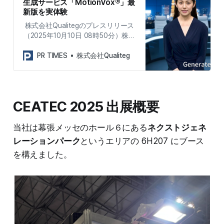
生成サービス「MotionVox®」最
新版を実体験
株式会社Qualitegのプレスリリース
（2025年10月10日 08時50分）株式
会社Qualiteg、CEATEC 2025に出
展 ― AIアバター動画生成サービス
PR TIMES
株式会社Qualiteg
「MotionVox®」最新版を実体験
CEATEC 2025 出展概要
当社は幕張メッセのホール６にある
ネクストジェネ
レーションパーク
というエリアの 6H207 にブース
を構えました。