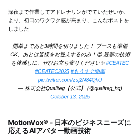
深夜まで作業してアドレナリンがでていたせいか、
より、初日のワクワク感が高まり、こんなポストを
しました
開幕まであと3時間を切りました！ ブースも準備
OK、あとは皆様をお迎えするのみ！😊 最新の技術
を体感しに、ぜひお立ち寄りください✨
#CEATEC
#CEATEC2025
#もうすぐ開幕
pic.twitter.com/zsj2N84QhU
— 株式会社Qualiteg【公式】 (@qualiteg_hq)
October 13, 2025
MotionVox® - 日本のビジネスニーズに
応えるAIアバター動画技術