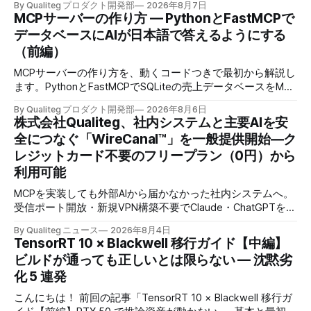
By Qualiteg プロダクト開発部
2026年8月7日
MCPサーバーの作り方 — PythonとFastMCPで
データベースにAIが日本語で答えるようにする
（前編）
MCPサーバーの作り方を、動くコードつきで最初から解説し
ます。PythonとFastMCPでSQLiteの売上データベースをMCP
化し、AIに日本語で聞くとAIが自分でSQLを書いて集計まで
By Qualiteg プロダクト開発部
2026年8月6日
返すところまで作ります。
株式会社Qualiteg、社内システムと主要AIを安
全につなぐ「WireCanal™」を一般提供開始―ク
レジットカード不要のフリープラン（0円）から
利用可能
MCPを実装しても外部AIから届かなかった社内システムへ。
受信ポート開放・新規VPN構築不要でClaude・ChatGPTを安
全につなぐ、企業認証対応のセキュアトンネル
By Qualiteg ニュース
2026年8月4日
TensorRT 10 × Blackwell 移行ガイド【中編】
ビルドが通っても正しいとは限らない — 沈黙劣
化 5 連発
こんにちは！ 前回の記事「TensorRT 10 × Blackwell 移行ガ