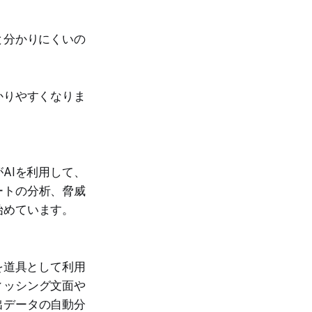
と分かりにくいの
かりやすくなりま
AIを利用して、
ートの分析、脅威
始めています。
を道具として利用
ィッシング文面や
出データの自動分