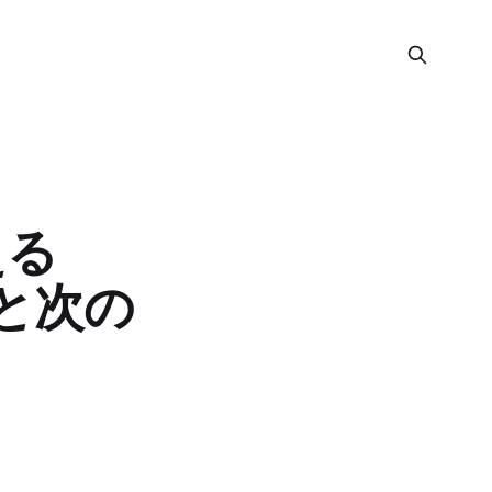
える
と次の