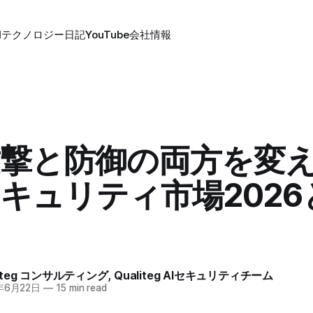
Iテクノロジー
日記
YouTube
会社情報
攻撃と防御の両方を変
キュリティ市場2026
liteg コンサルティング
,
Qualiteg AIセキュリティチーム
年6月22日
—
15 min read