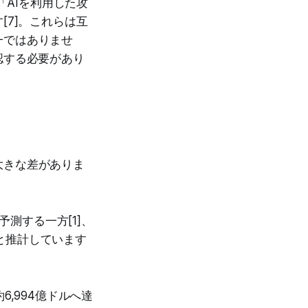
「AIを利用した攻
[7]。これらは互
一ではありませ
認する必要があり
大きな差がありま
ルと予測する一方[1]、
億ドルと推計しています
には約6,994億ドルへ達