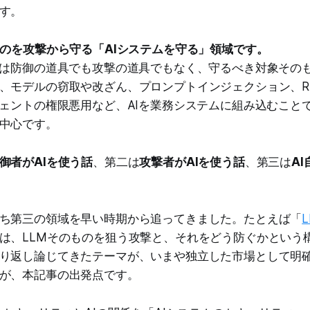
す。
ものを攻撃から守る「AIシステムを守る」領域です。
Iは防御の道具でも攻撃の道具でもなく、守るべき対象その
、モデルの窃取や改ざん、プロンプトインジェクション、R
ジェントの権限悪用など、AIを業務システムに組み込むこと
中心です。
御者がAIを使う話
、第二は
攻撃者がAIを使う話
、第三は
A
ち第三の領域を早い時期から追ってきました。たとえば「
L
は、LLMそのものを狙う攻撃と、それをどう防ぐかという
り返し論じてきたテーマが、いまや独立した市場として明
が、本記事の出発点です。