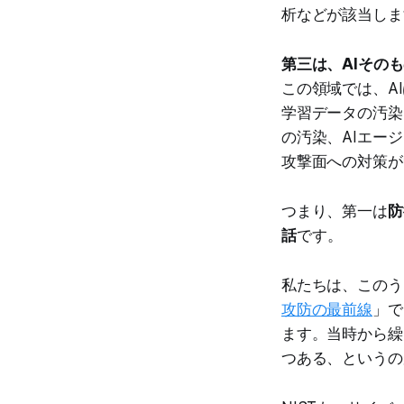
析などが該当しま
第三は、AIその
この領域では、A
学習データの汚染
の汚染、AIエー
攻撃面への対策が
つまり、第一は
防
話
です。
私たちは、このう
攻防の最前線
」で
ます。当時から繰
つある、というの