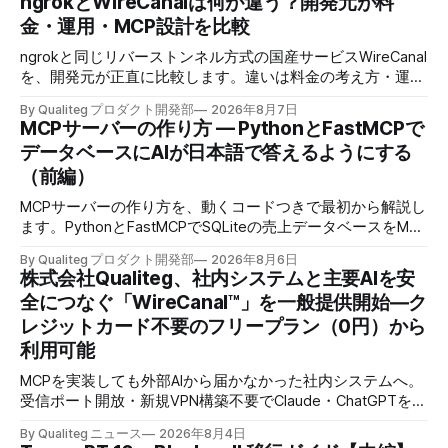
ngrokとWireCanalは何が違う？開発元が料
金・運用・MCP設計を比較
ngrokと同じリバーストンネル方式の国産サービスWireCanal
を、開発元が正直に比較します。違いは料金の考え方・運用
の場所・AIにつなぐときの許可の置き場所の3つです。
By Qualiteg プロダクト開発部
2026年8月7日
MCPサーバーの作り方 — PythonとFastMCPで
データベースにAIが日本語で答えるようにする
（前編）
MCPサーバーの作り方を、動くコードつきで最初から解説し
ます。PythonとFastMCPでSQLiteの売上データベースをMCP
化し、AIに日本語で聞くとAIが自分でSQLを書いて集計まで
By Qualiteg プロダクト開発部
2026年8月6日
返すところまで作ります。
株式会社Qualiteg、社内システムと主要AIを安
全につなぐ「WireCanal™」を一般提供開始―ク
レジットカード不要のフリープラン（0円）から
利用可能
MCPを実装しても外部AIから届かなかった社内システムへ。
受信ポート開放・新規VPN構築不要でClaude・ChatGPTを安
全につなぐ、企業認証対応のセキュアトンネル
By Qualiteg ニュース
2026年8月4日