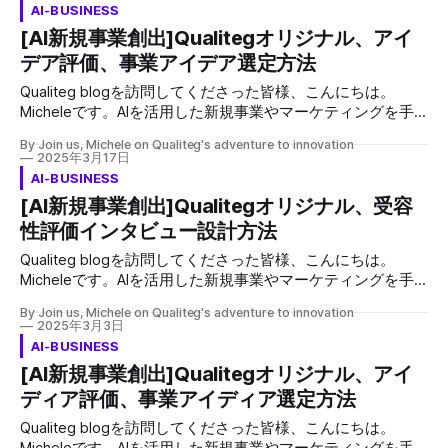
AI-BUSINESS
[AI新規事業創出]Qualitegオリジナル、アイ
デア評価、事業アイデア選定方法
Qualiteg blogを訪問してくださった皆様、こんにちは。
Micheleです。AIを活用した新規事業やマーケティングを手
がけている私には、クライアントからよく寄せられる質問が
By Join us, Michele on Qualiteg's adventure to innovation
あります。AIを用いた事業展開を検討されている方々が共通
2025年3月17日
して直面するであろう課題に対して、このブログを通じて私
AI-BUSINESS
なりの解答をご提供したいと思います。 AIを活用した事業ア
[AI新規事業創出]Qualitegオリジナル、受容
イデア評価と選定方法 | Qualitegオリジナルアプローチ
性評価インタビュー設計方法
新規事業の立ち上げは、アイデアの創出から始まりますが、
その後の評価と選定プロセスこそが成功の鍵を握ります。
Qualiteg blogを訪問してくださった皆様、こんにちは。
Qualitegでは、AIを積極的に活用した独自の評価・選定メソ
Micheleです。AIを活用した新規事業やマーケティングを手
ッドを開発し、より客観的かつ多角的な視点でビジネスアイ
がけている私には、クライアントからよく寄せられる質問が
デアを検証しています。今回は、私たちの実践的なアプロー
By Join us, Michele on Qualiteg's adventure to innovation
あります。AIを用いた事業展開を検討されている方々が共通
2025年3月3日
チをご紹介します。 AIを活用したアイデア評価の基本フレー
して直面するであろう課題に対して、このブログを通じて私
AI-BUSINESS
ムワーク 当社のアイデア評価プロセスは、以下の2段階で構
なりの解答をご提供したいと思います。 受容性評価インタ
[AI新規事業創出]Qualitegオリジナル、アイ
成しております。 1. 多次元評価マトリックスによる定量分析
ビューは、新しい製品やサービスがターゲット市場にどのよ
まず、出てきたアイデアについて、ChatGPTなどの大規模言
ディア評価、事業アイディア選定方法
うに受け入れられるかを評価するための重要な手法です。
語モデル(LLM)を活用し、以下の8つの評価軸でアイデア
新規事業開発のコンサルティングをさせていただいておりま
Qualiteg blogを訪問してくださった皆様、こんにちは。
すと、受容性評価をされない方、自身にとって都合の良い回