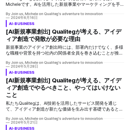
く、「金曜日は1日ブレストしよう！」という上司の掛け声
Micheleです。AIを活用した新規事業やマーケティングを手
とともに、いつもと違う雰囲気なら良いアイディアも出るか
がけている私には、クライアントからよく寄せられる質問が
もしれないといってホテルの会議室などを予約されて1日缶
By Join us, Michele on Qualiteg's adventure to innovation
あります。AIを用いた事業展開を検討されている方々が共通
2024年6月16日
詰でブレストしたが、期待する結果が出なかったとおっしゃ
して直面するであろう課題に対して、このブログを通じて私
AI-BUSINESS
るクライアントが非常に多いです。 ブレインストーミング
なりの解答をご提供したいと思います。 アイディア創造を
[AI新規事業創出] Qualitegが考える、アイデ
は複数の参加者が自由にアイデアを出し合うことで、新しい
成功させるための体系的アプローチ 「新規事業のアイディ
発想や解決策を見つける手法です。 批判や評価を一時的に
ィア創造で発散が必要な理由
アが浮かばない」「ブレインストーミングを行っても成果が
排除し、量を重視して多くのアイデアを集めることが目的で
出ない」というお悩みをよく耳にします。多くの企業コンサ
新規事業のアイディア創出時には、部署内だけでなく、多様
す。1950年代に広告業界で生まれたこの手法は
ルティングを手掛けてきた経験から、アイディア創造の失敗
な職種や背景を持つ社内の関係者全員を巻き込むことが推奨
パターンとして最も多いのが「準備なしの突発的なブレス
されます。これにより、多角的な視点が確保され、実現可能
ト」です。事業目的やターゲットユーザーを明確にしないま
By Join us, Michele on Qualiteg's adventure to innovation
性の高いアイディアが生まれやすくなります。また、プロジ
2024年5月28日
ま思いつきで意見を出し合い、結果的に有効なアイディア創
ェクト初期からの協働はチーム間のコミュニケーションを強
AI-BUSINESS
出に至らないケースが多発しています。 今回は、Qualitegが
化し、各自が専門性を活かしたアイディア提供により、より
[AI新規事業創出] Qualitegが考える、アイデ
提唱する「アイディア創造フレームワーク」について解説し
具体的で効果的な解決策へと繋がるためです。
ます。思いつきではなく、体系的なアプローチで新規事業開
ィア創造でやるべきこと、やってはいけない
発を成功させるためのメソッドをご紹介します。 アイディ
こと
ア創造の第一歩：ターゲットユーザーの明確化
私たちQualitegは、AI技術を活用したサービス開発を通じ
て、アイディア創造が新たな価値を生み出す基礎であると考
えています。アイディア創造では、多様な視点を受け入れ、
By Join us, Michele on Qualiteg's adventure to innovation
オープンマインドを持ち続けることが重要です。また、生成
2024年5月21日
AIを活用しながら、異なる背景を持つチームメンバーからの
AI-BUSINESS