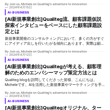
く理解し、新規事業の目的と合致することが重要です。
By Join us, Michele on Qualiteg's adventure to innovation
Qualitegの提案では、事業責任者との初期合意に基づき、目
2024年4月15日
的に適した課題を選ぶべきと考えています。
AI-BUSINESS
[AI新規事業創出]Qualiteg流、顧客課題仮説
探索インタビューをベースにした顧客課題設
定とは
新規事業開発のコンサルティングにおいて、多くの方がすぐ
にアイディア出しを行いたがる傾向にあります。実際は顧客
の課題を把握し、ファクトに基づいたアプローチが質の高い
By Join us, Michele on Qualiteg's adventure to innovation
企画につながります。このプロセスには顧客のニーズの再確
2024年4月12日
認、インサイトの抽出、そして「How Might We」というフ
AI-BUSINESS
レームワークを用いた課題の発散が含まれます。
[AI新規事業創出]Qualitegが考える、顧客理
解のためのエンパシーマップ策定方法とは
Qualiteg blogを訪問してくださった皆様、こんにちは。
Micheleです。AIを活用した新規事業やマーケティングを手
がけている私には、クライアントからよく寄せられる質問が
By Join us, Michele on Qualiteg's adventure to innovation
あります。AIを用いた事業展開を検討されている方々が共通
2024年4月9日
して直面するであろう課題に対して、このブログを通じて私
AI-BUSINESS
なりの解答をご提供したいと思います。 新規事業開発経験
[AI新規事業創出]Qualitegオリジナル、ター
ありの中級者以上の方からよくある質問です。 デザインシ