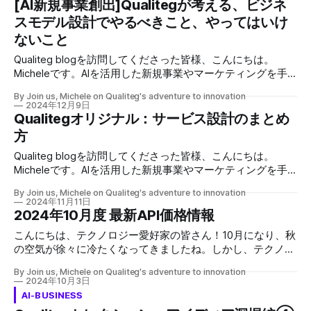
[AI新規事業創出]Qualitegが考える、ビジネ
Canvas）は、事業の全体像を1枚のシートで可視化できる強
ネスモデル図の描き方 〜実践で活かせる具体的なコツ〜」
力なツールとして世界中で活用されています。 今回は、こ
スモデル設計でやるべきこと、やってはいけ
新規事業開発のコンサルティングをさせていただいておりま
のビジネスモデルキャンバスの基本から活用方法まで、詳し
すとクライアント企業様の現場で、「ビジネスモデル図をど
ないこと
く解説していきます。 ビジネス
う描けばいいの？」という質問をよく頂きます。 実は私も
Qualiteg blogを訪問してくださった皆様、こんにちは。
最初は悩んだのですが、数々の失敗と成功を経て、効果的な
Micheleです。AIを活用した新規事業やマーケティングを手
ビジネスモデル図の描き方が分かってきました。今回は、そ
がけている私には、クライアントからよく寄せられる質問が
の実践的なコツをお伝えしていきます。 なぜビジネスモデ
By Join us, Michele on Qualiteg's adventure to innovation
あります。AIを用いた事業展開を検討されている方々が共通
ル図が重要なのか ビジネスモデル図は、単なる図解ではあ
2024年12月9日
して直面するであろう課題に対して、このブログを通じて私
Qualitegオリジナル：サービス設計のまとめ
りません。これは、自分のビジネスアイデアを「検証可能な
なりの解答をご提供したいと思います。 ビジネスモデル設
形」に落とし込むための重要なツールです。 上申の際にス
方
計は、起業家や経営者にとって最も重要な戦略的意思決定の
テークホルダーの説明をするのに使うこともできます。ま
Qualiteg blogを訪問してくださった皆様、こんにちは。
一つです。成功する企業と失敗する企業を分けるのは、この
た、アイディア創出後のマネタイズ検討の場合も情
Micheleです。AIを活用した新規事業やマーケティングを手
ビジネスモデルの巧拙にほかなりません。 本日は、ビジネ
がけている私には、クライアントからよく寄せられる質問が
スモデル設計における重要なポイントと、避けるべき落とし
By Join us, Michele on Qualiteg's adventure to innovation
あります。AIを用いた事業展開を検討されている方々が共通
穴について詳しく解説します。 やるべきこと 1. 顧客価値の
2024年11月11日
して直面するであろう課題に対して、このブログを通じて私
徹底的な理解 最も重要なのは、顧客の真のニーズを深く理
2024年10月度 最新API価格情報
なりの解答をご提供したいと思います。 はじめに スタート
解することです。単なる表面的な市場調査ではなく、顧客の
こんにちは、テクノロジー愛好家の皆さん！10月になり、秋
アップにおいて、サービス設計は成功を左右する重要な要素
潜在的な課題、悩み、願望を徹底的に分析する必要がありま
の空気が徐々に冷たくなってきましたね。しかし、テクノロ
です。私たちは新規事業開発コンサルタントとして、長年多
す。以下のアプローチが効果的です。 * ペルソナ分析の実施
ジーの世界では熱いニュースが続いています。今回は、
くの新規事業の立ち上げに関わってきました。 そして今、
(どのターゲットセグメントの誰を狙うのか) * 顧客へのイン
By Join us, Michele on Qualiteg's adventure to innovation
2024年10月度の最新API価格情報について詳しくご紹介しま
自社で新規事業の立ち上げを実施中です。本記事では、効果
タビューと深い対話(できれば1on1で90分) * 顧客の行動観察
2024年10月3日
す。 価格比較と選択のポイント APIプロバイダーを選ぶ際に
的なサービス設計のアプローチについて、実践的な観点から
や課題解決の
AI-BUSINESS
は、単純な価格だけでなく、以下のポイントも考慮すること
お伝えしたいと思います。 1. ユーザー中心の問題定義 サー