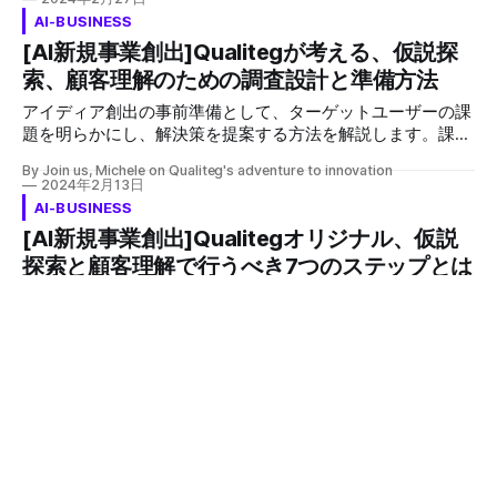
関係を築きます。このアプローチでは、インタビューガイド
AI-BUSINESS
に沿った質問をしながらも、参加者の話に柔軟に対応し、追
[AI新規事業創出]Qualitegが考える、仮説探
加の「なぜ？」質問で動機や感情を掘り下げます。
索、顧客理解のための調査設計と準備方法
アイディア創出の事前準備として、ターゲットユーザーの課
題を明らかにし、解決策を提案する方法を解説します。課題
探索の目的と目標を定義し、競合の利用者からヒアリングし
By Join us, Michele on Qualiteg's adventure to innovation
ます。また、調査手法と対象ユーザーの選定を明確にし、実
2024年2月13日
際のインタビューでは深い洞察を得るために詳細な質問を繰
AI-BUSINESS
り返します。
[AI新規事業創出]Qualitegオリジナル、仮説
探索と顧客理解で行うべき7つのステップとは
新規事業開発において、クライアントはしばしば「仮説探
索」という用語に馴染みがないことが多いです。事業アイデ
アを考える前に、ターゲットユーザーの具体的な課題を把握
By Join us, Michele on Qualiteg's adventure to innovation
する「顧客の課題仮説探索」が必要です。このプロセスを通
2024年1月30日
じて、本当に市場で求められるサービスのアイディアを形成
AI-BUSINESS
し、事業成功の可能性を高めるための戦略を立てます。
[AI新規事業創出]Qualitegオリジナル、事業
責任者との合意形成のための新規事業方向性
まとめ方