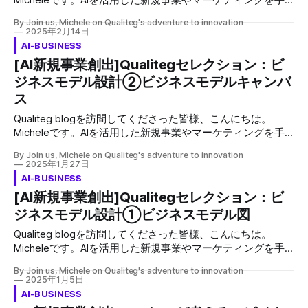
Micheleです。AIを活用した新規事業やマーケティングを手
答だけを抽出される方、ターゲットユーザーではない人にイ
がけている私には、クライアントからよく寄せられる質問が
ンタビューをして怒ってしまわれる方など、様々なクライア
By Join us, Michele on Qualiteg's adventure to innovation
あります。AIを用いた事業展開を検討されている方々が共通
2025年2月14日
ントがいらっしゃいます。 特に多いのが、複数人にインタ
して直面するであろう課題に対して、このブログを通じて私
AI-BUSINESS
ビューしたのに、自身の企画したサービスを良いと言ってく
なりの解答をご提供したいと思います。 はじめに AI技術の
[AI新規事業創出]Qualitegセレクション：ビ
れた方だけを抽出して「全員が欲しいと言っています」と報
急速な発展は、スタートアップから大企業まで、あらゆるビ
告されようとする方や、インタビューした対象がが身内（職
ジネスモデル設計②ビジネスモデルキャンバ
ジネスに新たな可能性をもたらしています。クライアントと
場の同僚）だったりして、お世辞で良いねというまで、「で
の会話の中でも、AIを活用した革新的な事業アイディアに関
ス
も、XXすればいいですよね」みたいな形で問いを続ける方
する相談が増えています。 しかし、多くの企業が「素晴ら
Qualiteg blogを訪問してくださった皆様、こんにちは。
しいアイディアを思いついた！」と興奮しながらも、そのア
Micheleです。AIを活用した新規事業やマーケティングを手
イディアを具体化し、成功に導くための方法論に悩んでいる
がけている私には、クライアントからよく寄せられる質問が
のも事実です。特にAIを用いた事業展開においては、従来の
By Join us, Michele on Qualiteg's adventure to innovation
あります。AIを用いた事業展開を検討されている方々が共通
ビジネスモデルとは異なる視点が必要となるため、その難し
2025年1月27日
して直面するであろう課題に対して、このブログを通じて私
さはさらに増します。 本記事では、Qualitegオリジナルのア
AI-BUSINESS
なりの解答をご提供したいと思います。 新規事業の企画検
イディア評価、事業アイディア選定方法について解説しま
[AI新規事業創出]Qualitegセレクション：ビ
討において、アイデアを具体的なビジネスプランに落とし込
す。特に、AIを用いた事業展開を検討されている方々が共通
ジネスモデル設計①ビジネスモデル図
むのは容易ではありません。私も長年コンサルティングをさ
して直面するであろう課題に対して、
せていただいておりますが、直観力でいいなと思われたアイ
Qualiteg blogを訪問してくださった皆様、こんにちは。
ディアを信じたいとおっしゃるクライアントも多いのです
Micheleです。AIを活用した新規事業やマーケティングを手
が、アイディアの良し悪しを考えるうえで「商売になるか」
がけている私には、クライアントからよく寄せられる質問が
という観点は非常に重要ですよね。 ざっとビジネスに関す
By Join us, Michele on Qualiteg's adventure to innovation
あります。AIを用いた事業展開を検討されている方々が共通
2025年1月5日
る全体像を把握するのに役立つのがこのビジネスモデルキャ
して直面するであろう課題に対して、このブログを通じて私
AI-BUSINESS
ンバスです。 ビジネスモデルキャンバス（Business Model
なりの解答をご提供したいと思います。 「新規事業のビジ