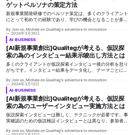
ゲットペルソナの策定方法
ンキングではよく見る「共感マップ」ですが、実際新規事業
開発の時に使えるものなのでしょうか？ 答えは「はい、使
新規事業開発研修でのペルソナ策定は、多くのクライアント
えます、一緒にやってみましょう★」です。 私がコンサル
にとって初めての経験であり、学びの機会となることが多い
ティングさせていただいているクライアントで見てみると、
です。企業の企画担当者もペルソナを作成する機会は少な
日本企業より、アメリカ企業の方が使われる方が断然多い
By Join us, Michele on Qualiteg's adventure to innovation
く、研修を通じてこの手法を理解し、実際の顧客を反映した
2024年3月26日
「共感マップ」。 日本企業でなぜ使われないのか、どうや
キャラクター設定の重要性を認識します。また、ペルソナは
AI-BUSINESS
ったら有効的に使うことができるのかを本日は解説させてい
サービス設計やマーケティング戦略に不可欠であり、顧客の
[AI新規事業創出]Qualitegが考える、仮説探
ただきますね。 そもそも共感マップとは？ 共感マップは、
行動パターンや動機、課題を明確にする必要があります。
日本語でまず共感マップという翻訳がされている時点でとっ
索の為のインタビュー結果示唆出し方法とは
てもわかりづらくなっていると、個人的に思います。 英語
多くのクライアントが仮説探索インタビュー後の分析を怠り
だと "Empathy Map" と呼びます
がちです。インタビュー結果をデータ化し、テーマごとにカ
テゴライズして深く分析することで、パターンや洞察を抽出
By Join us, Michele on Qualiteg's adventure to innovation
し、具体的な示唆を開発チームに報告するプロセスが重要で
2024年3月12日
す。
AI-BUSINESS
[AI新規事業創出]Qualitegが考える、仮説探
索の為のユーザーインタビュー実施方法とは
仮説探索インタビューは難しく、テクニックが必要です。事
実確認のための仮説検証インタビューとは異なり、参加者の
現在の考えや悩みを深く探るものです。オンラインで行う際
By Join us, Michele on Qualiteg's adventure to innovation
はカメラオンで1対1が推奨され、アイスブレーキングで信頼
2024年2月27日