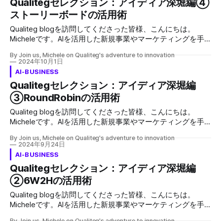
Qualitegセレクション：アイディア深堀編④
が重要です。 * 使用頻度とスケーラビリティ: 予想されるリ
ビス設計の第一歩は、解決すべき問題を明確に定義すること
ストーリーボードの活用術
クエスト数やデータ量に基づいて、最適なプランを選びまし
です。しかし、ここでよくある失敗は、自社の技術やアイデ
ょう。 * サポートとドキュメント: プロバイダーのサポート
アから出発してしまうことです。代わりに、以下のステップ
Qualiteg blogを訪問してくださった皆様、こんにちは。
体制や技術ドキュメントの充実度も重要です。 * セキュリテ
を踏むことをお勧めします： * ターゲットユーザーへの徹底
Micheleです。AIを活用した新規事業やマーケティングを手
ィ: データの安全性を確保するために、セキュリティ機能が
的なインタビュー * 既存の解決策の分析と不足点の特定 * ユ
がけている私には、クライアントからよく寄せられる質問が
充実しているか確認しましょう。 まとめ 2024年10月度の最
By Join us, Michele on Qualiteg's adventure to innovation
ーザーの行動パターン
あります。AIを用いた事業展開を検討されている方々が共通
2024年10月1日
新API価格情報をお届けしました。OpenAI、Anthropic、
して直面するであろう課題に対して、このブログを通じて私
AI-BUSINESS
GeminiそれぞれのAPIは、利用目的や規模に応じて最適な選
なりの解答をご提供したいと思います。 お絵描きが楽しい
Qualitegセレクション：アイディア深堀編
択肢が異なります。最新の価格情報を基に、自分のプロジェ
★ストーリーボード ユーザーインタビューやアイデア発想
クトに最適なAPIを選び、効率的な開発を進めましょう。 こ
③RoundRobinの活用術
法などで得られたアイデア。素晴らしい可能性を秘めている
れからも最新のテクノロジー情報をお届けしていき
ものの、形にするにはまだ詳細が足りない、具体的にイメー
Qualiteg blogを訪問してくださった皆様、こんにちは。
ジしづらい、と感じることありませんか？ そんな時に役立
Micheleです。AIを活用した新規事業やマーケティングを手
つのがストーリーボードです。 Qualitegセレクション、アイ
がけている私には、クライアントからよく寄せられる質問が
ディア深堀編④では、ストーリーボードを活用してアイデ
By Join us, Michele on Qualiteg's adventure to innovation
あります。AIを用いた事業展開を検討されている方々が共通
2024年9月24日
アを具体化し、サービスやプロダクトの質を高める方法をご
して直面するであろう課題に対して、このブログを通じて私
AI-BUSINESS
紹介します。 普段のコンサルティングご支援でもストーリ
なりの解答をご提供したいと思います。 Qualitegセレクショ
Qualitegセレクション：アイディア深堀編
ーボードやりましょう！と申し上げると「自分は絵を描くの
ン、アイディア深堀編もいよいよ第3弾！今回は、複数人で
が苦手だから」とおっしゃる方もいらっしゃいますが、全く
②6W2Hの活用術
アイディアを発散・深堀する際に効果的な
問題ございません！ 棒人間的な絵の方が余計な情報が入っ
RoundRobin（ラウンドロビン） という手法をご紹介しま
Qualiteg blogを訪問してくださった皆様、こんにちは。
てこないので、ユーザー体験がリアルに表現
す。ブレインストーミングに行き詰まった時や、多様な視点
Micheleです。AIを活用した新規事業やマーケティングを手
を取り入れたい時にぜひ活用してみてください。
がけている私には、クライアントからよく寄せられる質問が
RoundRobinとは？ RoundRobinとは、様々な場面で用いられ
By Join us, Michele on Qualiteg's adventure to innovation