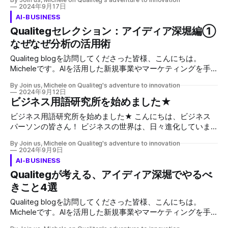
あります。AIを用いた事業展開を検討されている方々が共通
2024年9月17日
ますが、大抵の場合において「持ち回り」、つまり「何かの
して直面するであろう課題に対して、このブログを通じて私
AI-BUSINESS
役割・出番をたくさんの物事・人員で交替しあう」というよ
なりの解答をご提供したいと思います。 本日のテーマは
Qualitegセレクション：アイディア深堀編①
うな意味で使うことが多いです。 ここでは、参加者全員が
6W2H Qualitegセレクションは、ユーザーエクスペリエンス
順番にアイディアを出し、それを記録していく手法を
なぜなぜ分析の活用術
(UX)向上のためのヒントやツールを紹介するシリーズです。
RoundRobinと呼んでいます。順番に意見を述べることで、
今回は、アイディアをより具体的に、実行可能なレベルまで
Qualiteg blogを訪問してくださった皆様、こんにちは。
発言力の差による偏りをなくし、全
深堀りする手法として、6W2Hの活用術をご紹介します。 優
Micheleです。AIを活用した新規事業やマーケティングを手
れたUXを実現するには、ユーザーのニーズを深く理解し、
がけている私には、クライアントからよく寄せられる質問が
それを満たすサービスやプロダクトを提供することが不可欠
By Join us, Michele on Qualiteg's adventure to innovation
あります。AIを用いた事業展開を検討されている方々が共通
2024年9月12日
です。そのためには、アイディア段階で徹底的に検討し、実
して直面するであろう課題に対して、このブログを通じて私
ビジネス用語研究所を始めました★
現可能性や課題を明確にする必要があります。 今回は、ア
なりの解答をご提供したいと思います。 本日は、Qualitegセ
イディアを深堀りする際に非常に役立つツール「6W2H」に
ビジネス用語研究所を始めました★ こんにちは、ビジネス
レクションのアイディア深堀編として、「なぜなぜ分析の活
ついて詳しくご紹介します。 6W2Hとは？ 6W2Hは、問題解
パーソンの皆さん！ ビジネスの世界は、日々進化していま
用術」についてご紹介します。 なぜなぜ分析とは？ なぜな
決や状況分析のための強力なフレームワークです。以下の8
す。新しい技術、新しい戦略、新しい概念…。ついていくの
ぜ分析は、問題の根本原因を突き止めるための強力なツール
By Join us, Michele on Qualiteg's adventure to innovation
つの質問から構成さ
が大変だと感じる方もいるのではないでしょうか？ そんな
です。この手法は、問題に対して「なぜ？」を繰り返し問い
2024年9月9日
あなたに朗報です！ 今日はとてもエキサイティングなお知
かけることで、表面的な症状から真の原因へと掘り下げてい
AI-BUSINESS
らせがあります。私たち株式会社Qualitegが、新たに「ビジ
きます。 聞くと簡単でできそうなのですが、結構インタビ
Qualitegが考える、アイディア深堀でやるべ
ネス用語研究所」を立ち上げました。このプロジェクトは、
ュー調査とかでメンバーにやってもらうとなかなかできなく
きこと4選
ビジネスマン必読のビジネス用語解説ビデオをYouTubeで提
て（だいたい1なぜ、2なぜでギブアップしてしまう。。）今
供するものです。 株式会社 QualitegQualiteg は 2023年に創
日はそのポイントも合わせてお伝えしますね。 なぜなぜ分
Qualiteg blogを訪問してくださった皆様、こんにちは。
業されたAIカンパニーです。人々が新たなアイデアを生み出
析はやはりもともと品質管理の面が強いので、コンサル時代
Micheleです。AIを活用した新規事業やマーケティングを手
し、創造性を引き出すための快適な世界をテクノロジーを通
でも製造業系に強いコンサルタントはわかっていましたが、
がけている私には、クライアントからよく寄せられる質問が