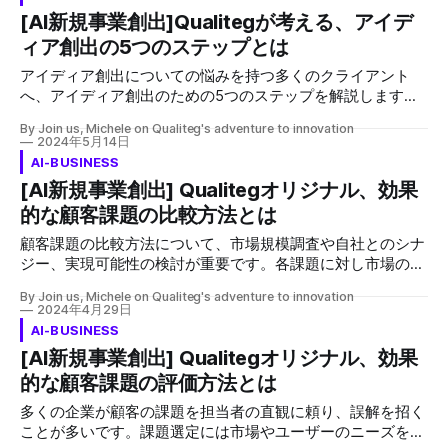
積極的な参加を促します。早期のプロトタイピングと検証も
[AI新規事業創出]Qualitegが考える、アイデ
推奨し、アイディアに固執せず、広い選択肢から最適なもの
ィア創出の5つのステップとは
を選び出す柔軟性を持つことが、成功への鍵です。
アイディア創出についての悩みを持つ多くのクライアント
へ、アイディア創出のための5つのステップを解説します。
初めに、アイディアを創出する目的を明確に設定し、それに
By Join us, Michele on Qualiteg's adventure to innovation
基づいてアイディアを創造、深堀、サービス設計、ビジネス
2024年5月14日
モデル設計、そして評価の順に進めます。このプロセスは、
AI-BUSINESS
単にアイディアを出すだけでなく、実際に事業として成立す
[AI新規事業創出] Qualitegオリジナル、効果
るかを検証し、事業責任者との事前合意に基づく目的に沿っ
的な顧客課題の比較方法とは
たアイディアを選定することを目指します。
顧客課題の比較方法について、市場規模調査や自社とのシナ
ジー、実現可能性の検討が重要です。各課題に対し市場の潜
在性、自社の既存事業との関連性、技術やコストの面から評
By Join us, Michele on Qualiteg's adventure to innovation
価し、最終的に調査結果を得点化して比較することで、参入
2024年4月29日
すべき市場を明確にします。
AI-BUSINESS
[AI新規事業創出] Qualitegオリジナル、効果
的な顧客課題の評価方法とは
多くの企業が顧客の課題を担当者の直観に頼り、誤解を招く
ことが多いです。課題選定には市場やユーザーのニーズを深