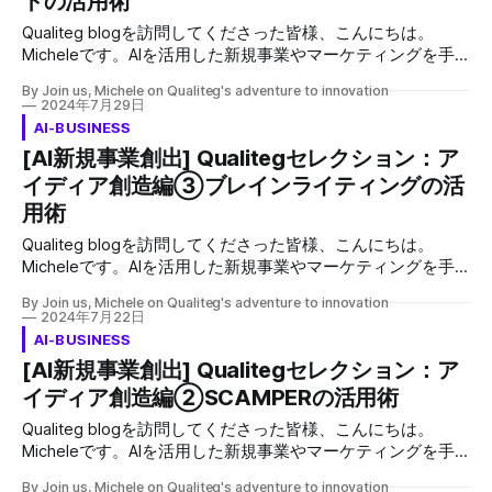
トの活用術
な発想を持つことが求められます。そんな時に有効なのが
Qualiteg blogを訪問してくださった皆様、こんにちは。
「マンダラート」というツールです。今回は、このマンダラ
Micheleです。AIを活用した新規事業やマーケティングを手
ートの活用術について詳しく解説します。 個人作業が向い
がけている私には、クライアントからよく寄せられる質問が
てるかも？ 最近では大谷翔平さんの目標設定手法で有名に
By Join us, Michele on Qualiteg's adventure to innovation
あります。AIを用いた事業展開を検討されている方々が共通
なったマンダラートチャートですが、実はあまりワークショ
2024年7月29日
して直面するであろう課題に対して、このブログを通じて私
ップでは使いません。その理由はグループワーク作業にはあ
AI-BUSINESS
なりの解答をご提供したいと思います。 新規事業のアイデ
まり向かないからです。 しかし、これは一人で考えていく
[AI新規事業創出] Qualitegセレクション：ア
ィア創出を加速させる - オズボーンのチェックリスト活用術
場合に施行を深堀するとても良いツールなので、今日みなさ
イディア創造編③ブレインライティングの活
とは 新規事業の立ち上げは、企業の成長と競争力維持の要
んに解説できることがうれしいです。 マンダ
となります。しかし、革新的なアイディアを生み出すのは容
用術
易ではありません。そこで注目したいのが「オズボーンのチ
Qualiteg blogを訪問してくださった皆様、こんにちは。
ェックリスト」です。この強力なツールを使いこなすこと
Micheleです。AIを活用した新規事業やマーケティングを手
で、新規事業のアイディア創出を劇的に加速させることがで
がけている私には、クライアントからよく寄せられる質問が
きます。 本記事では、オズボーンのチェックリストの基本
By Join us, Michele on Qualiteg's adventure to innovation
あります。AIを用いた事業展開を検討されている方々が共通
から実践的な活用法、さらには新規事業創出への応用まで、
2024年7月22日
して直面するであろう課題に対して、このブログを通じて私
詳しく解説していきます。 オズボーンのチェックリストと
AI-BUSINESS
なりの解答をご提供したいと思います。 新規事業を生み出
は オズボーンのチェックリストは、広告業界の先駆者アレ
[AI新規事業創出] Qualitegセレクション：ア
す魔法のツール - ブレインライティングの活用術 新規事業
ックス・F・オズボーンが1953年に考案した創造的思考法で
イディア創造編②SCAMPERの活用術
の立ち上げは、企業の成長と競争力維持において重要な役割
す。既存の概念や製品を様々な角度から見直し
を果たします。しかし、革新的なアイディアを生み出すこと
Qualiteg blogを訪問してくださった皆様、こんにちは。
は容易ではありません。そこで注目したいのが「ブレインラ
Micheleです。AIを活用した新規事業やマーケティングを手
イティング」という手法です。本記事では、ブレインライテ
がけている私には、クライアントからよく寄せられる質問が
ィングの基本概念から実践方法、そして新規事業創出への応
By Join us, Michele on Qualiteg's adventure to innovation