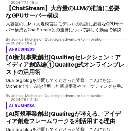
あります。AIを用いた事業展開を検討されている方々が共通
2024年7月15日
用まで、詳しく解説していきます。 ブレインライティング
して直面するであろう課題に対して、このブログを通じて私
【ChatStream】大容量のLLMの推論に必要
とは ブレインライティングは、ブレインストーミングの派
なりの解答をご提供したいと思います。 新規事業の立ち上
なGPUサーバー構成
生技法の一つで、参加者が自分のアイディアを紙に書き出
げを考えている起業家や企業の皆さん、アイディア出しに行
し、それを他の参加者と共有しながら新しいアイディアを生
大容量のLLM（大規模言語モデル）の推論に必要なGPUサー
き詰まっていませんか？今回はSCAMPERという強力な発想
み出していく手法です。口頭でのアイディア出しに比べ、以
バー構成とChatStreamとの連携について詳しく動画で解説
法を紹介します。 SCAMPERを活用すれば、既存の製品やサ
下のような利点があります。 * 全員が同時に
しています。 特に、Llama3-70Bモデルを例に、そのメモリ
ービスを起点に、革新的なビジネスアイディアを生み出すこ
By Join us, Michele on Qualiteg's adventure to innovation
要件（140GBのGPUメモリ）と、この要件を満たすために必
とができます。日本ではあまりなじみのない手法ですが、シ
2024年7月4日
要なGPUサーバーおよびGPUクラスターの構成について、取
リコンバレーではよく使われる手法なのでぜひマスターして
AI-BUSINESS
り扱いやすい NVIDIA RTX A6000 GPUを使用した例について
みてくださいね。 SCAMPERとは何か？ SCAMPERは以下の7
[AI新規事業創出]Qualitegセレクション：ア
説明します。 また、モデル並列化技術（テンソル並列化、
つの思考プロセスの頭文字を取った造語です: 1. Substitute
イディア創造編①Qualiteg式オンラインブレ
パイプライン並列化、データ並列化）とその推論エンジンの
(代替) 2. Combine (結合) 3. Adapt (適応) 4. Modify (修正) 5.
選択についても触れ、実際に複数のGPUサーバーを使ったク
Put to another use (別の用途)
ストの活用術
ラスター構成がどのように推論処理を効率的に行うかを示し
Qualiteg blogを訪問してくださった皆様、こんにちは。
ます。 最後に、ChatStreamのLLMノードとは何か、そして
Micheleです。AIを活用した新規事業やマーケティングを手
それをどのようにスケーリングして大量の同時リクエストに
がけている私には、クライアントからよく寄せられる質問が
対応するかについても解説します。こ の動画は、高性能を
By Join us, Michele on Qualiteg's adventure to innovation
あります。AIを用いた事業展開を検討されている方々が共通
必要とするLLMのデプロイメントと運用に興味がある方に特
2024年6月24日
して直面するであろう課題に対して、このブログを通じて私
に有益です。
AI-BUSINESS
なりの解答をご提供したいと思います。 今日は私のお気に
[AI新規事業創出]Qualitegが考える、アイデ
入りのブレスト方法である「Qualiteg式オンラインブレス
ィア創造フレームワークを利活用する理由
ト」の活用術についてお話ししたいと思います。 場所を変
えて気分を変えても良いアイディアは生まれない！？ よ
Qualiteg blogを訪問してくださった皆様、こんにちは。