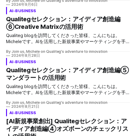
じて実現してまいります。YouTube ビジネス用語研究所と
By Join us, Michele on Qualiteg's adventure to innovation
戦略系やマネジメントコンサルチームの
あります。AIを用いた事業展開を検討されている方々が共通
2024年9月6日
は？ 「ビジネス用語研究所」は、最先端のビジネス用語を
して直面するであろう課題に対して、このブログを通じて私
AI-BUSINESS
わかりやすく簡潔に1分で説明するYouTubeコンテンツで
なりの解答をご提供したいと思います。 革新的な製品やサ
Qualitegセレクション：アイディア創造編
す。忙しいビジネスマンでも、短時間で効率的に最新のビジ
ービスを生み出すためには、優れたアイディアの創出と、そ
ネストレンドや重要な概念を学ぶことができます。 最先端
⑥Creative Matrixの活用術
のアイディアを徹底的に深堀りすることが不可欠です。
のビジネス用語を、わかりやすく簡潔に1分で説明していま
Qualitegでは、ユーザー中心のデザイン思考と、データに基
Qualiteg blogを訪問してくださった皆様、こんにちは。
す。 例えば
づいた分析を組み合わせることで、アイディアを最大限に活
Micheleです。AIを活用した新規事業やマーケティングを手
かせるよう支援しています。 本記事では、Qualitegが考える
がけている私には、クライアントからよく寄せられる質問が
アイディア深堀で「やるべきこと」と「やってはいけないこ
By Join us, Michele on Qualiteg's adventure to innovation
あります。AIを用いた事業展開を検討されている方々が共通
2024年8月28日
と」を具体的に解説し、より効果的な深堀の方法を紹介しま
して直面するであろう課題に対して、このブログを通じて私
AI-BUSINESS
す。 1. ユーザーニーズを徹底的に理解する アイディアの出
なりの解答をご提供したいと思います。 アイデアに行き詰
Qualitegセレクション：アイディア創造編⑤
発点は、常にユーザーニーズです。ターゲットとなるユーザ
まった時に！Creative Matrixを活用して可能性を広げよう 新
ーは誰なのか、彼らの抱える課題は何なのか、どのような解
マンダラートの活用術
しいプロジェクトを立ち上げるとき、既存のサービスに革新
決策を求めているのかを深く理解することが、アイディアを
を起こしたいとき、斬新なアイデアが必要になりますよね。
Qualiteg blogを訪問してくださった皆様、こんにちは。
成功に導くための第一歩です
しかし、なかなか良いアイデアが浮かばず、行き詰まってし
Micheleです。AIを活用した新規事業やマーケティングを手
まうことも少なくありません。そんな時に役立つのが
がけている私には、クライアントからよく寄せられる質問が
「Creative Matrix（クリエイティブマトリックス）」です。
By Join us, Michele on Qualiteg's adventure to innovation
あります。AIを用いた事業展開を検討されている方々が共通
2024年8月21日
Creative Matrixとは Creative Matrixは、既存の要素を組み合
して直面するであろう課題に対して、このブログを通じて私
AI-BUSINESS
わせたり、異なる視点から考えることで、新しいアイデアを
なりの解答をご提供したいと思います。 アイディア発想の
[AI新規事業創出] Qualitegセレクション：ア
生み出すためのフレームワークです。縦軸と横軸にそれぞれ
広がりを経験！ アイディア創造のプロセスにおいて、多く
異なる要素を配置し、その交点に生まれる組み合わせから発
イディア創造編④オズボーンのチェックリス
の人がぶつかる壁の一つは「発想の広がり」です。新しいア
想を広げていきます。 具体的には、縦軸
イディアを生み出すためには、既存の枠にとらわれずに自由