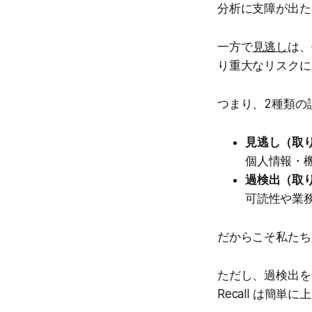
分析に支障が出た
一方で
見逃し
は、
り重大なリスクに
つまり、2種類の
見逃し（取
個人情報・
過検出（取
可読性や業
だからこそ私た
ただし、過検出を
Recall は簡