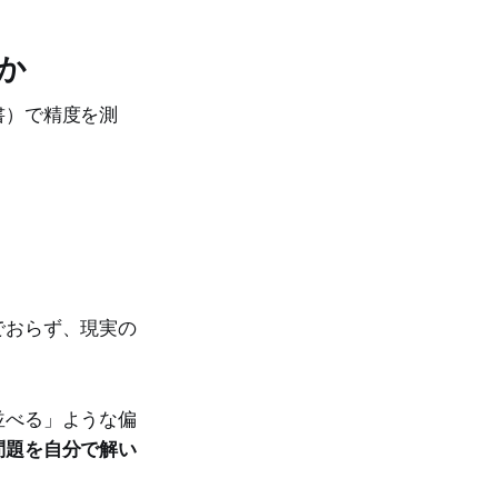
いか
書）で精度を測
でおらず、現実の
並べる」ような偏
問題を自分で解い