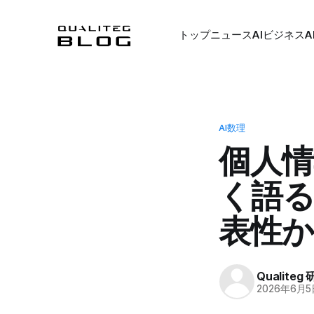
トップ
ニュース
AIビジネス
A
AI数理
個人情
く語る
表性
Qualiteg
2026年6月