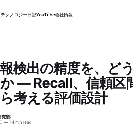
Iテクノロジー
日記
YouTube
会社情報
報検出の精度を、ど
か ― Recall、信頼
から考える評価設計
 研究部
5日
—
14 min read