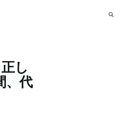
う正し
区間、代