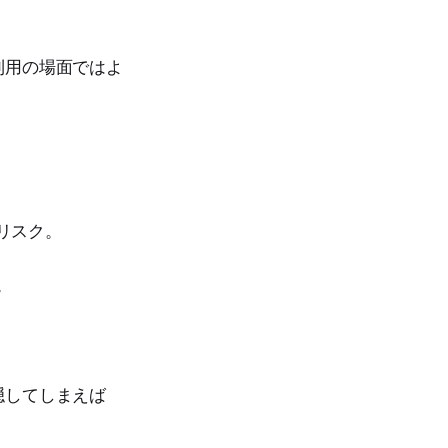
利用の場面ではよ
リスク。
。
隠してしまえば