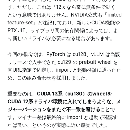
す。ただし、これは「12.x なら常に無条件で動く」
という意味ではありません。NVIDIA公式も「limited
feature-set」と注記しており、新しいCUDA機能や
PTX JIT、ライブラリ間の依存関係によっては、よ
り新しいドライバが必要になる場合があります。
今回の構成では、PyTorch は cu128、vLLM は当該
リリースで入手できた cu129 の prebuilt wheel を
直URL指定で固定し、import と起動検証に通ったた
め、この組み合わせを採用しました。
重要なのは、
CUDA 13系（cu130）のwheelを
CUDA 12系ドライバ環境に入れてしまうような、メ
ジャーバージョンをまたぐ不一致を避けること
で
す。マイナー差は最終的に import と起動で確認す
れば良い、というのが実態に近い感覚でした。