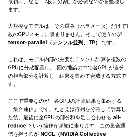
最初に、なぜ「2枚に分割」が必要なのかを整理し
ます。
大規模なモデルは、その重み（パラメータ）だけで1
枚のGPUメモリに収まりません。そこで使うのが
tensor-parallel（テンソル並列、TP）
です。
これは、モデル内部の主要なテンソル計算を複数の
GPUに分散配置し、1回の推論の中で各GPUが自分
の担当部分を計算し、結果を集めて合成する方式で
す。
ここで重要なのが、各GPUの計算結果を集約する
「集合通信」です。たとえば行列を分割して計算し
た後、最後に全GPUの部分和を足し合わせる
all-
reduce
という操作が頻繁に走ります。この集合通
信を担うのが
NCCL（NVIDIA Collective