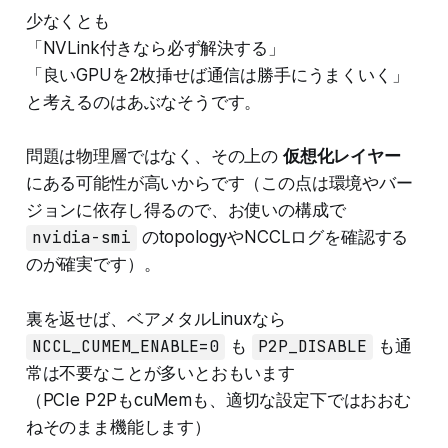
少なくとも
「NVLink付きなら必ず解決する」
「良いGPUを2枚挿せば通信は勝手にうまくいく」
と考えるのはあぶなそうです。
問題は物理層ではなく、その上の
仮想化レイヤー
にある可能性が高いからです（この点は環境やバー
ジョンに依存し得るので、お使いの構成で
nvidia-smi
のtopologyやNCCLログを確認する
のが確実です）。
裏を返せば、ベアメタルLinuxなら
NCCL_CUMEM_ENABLE=0
も
P2P_DISABLE
も通
常は不要なことが多いとおもいます
（PCIe P2PもcuMemも、適切な設定下ではおおむ
ねそのまま機能します）