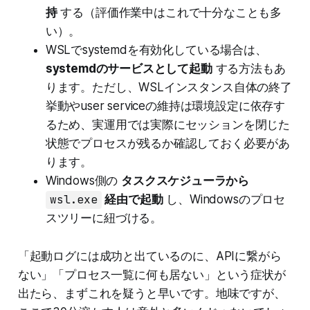
持
する（評価作業中はこれで十分なことも多
い）。
WSLでsystemdを有効化している場合は、
systemdのサービスとして起動
する方法もあ
ります。ただし、WSLインスタンス自体の終了
挙動やuser serviceの維持は環境設定に依存す
るため、実運用では実際にセッションを閉じた
状態でプロセスが残るか確認しておく必要があ
ります。
Windows側の
タスクスケジューラから
wsl.exe
経由で起動
し、Windowsのプロセ
スツリーに紐づける。
「起動ログには成功と出ているのに、APIに繋がら
ない」「プロセス一覧に何も居ない」という症状が
出たら、まずこれを疑うと早いです。地味ですが、