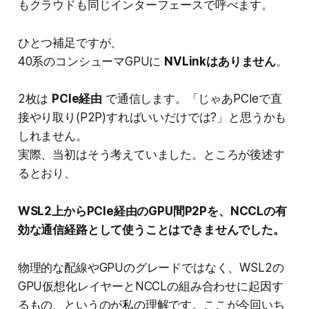
もクラウドも同じインターフェースで呼べます。
ひとつ補足ですが、
40系のコンシューマGPUに
NVLinkはありません
。
2枚は
PCIe経由
で通信します。「じゃあPCIeで直
接やり取り(P2P)すればいいだけでは?」と思うかも
しれません。
実際、当初はそう考えていました。ところが後述す
るとおり、
WSL2上からPCIe経由のGPU間P2Pを、NCCLの有
効な通信経路として使うことはできませんでした。
物理的な配線やGPUのグレードではなく、WSL2の
GPU仮想化レイヤーとNCCLの組み合わせに起因す
るもの、というのが私の理解です。ここが今回いち