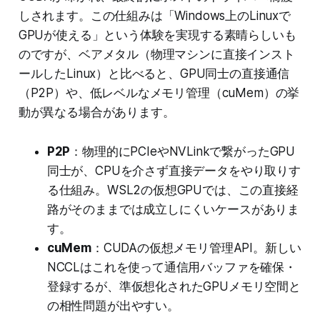
しされます。この仕組みは「Windows上のLinuxで
GPUが使える」という体験を実現する素晴らしいも
のですが、ベアメタル（物理マシンに直接インスト
ールしたLinux）と比べると、GPU同士の直接通信
（P2P）や、低レベルなメモリ管理（cuMem）の挙
動が異なる場合があります。
P2P
：物理的にPCIeやNVLinkで繋がったGPU
同士が、CPUを介さず直接データをやり取りす
る仕組み。WSL2の仮想GPUでは、この直接経
路がそのままでは成立しにくいケースがありま
す。
cuMem
：CUDAの仮想メモリ管理API。新しい
NCCLはこれを使って通信用バッファを確保・
登録するが、準仮想化されたGPUメモリ空間と
の相性問題が出やすい。