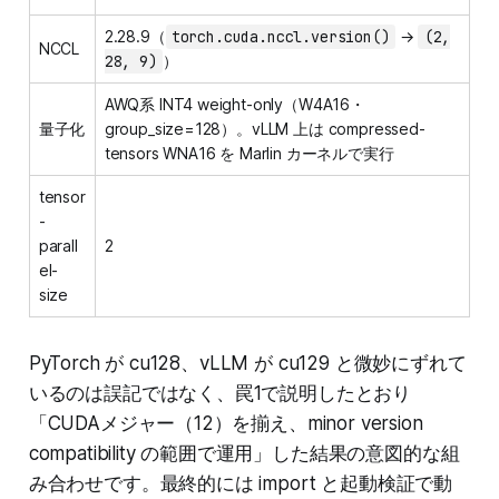
2.28.9（
torch.cuda.nccl.version()
→
(2,
NCCL
28, 9)
）
AWQ系 INT4 weight-only（W4A16・
量子化
group_size=128）。vLLM 上は compressed-
tensors WNA16 を Marlin カーネルで実行
tensor
-
parall
2
el-
size
PyTorch が cu128、vLLM が cu129 と微妙にずれて
いるのは誤記ではなく、罠1で説明したとおり
「CUDAメジャー（12）を揃え、minor version
compatibility の範囲で運用」した結果の意図的な組
み合わせです。最終的には import と起動検証で動