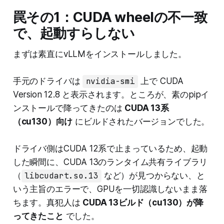
罠その1：CUDA wheelの不一致
で、起動すらしない
まずは素直にvLLMをインストールしました。
手元のドライバは
nvidia-smi
上で CUDA
Version 12.8 と表示されます。ところが、素のpipイ
ンストールで降ってきたのは
CUDA 13系
（cu130）向け
にビルドされたバージョンでした。
ドライバ側はCUDA 12系で止まっているため、起動
した瞬間に、CUDA 13のランタイム共有ライブラリ
（
libcudart.so.13
など）が見つからない、と
いう主旨のエラーで、GPUを一切認識しないまま落
ちます。真犯人は
CUDA 13ビルド（cu130）が降
ってきたこと
でした。