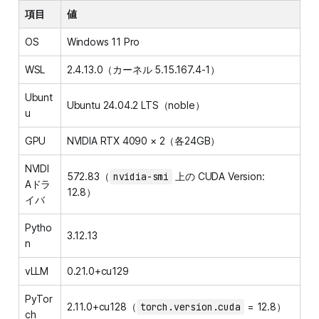
項目
値
OS
Windows 11 Pro
WSL
2.4.13.0（カーネル 5.15.167.4-1）
Ubunt
Ubuntu 24.04.2 LTS（noble）
u
GPU
NVIDIA RTX 4090 × 2（各24GB）
NVIDI
572.83（
nvidia-smi
上の CUDA Version:
Aドラ
12.8）
イバ
Pytho
3.12.13
n
vLLM
0.21.0+cu129
PyTor
2.11.0+cu128（
torch.version.cuda
= 12.8）
ch