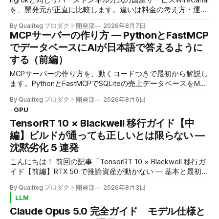
ngrokと同じリバーストンネル方式の国産サービスWireCanal
を、開発元が正直に比較します。違いは料金の考え方・運用
の場所・AIにつなぐときの許可の置き場所の3つです。
By Qualiteg プロダクト開発部
2026年8月7日
MCPサーバーの作り方 — PythonとFastMCP
でデータベースにAIが日本語で答えるように
する（前編）
MCPサーバーの作り方を、動くコードつきで最初から解説し
ます。PythonとFastMCPでSQLiteの売上データベースをMCP
化し、AIに日本語で聞くとAIが自分でSQLを書いて集計まで
By Qualiteg プロダクト開発部
2026年8月6日
返すところまで作ります。
GPU
TensorRT 10 × Blackwell 移行ガイド【中
編】ビルドが通っても正しいとは限らない —
沈黙劣化 5 連発
こんにちは！ 前回の記事「TensorRT 10 × Blackwell 移行ガ
イド【前編】RTX 50 で推論資産が動かない — 基本と最初の
壁」では、Blackwell 世代への移行で既存の推論資産が動か
By Qualiteg プロダクト開発部
2026年8月3日
なくなる理由と、TensorRT 10 化を最小構成で通す手順を扱
LLM
いました。前編で出てきた問題には、実はひとつ共通点があ
Claude Opus 5.0 完全ガイド モデル仕様と
ります。 すべて、エラーで止まってくれたということで