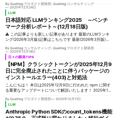
取り上げます。 AIによるコーディング支援ツールはここ1〜2
もそも個人や小規模チームでLLM学習は現実的なのか。 本記
By Qualiteg プロダクト開発部, Qualiteg コンサルティング
年で一気に増え、「結局どれを選べばいいのか分からない」
2025年12月24日
事では、こうした疑問に対して、具体的な数字と事例を交え
と感じている方も多いのではないでしょうか。本記事では、
LLM
ながら答えていきます。 たとえばLLaMA 2の学習にはA100
そうした中でClaude Codeを実際に使ってみた所感と、
が2,048枚使われました。DeepSeek-V3は約8億円かかりま
日本語対応 LLMランキング2025 ～ベンチ
Windows環境での導入・運用の考え方を整理していきます。
した。では、あなたの手元のGPUでは何ができるのか。そこ
マーク分析レポート～(12月18日版)
AIコーディングツール、どれを使う？ 2025年は、AIコーディ
を明らかにしていきたいと思います。 対象読者は、LLM学習
ング支援が一気に“実用品”になり、選択肢が増えすぎて迷い
⚠️ この記事よりも新しい記事があります 最新のLLMランキ
に興味があるエンジニアや研究者です。PyTorchでモデルを
やすい年になりました。 GitHub Copilot、Cursor、
ング(2026年3月版)記事はこちらです 最新(2026年3月版)の
書いたことがある程度の知識を前提とし
Windsurf、Devin、Aider、Cline、OpenHandsなど、商用か
LLMランキングを見る → はじめに 本レポートは、Nejumi
らオープンソースまで含めると、軽く20種類を超えます。
By Qualiteg コンサルティング, Qualiteg プロダクト開発部
Leaderboard 4のベンチマークデータ（2025/12/18版）に基
2025年12月18日
機能や思想が似ているものも多く、情報を追うだけで疲れて
づいて、日本語対応LLMの性能を総合的に分析したもので
日々の開発TIPS
しまう、という方も少なくないと思います。 以前、当社ブ
す。 前回は 2025/10/12 版の分析レポートを公開しました
【NPM】クラシックトークンが2025年12月9
ログでは「AIコーディングエージェント20選」で全体像を整
が、たった2か月で劇的な変化がありました！ （定期的に最
理しました。 AIコーディングエージェント20選！現状と未来
日に完全廃止されたことに伴うパッケージの
新LLMランキングを更新してまいります。当社のX(旧
への展望 【第1回】
Twitter)をフォローいただくことで更新情報を受け取り可能
インストールエラー(403)と対処法
です） Nejumi Leaderboard 4は、日本語タスクにおけるLLM
こんにちは！ 本日は2025年12月9日に行われた npm に関す
の性能を多角的に評価する信頼性の高いベンチマークとして
る重要なアップデートについて解説いたします！ 2025年12
知られています。 本分析では、商用APIモデルとオープンモ
月9日、npmがセキュリティ強化のためclassic tokenを完全
デルの両方を対象に、それぞれの特徴や傾向を詳しく見てい
By Qualiteg プロダクト開発部
2025年12月11日
に無効化しました。 この影響で、プライベートパッケージ
きます。 オープンソースモデルについて Weightがオープン
LLM
を使用しているプロジェクトで突然npm installが失敗するケ
なモデルは場合によっては「オープンソースモデル」、
Anthropic Python SDKのcount_tokens機能
ースが発生しています。（パブリックパッケージの使用には
「OSSモデル」と呼ば
影響はありません） 本記事では、実際に遭遇したエラーと