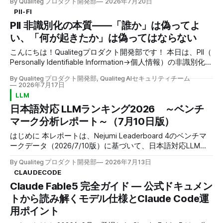
By Qualiteg プロダクト開発部
2026年7月20日
Capability 12.
という規模、100万トークンのコンテキスト、そして 「史上
PII-FI
最大のオープンウェイトモデルになる」 という宣言がAI界隈
PII 非識別化の本質——「誰か」は偽ってよ
をにぎわせています。 当ブログでは今年5月の記事
「Mythos（ミュトス）レベルのオープンモデルはいつ出る
い、「何が起きたか」は偽ってはならない
のか」で、オープンモデルがクローズドのフロンティアにい
こんにちは！Qualitegプロダクト開発部です！ 本日は、PII（
つ追いつくのかを予測しました。 Kimi K3 は、まさにその問
Personally Identifiable Information→個人情報）の非識別化に
いに対する現時点での最新の「回答」のひとつです。 一方
関する内容を解説いたします。 当社ではこれまで、高精度
で、この記事を書いている7月20日時点では、モデルのウェ
By Qualiteg プロダクト開発部, Qualiteg AIセキュリティチーム
なPII検出技術やLLM利用時の段階的PIIマスキング、PII検出の
イトも技術レポートもまだ公開されていません。 ただし、X
2026年7月17日
テスト設計など、個人情報検出とAIセキュリティに関する技
などSNSかいわいでは、 「ガードレールが弱めで、Fable5で
LLM
術解説をお届けしてきました。 現在、当社では、PII検出マ
は拒否されるようなプロンプトでも対応してくれる」 「す
日本語対応 LLMランキング2026 ～ベンチ
スキング技術「PII-FIエンジン」と、それを活用したPIIのマス
ぐにOpus4.8にフォールバックする Fable5より使い勝手がい
マーク分析レポート～（7月10日版）
キング・非識別化サービス「PII-FI Scan」「PII-FI API」を開
い」 といった声が散見されており、 米国産のガードレール
発・提供しています。 本記事では、「PIIを検出したあと、
強め方針にたいして、ガードレール
はじめに 本レポートは、Nejumi Leaderboard 4のベンチマ
それをどう書き換えるか」の設計原則を、1つの例文を試金
ークデータ（2026/7/10版）に基づいて、日本語対応LLMの
石にして、私たちが実際のプロダクトで採用している整理を
性能を総合的に分析したものです。 前回は 2026/3/6 版の分
ご紹介します。 先にことわっておきますと、本記事でいう
By Qualiteg プロダクト開発部
2026年7月13日
析レポート を公開しましたが、 約4か月ぶりとなる今回も、
「非識別化(de-identification)」は、文書やログを安全に共
CLAUDECODE
上位勢の顔ぶれが大きく入れ替わる激動の回となりました！
有・分析するための技術的な加工(個人を特定できないよう
Claude Fable5 完全ガイド — 公式ドキュメン
（定期的に最新LLMランキングを更新してまいります。当社
に加工する処理)のお話です。 個人情報保護法上の「仮名加
のX(旧Twitter)をフォローいただくことで更新情報を受け取
トから読み解くモデル仕様とClaude Code運
工情報」「匿名加工情報」に該当することを
り可能です） Nejumi Leaderboard 4は、日本語タスクにお
用ポイント
けるLLMの性能を多角的に評価する信頼性の高いベンチマー