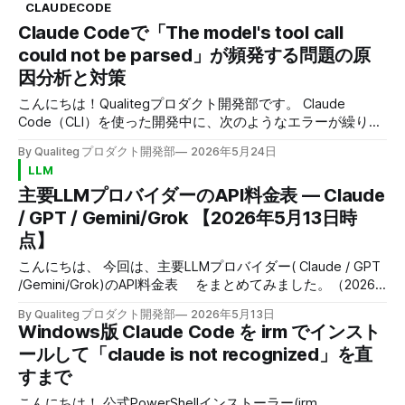
ずなのに、ブロックされてしまう… そんな状況に心当たりの
CLAUDECODE
しか情報がなく、抜けるまでにかなり粘ったので、同じ構成
ある方は、
Claude Codeで「The model's tool call
で消耗している方の時間を少しでも節約できれば嬉しいで
す。 経緯 今回の目的は、次々と登場する最新のオープンモ
could not be parsed」が頻発する問題の原
デル（オープンウェイトのLLM）を、手元で評価することで
因分析と対策
した。 オープンモデルは数週間単位で新しいものが出てき
ます。ベンチマークの数字だけでなく、自分たちのユースケ
こんにちは！Qualitegプロダクト開発部です。 Claude
ースに対して実際にどう振る舞うのか——出力の質、速度、
Code（CLI）を使った開発中に、次のようなエラーが繰り返
量子化したときの劣化具合、エージェント的なタスクの得手
し表示されて作業が止まる現象に遭遇しました。 ● The
By Qualiteg プロダクト開発部
2026年5月24日
不得手——を、手を動かして確かめています 今回の環境は
model's tool call could not be parsed (retry also failed). リ
LLM
Windows + WSL2(Ubuntu) に RTX 4090 を2枚(各24GB)挿し
トライしても直らず、/clear で会話をリセットしても、しば
主要LLMプロバイダーのAPI料金表 — Claude
たマシンです。 nvidia-smi 上の CUDA Version は 12.8。 動
らく作業を続けるとまた同じエラーが出るという状況です。
かすのは大規模オープンモデルを
本記事では、実際のセッションログ（jsonl）を解析して特定
/ GPT / Gemini/Grok 【2026年5月13日時
した原因と、その対策について共有します。 結論から書く
点】
と、これは利用者側の設定ミスやコンテキスト枯渇が原因で
はなく、 Opus 4.7（1Mコンテキスト）+ extended thinking
こんにちは、 今回は、主要LLMプロバイダー( Claude / GPT
の組み合わせで発生する、モデル応答側のストリーミングバ
/Gemini/Grok)のAPI料金表 をまとめてみました。（2026
グ でした。 現象 エラーが発生した環境は以下のとおりで
年5月13日時点） プロバイダ別 料金一覧 まずは各社の現行
By Qualiteg プロダクト開発部
2026年5月13日
ラインナップを縦に並べた一覧をご紹介します。価格はすべ
す。 * Claude Code 2.1.148 * モデル: Opus 4.
Windows版 Claude Code を irm でインスト
て per 1M tokens、円表記は 1ドル=160円換算です。
ールして「claude is not recognized」を直
Anthropic(Claude) モデル Status Context Input Output
すまで
Cached Input Claude Opus 4.7 Fast Mode Beta(Opus専用)
1M $30.00<br>(¥4,800) $150.00<br>
こんにちは！ 公式PowerShellインストーラー(irm