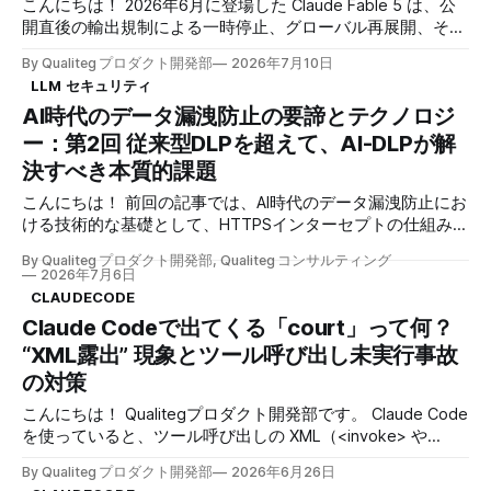
クとして知られています。汎用的言語性能（GLP）とアライ
こんにちは！ 2026年6月に登場した Claude Fable 5 は、公
ンメント（ALT）の2軸で構成され、翻訳・要約・推論・コ
開直後の輸出規制による一時停止、グローバル再展開、そし
ーディングから毒性・バイアス・真実性まで、幅広い観点を
てサブスクリプション枠からの離脱と、わずか1か月でめま
By Qualiteg プロダクト開発部
2026年7月10日
カバーしているのが特徴です。 本分析では、商用APIモデル
ぐるしい動きを見せています。 当ブログでもその時々の状
LLM セキュリティ
とオープンモデルの両方を対象に、それぞれの特徴や傾向を
況を追ってきました。 まず全体像は ついに一般公開、
AI時代のデータ漏洩防止の要諦とテクノロジ
詳しく見ていきます。まず、今回の3大トピックを先にご紹
Claude Mythos 5 / Fable 5 を実務視点で読み解く で、公開
介します。 * Claude Opus 4.8がリーダーボード史上初の総
直後の停止騒動は 公開から3日で停止──Fable 5／Mythos 5
ー：第2回 従来型DLPを超えて、AI-DLPが解
合スコア0.8
をめぐる米政府指令が示した、AI の新しい可用性リスク
決すべき本質的課題
で、料金と今後の見通しは Claude Fable 5 はこれからどう
なる？ 経緯・コスト・今後の見通し で扱っています。 本記
こんにちは！ 前回の記事では、AI時代のデータ漏洩防止にお
事は、それらを踏まえた「実務で使うための決定版ガイド」
ける技術的な基礎として、HTTPSインターセプトの仕組みと
です。 とくに 2026年7月12日（日本時間7月13日）を境にサ
限界について詳しく解説しました。プロキシサーバーによる
By Qualiteg プロダクト開発部, Qualiteg コンサルティング
ブスクリプション枠から外れ、使用クレジットを有効化しな
SSL/TLS通信の復号化、中間CA証明書の運用、そして証明書
2026年7月6日
いと使えなくなる (この期限は当初2026年7月7日とされてい
ピンニングという技術的制約まで、企業がWeb通信を監視す
CLAUDECODE
ましたが、のちに5日間延長されて7月12日になりました。
る際の技術的な現実を明らかにしました。 しかし、これら
Claude Codeで出てくる「court」って何？
のプロキシ技術は、実は既存のDLP製品でも広く採用されて
“XML露出” 現象とツール呼び出し未実行事故
いる一般的な手法です。メール監視、ファイル転送の制御、
Webアクセスの監査など、従来型のデータ漏洩防止において
の対策
も、HTTPSインターセプトは中核的な役割を果たしてきまし
こんにちは！ Qualitegプロダクト開発部です。 Claude Code
た。 では、なぜAI時代において新たにDLPを考え直す必要が
を使っていると、ツール呼び出しの XML（<invoke> や
あるのでしょうか。 前回にひきつづき、従来型DLPでは対応
<parameter>）が画面にそのまま表示されたり、実際にはコ
できないAI固有の課題と、AI-DLPとして新たに考慮すべき要
By Qualiteg プロダクト開発部
2026年6月26日
マンドや PR 作成が実行されていないのに「完了しました」
素に焦点を当て、より本質的な議論を展開していきます。 1.