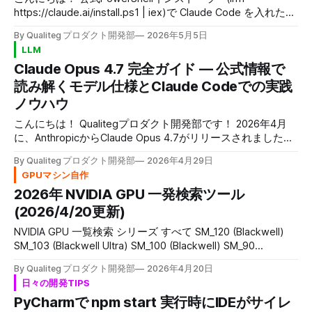
https://claude.ai/install.ps1 | iex)で Claude Code を入れたの
に、claude --version を叩くと「The term 'claude' is not
By Qualiteg プロダクト開発部
2026年5月5日
recognized as a name of a cmdlet...」と怒られるときがあ
LLM
ります これは Anthropic 公式 GitHub にも報告されている 既
Claude Opus 4.7 完全ガイド — 公式情報で
知のバグで、インストーラーが PATH の追加を忘れていま
す。実際にインストール作業をやって詰まったので、最短の
読み解くモデル仕様とClaude Codeでの実践
解決手順をまとめます。 環境 * Windows 11 * PowerShell
ノウハウ
7.x(コードは PowerShell
こんにちは！ Qualitegプロダクト開発部です！ 2026年4月
に、AnthropicからClaude Opus 4.7がリリースされました。
今回のアップデートは、単にベンチマークが上がったという
By Qualiteg プロダクト開発部
2026年4月29日
話ではありません。命令の解釈の仕方、応答長、ツール呼び
GPUマシン自作
出しの頻度、subagentの起動方針まで、モデルの振る舞い
2026年 NVIDIA GPU 一発検索ツール
そのものが変わっています。 それに伴い、4.6までに作り込
んだプロンプトや設定の一部は、外したり再評価したりする
(2026/4/20更新)
必要があります。本記事では、そうした移行時の落とし穴
NVIDIA GPU 一覧検索 シリーズ すべて SM_120 (Blackwell)
と、4.7時代に合わせた運用作法を、できるだけ実践的にま
SM_103 (Blackwell Ultra) SM_100 (Blackwell) SM_90
とめました。 この記事では、まずOpus 4.7で何が変わった
(Hopper) SM_89 (Ada Lovelace) SM_86/SM_87 (Ampere)
のかを確認し、そのうえでClaude Code CLI版とClaude
By Qualiteg プロダクト開発部
2026年4月20日
SM_75 (Turing) SM_70/SM_72 (Volta) SM_60/SM_61/SM_62
Code Web版でどう使いこなすべきかを見ていきます。 (通
日々の開発TIPS
(Pascal) SM_50/SM_52/SM_53 (Maxwell) SM_
常のclaude.aiチャットUIは対象外です。) なお、けっこう長
PyCharmで npm start 実行時にIDEがサイレ
めの記事になっているので、 頭から通読していただく必要