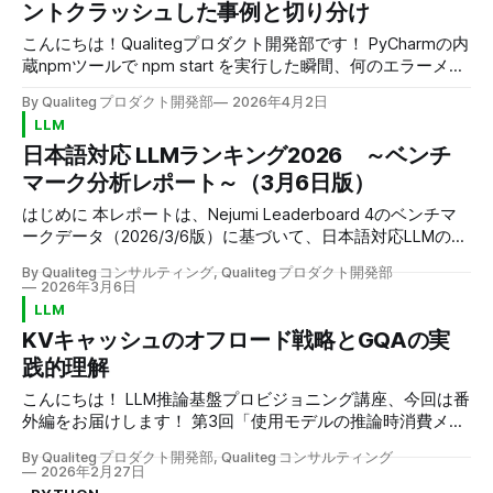
ントクラッシュした事例と切り分け
はありません。 下の目次から、気になるところや今すぐ困
っているところだけ拾い読みしていただいて大丈夫です。
こんにちは！Qualitegプロダクト開発部です！ PyCharmの内
たとえば「とりあえず4.
蔵npmツールで npm start を実行した瞬間、何のエラーメッ
セージもなくIDEが消える。 再起動してもう一度試すとまた
By Qualiteg プロダクト開発部
2026年4月2日
落ちる。ログを見ても手がかりがない——。 今回はこの
LLM
「サイレントクラッシュ」に遭遇し、原因の絞り込みから回
日本語対応 LLMランキング2026 ～ベンチ
避策の確立まで至った過程を書き残しておきます。同じ現象
で困っている方の参考になれば幸いです。 環境 項目 内容
マーク分析レポート～（3月6日版）
OS Windows 10/11 PyCharm 2026.1（2023.1.6時代から連綿
はじめに 本レポートは、Nejumi Leaderboard 4のベンチマ
とUpdateをした状態） Python 3.11.4（venv使用） Node.js
ークデータ（2026/3/6版）に基づいて、日本語対応LLMの性
v25.2.1 プロジェクト Python + Node.js 混合構成 上記のとお
能を総合的に分析したものです。 前回は 2025/12/18 版の分
り、PyCharmは執筆時点の最新版(2026.1)となります。 確認
By Qualiteg コンサルティング, Qualiteg プロダクト開発部
析レポート を公開しましたが、約3か月でまたもや大きな変
できたこと・推測していること まず最初に、
2026年3月6日
動がありました！ （定期的に最新LLMランキングを更新して
LLM
まいります。当社のX(旧Twitter)をフォローいただくことで
KVキャッシュのオフロード戦略とGQAの実
更新情報を受け取り可能です） Nejumi Leaderboard 4は、
践的理解
日本語タスクにおけるLLMの性能を多角的に評価する信頼性
の高いベンチマークとして知られています。 本分析では、
こんにちは！ LLM推論基盤プロビジョニング講座、今回は番
商用APIモデルとオープンモデルの両方を対象に、それぞれ
外編をお届けします！ 第3回「使用モデルの推論時消費メモ
の特徴や傾向を詳しく見ていきます。 オープンソースモデ
リ見積もり」では、GPUメモリ消費の二大要素としてモデル
ルについて Weightがオープンなモデルは場合によっては
By Qualiteg プロダクト開発部, Qualiteg コンサルティング
のフットプリントとKVキャッシュを紹介し、1トークンあた
2026年2月27日
「オープンソースモデル」、「OSSモデル」と呼ばれます
りのKVキャッシュサイズの計算方法を解説しました。 また