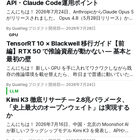
す。 本当に怖いのはその先です。TensorRT への移行パイプ
API・Claude Code運用ポイント
ラインには、 * ビルドが通る * 実行も通る * 速度もちゃんと
こんにちは！ 2026年7月24日、AnthropicからClaude Opus 5
出る * 出力の形も、値も、一見それらしい * なのに、中身が
がリリースされました。 Opus 4.8（5月28日リリース）から
間違っている という失敗の仕方が存在します。 本記事で
わずか2ヶ月での世代交代です。このあたりのスピード感、
は、TensorRT 本体の挙動だけでなく、export 時のミス・精
By Qualiteg プロダクト開発部
2026年7月28日
加速していますね。 さて、当ブログではClaude Opus 4.7 完
度設定・エンジンの配布ミスまで含めて、エラーで停止せず
GPU
全ガイド、Claude Opus 4.8 完全ガイドとOpusの世代を追い
誤った出力へ至る事象を便宜上 「沈黙劣化」 と呼びます。
TensorRT 10 × Blackwell 移行ガイド【前
かけてきましたが、今回のOpus 5は過去2回の「4.x内のアッ
テストが通り、ベンチマークが良い数字を出し、「◯倍速
プデート」とは立て付けが根本的に違います。 何が違うの
編】RTX 50 で推論資産が動かない — 基本と
くなりました」と報告した後になって発覚するので、非常に
か。まず、Opus 5は「最上位モデル」ではありません。
厄介です。 本記事では、実際に踏んだ
最初の壁
Anthropicのラインナップには2026年6月9日リリースの
Claude Fable 5が最上位として存在し、Opus 5はその下位、
こんにちは！ 新しい GPU を手に入れてワクワクしながら既
Sonnet 5の上位という「中上位」ポジションで投入されまし
存の推論環境を載せ替えたら、 昨日まで普通に動いていた
た。 Opusという名前が「最上位ティア」を意味した時代
ものが軒並みエラーで止まった そんな経験はないでしょう
By Qualiteg プロダクト開発部
2026年7月24日
は、Fable 5の登場で終わっています。 そのうえでAnthropic
か。NVIDIA RTX 50 系、NVIDIA RTX PRO 系（Blackwell 世
LLM
はOpus 5を「
代）への移行では、これがかなりの高確率で起きます。 そ
Kimi K3 徹底リサーチ — 2.8兆パラメータ、
して厄介なことに、エラーで止まってくれるのは、まだ親切
なほうで、、TensorRT の世界には 「ビルドは通る、実行も
「史上最大のオープンウェイト」は実現する
通る、速度もちゃんと出る、けれど出力だけが静かに壊れて
か
いる」 という、いちばん見つけにくい失敗の仕方が存在し
ます。 本記事はその全体像を扱うシリーズの前編です。 対
こんにちは！ 2026年7月16日、中国・北京の Moonshot AI
象環境 OS: Ubuntu 24.04 (WLS) GPU: NVIDIA RTX PRO 4000
が新しいフラッグシップモデル Kimi K3 を発表し、APIや
Blackwell・GeForce RTX 5060 Ti （ともに Compute
Webサービスでの提供を開始しました。 総パラメータ2.8兆