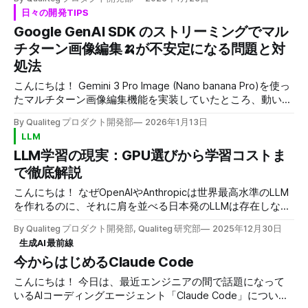
ついて共有します。 一見すると「リソース不足」や
め 1. 問題の背景：並列処理で謎のエラー 1.1 システムの概要
日々の開発TIPS
「Docker特有の問題」に見えますが、実際には
私たちが開発していたのは、 複数のワークスペースを切り
Google GenAI SDK のストリーミングでマル
PGO（Profile Guided Optimization）とLTO（Link Time
替えて使用するAPIサーバー でした。 当社AI関係のプロダク
Optimization）を同時に有効にした場合に、GCC自身がクラ
チターン画像編集🍌が不安定になる問題と対
トの一部だったのですが、結合テスト兼負荷テストを実行す
ッシュするケースでした。 ただ、今回はDockerによって問
ると、まれに発生してしまっていました。 ユーザーは複数
処法
題が隠れやすいという点もきづいたので、あえてDockerを
のワーキン
織り交ぜた構成でのPythonソースビルドとＧＣＣクラッシュ
こんにちは！ Gemini 3 Pro Image (Nano banana Pro)を使っ
について実際に発生した題材をもとに共有させていただこう
たマルチターン画像編集機能を実装していたところ、動いた
とおもいます 同様の構成でビルドしている方の参考になれ
り動かなかったりするという厄介な問題に遭遇しました。
By Qualiteg プロダクト開発部
2026年1月13日
ば幸いです TL;DR * Docker内でPythonを --enable-
本記事では、この問題の現象、原因調査の過程、そして解決
LLM
optimizations --with-lto 付きでソースビルドすると GCCが
策を共有します。 問題の現象 実行環境 Google GenAI SDKラ
LLM学習の現実：GPU選びから学習コストま
internal compiler error（Segmentati
イブラリ(pip)： google-genai 1.56.0 期待する動作 1. ユーザ
ー: 「かわいい子猫の画像を生成して」 2. Gemini: 子猫の画
で徹底解説
像を生成 3. ユーザー: 「この子にメガネをかけて」 4.
こんにちは！ なぜOpenAIやAnthropicは世界最高水準のLLM
Gemini: 同じ子猫にメガネをかけた画像を生成 実際に起きた
を作れるのに、それに肩を並べる日本発のLLMは存在しない
現象 1. ユーザー: 「かわいい子猫の画像を生成して」 2.
のでしょうか？ 技術力の差でしょうか。それとも人材の問
Gemini: 茶色の子猫の画像を生成 3. ユーザー: 「この子にメ
By Qualiteg プロダクト開発部, Qualiteg 研究部
2025年12月30日
題でしょうか。 答えはもっとシンプルです。GPUの枚数と
ガネをかけて」 4. Gemini: メガネをかけた女の子の画像を生
生成AI最前線
お金です。 今日はそんな 「LLMの学習」にフォーカスをあ
成
今からはじめるClaude Code
て、そのリアルについて徹底解説いたします！ 1. はじめに
「LLMを自分で学習させてみたい」 そう思ったとき、最初に
こんにちは！ 今日は、最近エンジニアの間で話題になって
ぶつかる壁がGPUの問題です。 どのGPUを何枚使えばいい
いるAIコーディングエージェント「Claude Code」について
のか。クラウドで借りるべきか、オンプレで買うべきか。そ