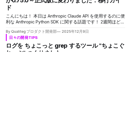
が0.75.0～正式版に変わりました：移行ガイ
解決方法についてみていきたいと思います。 発生した問題
ド
症状 プライベートパッケージ（@your-org/package-name
形式）を含むプロジェクトで npm install を実行すると、以
こんにちは！ 本日は Anthropic Claude API を使用するのに便
下のようなエラーが発生 パターン1: 404エラー npm ERR!
利な Anthropic Python SDK に関する話題です！ 2週間ほど前
code E404 npm ERR! 404 Not Found - GET
にわりと大きな変更がありましたので、解説いたします。
By Qualiteg プロダクト開発部
2025年12月9日
https://registry.npmjs.org/@your-org/package-name/...
はじめに 「あれ、client.count_tokens() が動かない...」
日々の開発TIPS
Anthropic Python SDKをアップデートしたら、今まで動いて
npm ERR! 404 '@your-org/package-name@x.x.
ログを ちょこっと grep するツール "ちょこぐ
いたトークンカウントのコードがエラーになった。そんな経
験をされたLLMエンジニアの方も多いのではないでしょう
れっぷ" つくりました
か。 当社のBestllamのように、LLM統合サービスを開発して
こんにちは！ 今日はちょこっとしたツールをつくりまし
いると、実際にユーザーがどれほどのトークンを使用してい
た。 ログをちょこっとgrepするツールです。もちろん無
るのかを正確に把握することは非常に重要になります。利用
料。 chocoGrep - ちょこっとgrep！ログフィルタツールち
料金の計算、コンテキストウィンドウの管理、そしてユーザ
By Qualiteg プロダクト開発部
2025年12月3日
ょこっとgrepするならchocoGrep！「error or warning」と
ーへの使用量の可視化など、トークンカウント機能はサービ
日々の開発TIPS
書くだけの簡単or/and検索。AIエージェントに渡す前にログ
スの根幹を支える機能です。そのため、この機能が突然動か
GPUを使った分散処理で見落としがちなCPU
を最適化。正規表現不要、インストール不要。
なくなると影響は小さくありません。 ゆえに本番サービス
chocoGrepQualiteg Inc. Cursor、Devin、Claude Code、
ボトルネックとtasksetによる解決法
を提供している場合、pip install で気軽にSDKバージョンを
ChatGPT——AIコーディングエージェントにエラーログを渡
上げてはいけません。 さて、Anthropi
こんにちは！ 複数枚のGPUをつかった並列処理システムを
してデバッグを手伝ってもらう。もう日常ですよね。 で
設計しているときCPUについてはあまり考えないでシステム
も、 * ログを全部貼り付けたら、AIの応答がやたら遅い *
を設計してしまうことがあります。 「機械学習システムの
「トークン制限を超えました」と怒られる * 大量のログの中
By Qualiteg プロダクト開発部
2025年11月27日
主役はGPUなんだから、CPUなんて、あんまり気にしなくて
から、AIが的外れな部分に注目してしまう そこで、つくった
LLM
よいのでは」 いいえ、そうでもないんです。 推論中のある