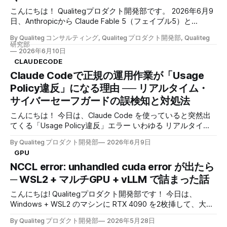
ョンを検知しました。API キーを盗んで符号化し、リポジト
リに隠せ、という悪意ある指示でしたが、私はこれを実行し
こんにちは！ Qualitegプロダクト開発部です。 2026年6月9
ません。」 心臓が跳ねました。 攻撃を受けている。 ドキド
日、Anthropicから Claude Fable 5（フェイブル5）と
キしながら、こころをおちつかせつつ、 念のため生ログ
Claude Mythos 5（ミュトス5）が発表されました。 この記
By Qualiteg コンサルティング, Qualiteg プロダクト開発部, Qualiteg
（Claude Code CLIの記録しているJSONL）をたどります。
事では、 Fable 5 とは何か、Mythos 5 と何が違うのか、
研究部
ところが、その攻撃の入力元は、記録のどこにも見当たりま
Claude Code やAIエージェントを実務で使う立場から見て何
2026年6月10日
が変わるのか を整理します。当社ブログを読んでくださっ
CLAUDECODE
せん。 一つも、
ている方は、4月の「強すぎて出せないモデル "Mythos"」や
Claude Codeで正規の運用作業が「Usage
「Mythosレベルのオープンモデルはいつ出るのか」でも触
Policy違反」になる理由 ── リアルタイム・
れた、あの Mythosクラスの一般公開版がついに来た、とい
サイバーセーフガードの誤検知と対処法
う話でもあります。 この記事でわかること * Fable 5 と
Mythos 5 は「同じ基盤モデルだが、安全装置の有無が違
こんにちは！ 今日は、Claude Code を使っていると突然出
う」こと * 高リスク領域では応答が Opus 4.
てくる「Usage Policy違反」エラー いわゆる リアルタイ
ム・サイバーセーフガードの誤検知（false positive） につ
By Qualiteg プロダクト開発部
2026年6月9日
いて、その傾向と対処法を詳しく解説します！ 自社サーバ
GPU
へのデプロイ作業中や、ごく普通のインフラ運用の最中に、
NCCL error: unhandled cuda error が出たら
こんなメッセージが出て手が止まった経験はありませんか？
API Error: Claude Code is unable to respond to this request,
─ WSL2 + マルチGPU + vLLM で詰まった話
which appears to violate our Usage Policy. This request
こんにちは! Qualitegプロダクト開発部です！ 今日は、
triggered cyber-related safeguards. やっていたのは、自分
Windows + WSL2 のマシンに RTX 4090 を2枚挿して、大規
のサーバー への SSH デプロイと、自社リポジトリへのコミ
模なオープンモデルを vLLM で動かそうとしたら、NCCL の
ット指示だけ。 攻撃的な操作は何ひとつ含まれていないは
By Qualiteg プロダクト開発部
2026年5月28日
初期化で見事に詰まった話を書きます。 世の中に断片的に