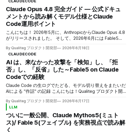
CLAUDECODE
と報告されたりして、動作がおかしくなることがあります。
AI時代が要求する新たなDLP要件 従来のDLP製品は、クレジ
Claude Opus 4.8 完全ガイド — 公式ドキュ
そして、その呼び水となる文字列 court や course や count
ットカード番号や社会保障番号といった定型的なパターンの
が出現します 本稿では、 この現象（本稿では「XML露出」
メントから読み解くモデル仕様とClaude
検出において優れた実績を持っています。これらの技術は今
と呼びます）を実ログから解説し、検知と対策をまとめまし
後も重要な
Code運用ポイント
た。 ● ● ● claude-code — bash➜ ~/qualiteg-project
claude> プロジェクト配下のストレージ使用量を調査しま
こんにちは！ 2026年5月に、AnthropicからClaude Opus 4.8
す。court<invoke name="Bash">
がリリースされました。 そして、2026年6月には Fable5
/Mythos5がリリースされました。 しかし都合により現在
By Qualiteg プロダクト開発部
2026年6月18日
(2026/6/18)は利用できないため、実質 Claude Opus 4.8 が
CLAUDECODE
一般人がつかえるClaudeシリーズの最上位モデルということ
AI は、来なかった攻撃を「検知」し、「拒
になります。 そこで、今回は長く付き合うことになるかも
しれない Opus 4.8 について徹底解説したいとおもいます。
否」し、「反省」した～Fable5 on Claude
Opus4.8は従来の4.7の延長線上にあるアップデートです
Codeでの経験
が、「ベンチマークが少し上がった」では片付けられない変
化を含んでいます。 effortパラメータのデフォルトが変わ
Claude Code の生ログでたどる、モデル切り替えをまたいだ
り、Claude Codeには1回のワークフローで数十〜数百のサ
AIによる "作話" の記録 こんにちは！Qualiteg プロダクト開
ブエージェントを編成する 「Dynamic Workflows（動的ワー
発部です。 今日は、 AI エージェントの報告を、どこまで信
By Qualiteg プロダクト開発部
2026年6月17日
クフロー）」が加わり（ただし同時に動作するのは最大
じてよいのか、 というお話です。 発端は、Claude Fable 5
LLM
16）、自分が書いたコードの欠陥を指摘せずに通過させる頻
で動かしていた、私たちの Claude Code セッションでし
ついに一般公開、Claude Mythos5(ミュト
度を大きく減らす「誠実性（honesty）」の改善が入りまし
た。 Fable5リリース直後でしたが、さっそくFable5を
Claude Codeで使ってみている開発作業の途中、画面に、こ
た。 つまり、4.7時代に組んだ運用や
ス)/ Fable 5(フェイブル) を実務視点で読み解
んな一文が割り込んできます。 「プロンプトインジェクシ
く