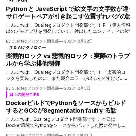
PYTHON
が、モデルによっては「オープンソース」と呼ぶには不十分
第4回「推論エンジンの選定」ではvLLMやDeepSpeedなど
Python と JavaScript で絵文字の文字数が違
な場合があるため本稿では、「オープンソースモデル」では
各推論エンジンの特性を比較し、第5回では量子化や並列化
なく「オープンモデル」と表現しています。 ベンチマーク
サロゲートペアが引き起こす位置ずれバグの話
による最適化戦略を解説してきました。 しかし、実はKVキ
分析について 本レポートは
ャッシュにはまだまだ掘り下げるべきトピックがあります。
こんにちは！ Qualitegプロダクト開発部です！ PII（個人情報）検
* KVキャッシュをGPUのVRAMからCPU RAMやディスクにオ
出のデモアプリを開発していて、検出したエンティティの位置
フロードしたらどうなるのか？ どのくらい遅くなるのか？ *
イライト表示する機能を実装していました。 バックエンドは
HuggingFace TransformersとvLLMでは、KVキャッシュの管
By Qualiteg プロダクト開発部
2026年2月22日
Python（FastAPI）、フロントエンドは JavaScript という構成
理方針がなぜ根本的に異なるのか？ * そもそもKVキャッシ
IT & AIテクノロジー
す。 ある日、テストデータにこんなメール文面を使ったところ、
ュが大きくなる原因であるアテンション構造を変えてしまう
楽観的ロック vs 悲観的ロック：実際のトラブ
ハイライトの位置が途中から微妙にずれるバグに遭遇しました
GQA（Grouped-Query Attention）とは何か？ 第5回で紹介
鈴木一郎 様 いつもお世話になっております。 サンプル商事の佐藤
ルから学ぶ排他制御
した量子化とは別の軸で、KVキャッシュを劇的に小さくす
でございます。 先日の件、確認が取れましたのでご連絡いたしま
る技術です。
こんにちは！ Qualitegプロダクト開発部です！ 「楽観的ロ
す。 お忙しいところ恐縮ですが、ご確認のほど宜しくお願い致し
ックを実装したのに、まだ競合エラーが出るんですけど...」
ます。 💻 ＃オンラインでのお打ち合わせ、お気軽に声がけくださ
これは私たちが実際に経験したことです。 本記事では、楽
い！
By Qualiteg プロダクト開発部
2026年2月5日
観的ロックと悲観的ロックの違いを、実際に発生したトラブ
――――――――――――――――――――――――――――
日々の開発TIPS
ルを通じて解説します。 抽象的な説明ではなく、 「なぜそ
サンプル商事株式会社 営業部 第一課 山田 太郎 （Yamada
DockerビルドでPythonをソースからビルド
れが必要なのか」「どんな問題を解決できるのか」 を実感
Taro） 〒100-0001 東京都千代田区千代田1-1-1 サンプルビル 3
できる内容を目指します。 目次 1. 問題の背景：並列処理で
するとGCCがSegmentation faultする話
tel: 03-1234-5678 https://example.com/contact 検出結果をハイ
謎のエラー 2. ロックなしの世界：なぜ競合が起きるのか 3.
ライト表示
こんにちは！Qualitegプロダクト開発部です！ 本日は
楽観的ロックの導入：期待と現実 4. 楽観的ロックの限界：
Docker環境でPythonをソースからビルドした際に発生し
解決できなかった問題 5. 悲観的ロックによる解決 6. 実装時
た、GCCの内部コンパイラエラー（Segmentation fault） に
のハマりポイント 7. どちらを選ぶべきか：判断基準 8. まと
By Qualiteg プロダクト開発部
2026年1月23日