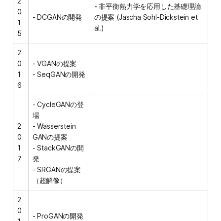
2
- 非平衡熱力学を応用した基礎理論
0
- DCGANの開発
の提案 (Jascha Sohl-Dickstein et
1
al.)
5
2
0
- VGANの提案
1
- SeqGANの開発
6
- CycleGANの登
場
2
- Wasserstein
0
GANの提案
1
- StackGANの開
7
発
- SRGANの提案
（超解像）
2
0
- ProGANの開発