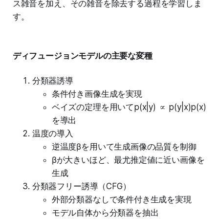
ス雑音を加え、その雑音を除去する過程を学習しま
す。
ディフュージョンモデルの主要な変種
分類器誘導
条件付き画像生成を実現
ベイズの定理を用いてp(x|y) ∝ p(y|x)p(x)
を導出
温度の導入
逆温度βを用いて生成画像の品質を制御
βが大きいほど、最尤推定値に近い画像を
生成
分類器フリー誘導（CFG）
外部分類器なしで条件付き生成を実現
モデル自体から分類器を抽出