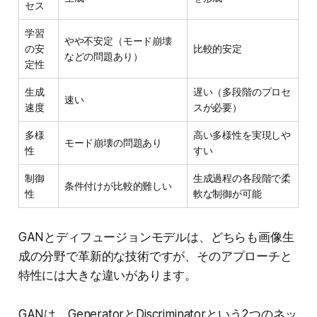
セス
学習
やや不安定（モード崩壊
の安
比較的安定
などの問題あり）
定性
生成
遅い（多段階のプロセ
速い
速度
スが必要）
多様
高い多様性を実現しや
モード崩壊の問題あり
性
すい
制御
生成過程の各段階で柔
条件付けが比較的難しい
性
軟な制御が可能
GANとディフュージョンモデルは、どちらも画像生
成の分野で革新的な技術ですが、そのアプローチと
特性には大きな違いがあります。
GANは、GeneratorとDiscriminatorという2つのネッ