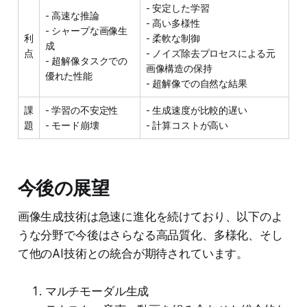
- 安定した学習
- 高速な推論
- 高い多様性
- シャープな画像生
利
- 柔軟な制御
成
点
- ノイズ除去プロセスによる元
- 超解像タスクでの
画像構造の保持
優れた性能
- 超解像での自然な結果
課
- 学習の不安定性
- 生成速度が比較的遅い
題
- モード崩壊
- 計算コストが高い
今後の展望
画像生成技術は急速に進化を続けており、以下のよ
うな分野で今後はさらなる高品質化、多様化、そし
て他のAI技術との統合が期待されています。
マルチモーダル生成