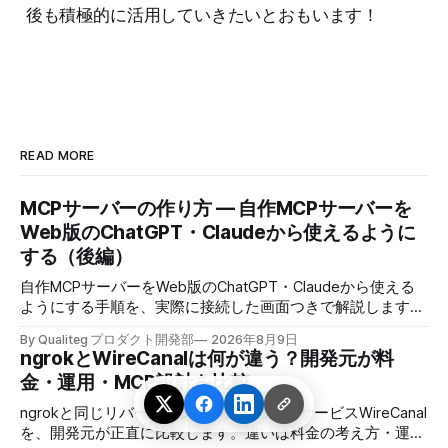
後も積極的に活用していきたいとおもいます！
READ MORE
MCPサーバーの作り方 — 自作MCPサーバーを
Web版のChatGPT・Claudeから使えるように
する（後編）
自作MCPサーバーをWeb版のChatGPT・Claudeから使える
ようにする手順を、実際に接続した画面つきで解説します。
localhostのサーバーに公開URLとOAuth認証を付け、コード
By Qualiteg プロダクト開発部
2026年8月9日
を1行も変えずにブラウザのAIから売上データベースへ日本
ngrokとWireCanalは何が違う？開発元が料
語で聞けるようにします。
金・運用・MCP設計を比較
ngrokと同じリバーストンネル方式の国産サービスWireCanal
を、開発元が正直に比較します。違いは料金の考え方・運用