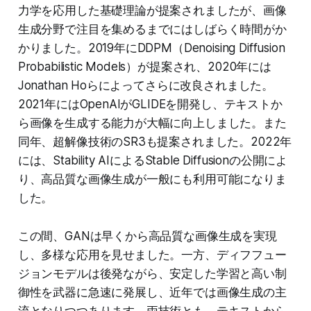
力学を応用した基礎理論が提案されましたが、画像
生成分野で注目を集めるまでにはしばらく時間がか
かりました。2019年にDDPM（Denoising Diffusion
Probabilistic Models）が提案され、2020年には
Jonathan Hoらによってさらに改良されました。
2021年にはOpenAIがGLIDEを開発し、テキストか
ら画像を生成する能力が大幅に向上しました。また
同年、超解像技術のSR3も提案されました。2022年
には、Stability AIによるStable Diffusionの公開によ
り、高品質な画像生成が一般にも利用可能になりま
した。
この間、GANは早くから高品質な画像生成を実現
し、多様な応用を見せました。一方、ディフフュー
ジョンモデルは後発ながら、安定した学習と高い制
御性を武器に急速に発展し、近年では画像生成の主
流となりつつあります。両技術とも、テキストから