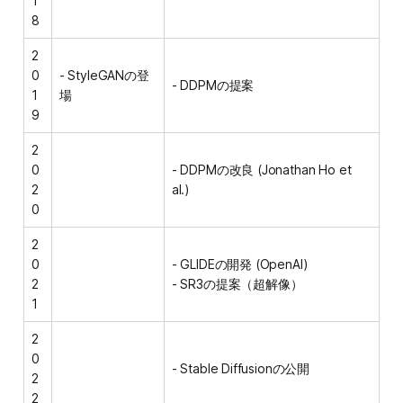
1
8
2
0
- StyleGANの登
- DDPMの提案
1
場
9
2
0
- DDPMの改良 (Jonathan Ho et
2
al.)
0
2
0
- GLIDEの開発 (OpenAI)
2
- SR3の提案（超解像）
1
2
0
- Stable Diffusionの公開
2
2