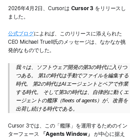
2026年4月2日、Cursorは
Cursor 3
をリリースし
ました。
公式ブログ
によれば、このリリースに添えられた
CEO Michael Truell氏のメッセージは、なかなか挑
発的なものでした。
我々は、ソフトウェア開発の第3の時代に入りつ
つある。 第1の時代は手動でファイルを編集する
時代。 第2の時代はAIエージェントとペアで作業
する時代。 そして第3の時代は、自律的に動くエ
ージェントの艦隊（fleets of agents）が、改善を
出荷し続ける時代である。
Cursor 3では、この「艦隊」を運用するためのイン
ターフェース
「Agents Window」
が中心に据え