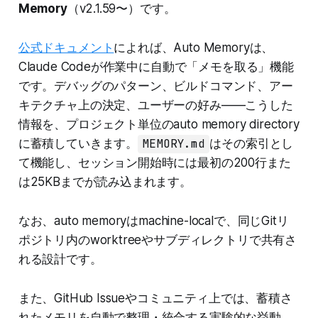
Memory
（v2.1.59〜）です。
公式ドキュメント
によれば、Auto Memoryは、
Claude Codeが作業中に自動で「メモを取る」機能
です。デバッグのパターン、ビルドコマンド、アー
キテクチャ上の決定、ユーザーの好み——こうした
情報を、プロジェクト単位のauto memory directory
に蓄積していきます。
MEMORY.md
はその索引とし
て機能し、セッション開始時には最初の200行また
は25KBまでが読み込まれます。
なお、auto memoryはmachine-localで、同じGitリ
ポジトリ内のworktreeやサブディレクトリで共有さ
れる設計です。
また、GitHub Issueやコミュニティ上では、蓄積さ
れたメモリを自動で整理・統合する実験的な挙動