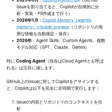
2025年9月
：
Coding AgentがGA
（GitHub
Issueを割り当てると、Copilotが自律的に分
析・実装・PR作成まで行う）
2026年1月
：
Copilot Memory（agentic
memory）がpublic preview
（リポジトリの有
用な情報を自動推定・保存）
2026年
：Agent Skills、Custom Agents、複数
モデル対応（GPT、Claude、Gemini）
特に
Coding Agent
（現在はCloud Agentとも呼ば
れる）は注目に値します。
GitHub上のIssueに対してCopilotをアサインする
と、Copilotは以下を完全に非同期で実行します：
Issueの内容とリポジトリのコンテキストを分
析