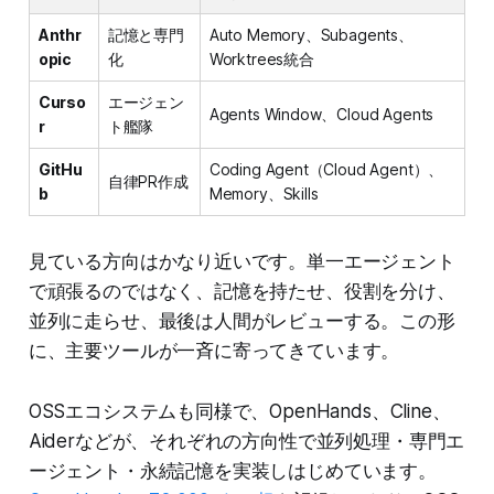
Anthr
記憶と専門
Auto Memory、Subagents、
opic
化
Worktrees統合
Curso
エージェン
Agents Window、Cloud Agents
r
ト艦隊
GitHu
Coding Agent（Cloud Agent）、
自律PR作成
b
Memory、Skills
見ている方向はかなり近いです。単一エージェント
で頑張るのではなく、記憶を持たせ、役割を分け、
並列に走らせ、最後は人間がレビューする。この形
に、主要ツールが一斉に寄ってきています。
OSSエコシステムも同様で、OpenHands、Cline、
Aiderなどが、それぞれの方向性で並列処理・専門エ
ージェント・永続記憶を実装しはじめています。