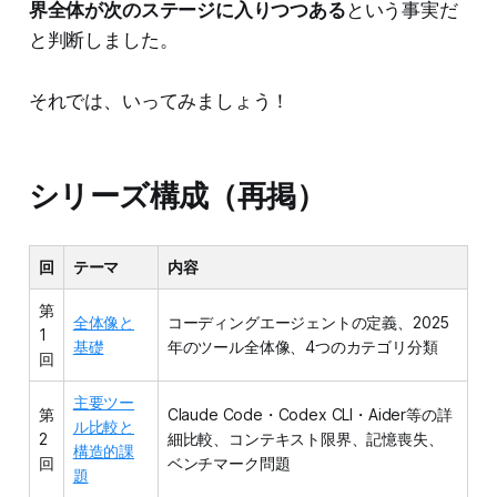
界全体が次のステージに入りつつある
という事実だ
と判断しました。
それでは、いってみましょう！
シリーズ構成（再掲）
回
テーマ
内容
第
全体像と
コーディングエージェントの定義、2025
1
基礎
年のツール全体像、4つのカテゴリ分類
回
主要ツー
第
Claude Code・Codex CLI・Aider等の詳
ル比較と
2
細比較、コンテキスト限界、記憶喪失、
構造的課
回
ベンチマーク問題
題