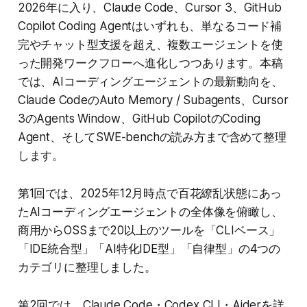
2026年に入り、Claude Code、Cursor 3、GitHub
Copilot Coding Agentはいずれも、単なるコード補
完やチャット型支援を超え、複数エージェントを使
った開発ワークフローへ進化しつつあります。本稿
では、AIコーディングエージェントの最新動向を、
Claude CodeのAuto Memory / Subagents、Cursor
3のAgents Window、GitHub CopilotのCoding
Agent、そしてSWE-benchの読み方まで含めて整理
します。
第1回では、2025年12月時点で百花繚乱状態にあっ
たAIコーディングエージェントの全体像を俯瞰し、
商用からOSSまで20以上のツールを「CLIベース」
「IDE統合型」「AI特化IDE型」「自律型」の4つの
カテゴリに整理しました。
第2回では、Claude Code・Codex CLI・Aiderを詳