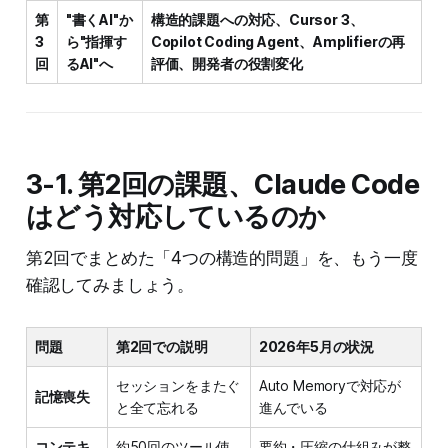
第
"書くAI"か
構造的課題への対応、Cursor 3、
3
ら"指揮す
Copilot Coding Agent、Amplifierの再
回
るAI"へ
評価、開発者の役割変化
3-1. 第2回の課題、Claude Code
はどう対応しているのか
第2回でまとめた「4つの構造的問題」を、もう一度
確認してみましょう。
問題
第2回での説明
2026年5月の状況
セッションをまたぐ
Auto Memoryで対応が
記憶喪失
と全て忘れる
進んでいる
コンテキ
約50回のツール使
要約・圧縮の仕組みが整