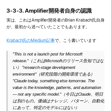
3-3-3. Amplifier開発者自身の認識
実は、これはAmplifier開発者のBrian Krabach氏自身
が、最初から述べていたことでもあります。
Krabach氏のMedium記事
で、こう書いています
"This is not a launch post for Microsoft
release."（これはMicrosoftのリリース告知ではな
い） "research-stage development
environment"（研究段階の開発環境である）
"Claude today, something else tomorrow. The
value is the knowledge, patterns, and automation
— not any specific model."（今日はClaude、明日
は別のもの。価値はナレッジ、パターン、自動化
にあって、特定のモデルにはない）