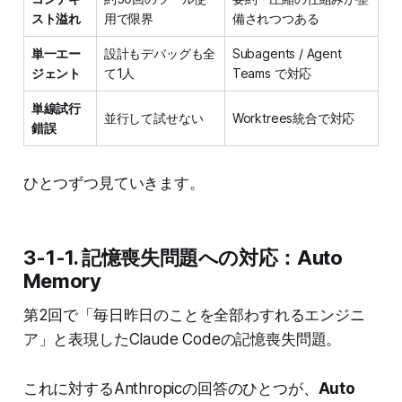
スト溢れ
用で限界
備されつつある
単一エー
設計もデバッグも全
Subagents / Agent
ジェント
て1人
Teams で対応
単線試行
並行して試せない
Worktrees統合で対応
錯誤
ひとつずつ見ていきます。
3-1-1. 記憶喪失問題への対応：Auto
Memory
第2回で「毎日昨日のことを全部わすれるエンジニ
ア」と表現したClaude Codeの記憶喪失問題。
これに対するAnthropicの回答のひとつが、
Auto