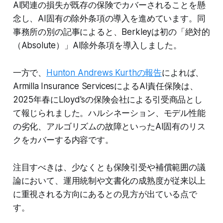
AI関連の損失が既存の保険でカバーされることを懸
念し、AI固有の除外条項の導入を進めています。同
事務所の別の記事によると、Berkleyは初の「絶対的
（Absolute）」AI除外条項を導入しました。
一方で、
Hunton Andrews Kurthの報告
によれば、
Armilla Insurance ServicesによるAI責任保険は、
2025年春にLloyd'sの保険会社による引受商品とし
て報じられました。ハルシネーション、モデル性能
の劣化、アルゴリズムの故障といったAI固有のリス
クをカバーする内容です。
注目すべきは、少なくとも保険引受や補償範囲の議
論において、運用統制や文書化の成熟度が従来以上
に重視される方向にあるとの見方が出ている点で
す。