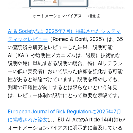
オートメーションバイアス — 概念図
AI & Society誌に2025年7月に掲載されたシステマ
ティックレビュー
（Romeo & Conti, 2025）は、35
の査読済み研究をレビューした結果、説明可能
AI（XAI）や透明性メカニズムは、過度に技術的な
説明や逆に単純すぎる説明の場合、特にAIリテラシ
ーの低い実務者において誤った信頼を強化する可能
性があると結論づけています。説明を増やしても、
判断の正確性が向上するとは限らないという知見
は、レビュー体制の設計にとって重要な示唆です。
European Journal of Risk Regulationに2025年7月
に掲載された論文
は、EU AI ActのArticle 14(4)(b)が
オートメーションバイアスに明示的に言及している