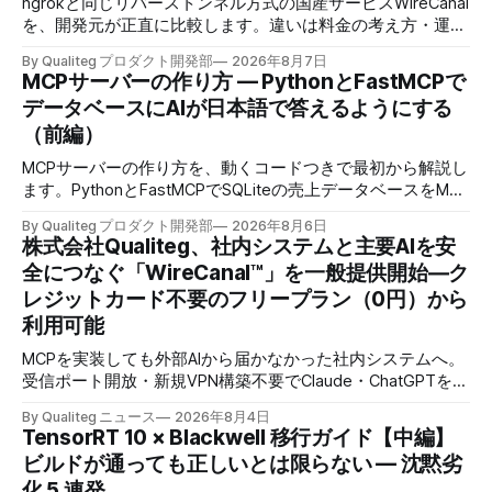
ngrokと同じリバーストンネル方式の国産サービスWireCanal
を、開発元が正直に比較します。違いは料金の考え方・運用
の場所・AIにつなぐときの許可の置き場所の3つです。
By Qualiteg プロダクト開発部
2026年8月7日
MCPサーバーの作り方 — PythonとFastMCPで
データベースにAIが日本語で答えるようにする
（前編）
MCPサーバーの作り方を、動くコードつきで最初から解説し
ます。PythonとFastMCPでSQLiteの売上データベースをMCP
化し、AIに日本語で聞くとAIが自分でSQLを書いて集計まで
By Qualiteg プロダクト開発部
2026年8月6日
返すところまで作ります。
株式会社Qualiteg、社内システムと主要AIを安
全につなぐ「WireCanal™」を一般提供開始―ク
レジットカード不要のフリープラン（0円）から
利用可能
MCPを実装しても外部AIから届かなかった社内システムへ。
受信ポート開放・新規VPN構築不要でClaude・ChatGPTを安
全につなぐ、企業認証対応のセキュアトンネル
By Qualiteg ニュース
2026年8月4日
TensorRT 10 × Blackwell 移行ガイド【中編】
ビルドが通っても正しいとは限らない — 沈黙劣
化 5 連発