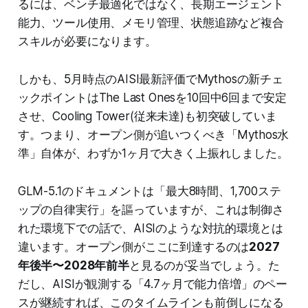
るには、ベンチ最適化ではなく、長期エージェント
能力、ツール使用、メモリ管理、状態追跡など複合
スキルが必要になります。
しかも、5月時点のAISI最新評価でMythosの新チェ
ックポイントはThe Last Onesを10回中6回まで安定
させ、Cooling Tower(従来未達)も初突破していま
す。つまり、オープン側が追いつくべき「Mythos水
準」自体が、わずか1ヶ月で大きく上振れしました。
GLM-5.1のドキュメントは「最大8時間、1,700ステ
ップの自律実行」を謳っていますが、これは制御さ
れた環境下での話で、AISIのような対抗的環境とは
違います。オープン側がここに到達するのは
2027
年後半〜2028年前半
と見るのが妥当でしょう。た
だし、AISIが観測する「4.7ヶ月で能力倍増」のペー
スが継続すれば、このタイムラインも前倒しになる