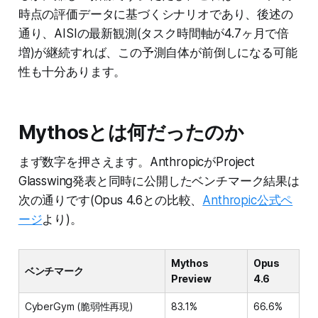
時点の評価データに基づくシナリオであり、後述の
通り、AISIの最新観測(タスク時間軸が4.7ヶ月で倍
増)が継続すれば、この予測自体が前倒しになる可能
性も十分あります。
Mythosとは何だったのか
まず数字を押さえます。AnthropicがProject
Glasswing発表と同時に公開したベンチマーク結果は
次の通りです(Opus 4.6との比較、
Anthropic公式ペ
ージ
より)。
Mythos
Opus
ベンチマーク
Preview
4.6
CyberGym (脆弱性再現)
83.1%
66.6%