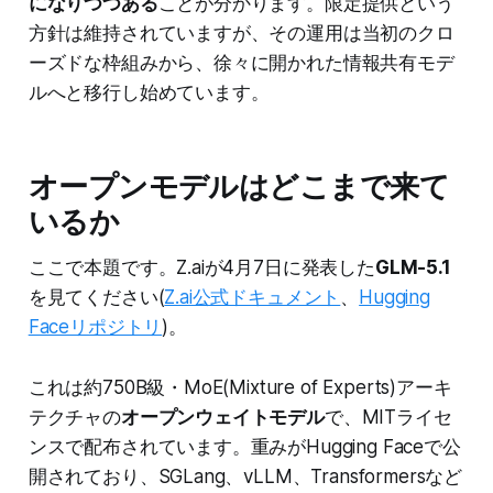
になりつつある
ことが分かります。限定提供という
方針は維持されていますが、その運用は当初のクロ
ーズドな枠組みから、徐々に開かれた情報共有モデ
ルへと移行し始めています。
オープンモデルはどこまで来て
いるか
ここで本題です。Z.aiが4月7日に発表した
GLM-5.1
を見てください(
Z.ai公式ドキュメント
、
Hugging
Faceリポジトリ
)。
これは約750B級・MoE(Mixture of Experts)アーキ
テクチャの
オープンウェイトモデル
で、MITライセ
ンスで配布されています。重みがHugging Faceで公
開されており、SGLang、vLLM、Transformersなど