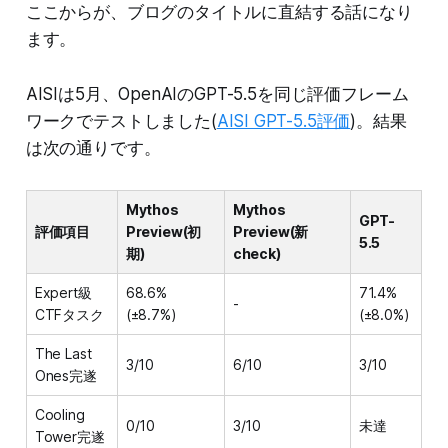
ここからが、ブログのタイトルに直結する話になり
ます。
AISIは5月、OpenAIのGPT-5.5を同じ評価フレーム
ワークでテストしました(
AISI GPT-5.5評価
)。結果
は次の通りです。
Mythos
Mythos
GPT-
評価項目
Preview(初
Preview(新
5.5
期)
check)
Expert級
68.6%
71.4%
-
CTFタスク
(±8.7%)
(±8.0%)
The Last
3/10
6/10
3/10
Ones完遂
Cooling
0/10
3/10
未達
Tower完遂