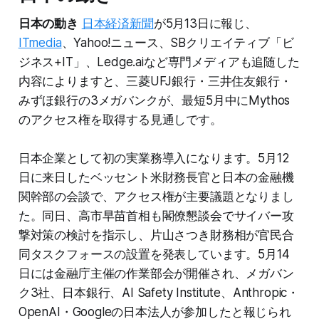
日本の動き
日本経済新聞
が5月13日に報じ、
ITmedia
、Yahoo!ニュース、SBクリエイティブ「ビ
ジネス+IT」、Ledge.aiなど専門メディアも追随した
内容によりますと、三菱UFJ銀行・三井住友銀行・
みずほ銀行の3メガバンクが、最短5月中にMythos
のアクセス権を取得する見通しです。
日本企業として初の実業務導入になります。5月12
日に来日したベッセント米財務長官と日本の金融機
関幹部の会談で、アクセス権が主要議題となりまし
た。同日、高市早苗首相も閣僚懇談会でサイバー攻
撃対策の検討を指示し、片山さつき財務相が官民合
同タスクフォースの設置を発表しています。5月14
日には金融庁主催の作業部会が開催され、メガバン
ク3社、日本銀行、AI Safety Institute、Anthropic・
OpenAI・Googleの日本法人が参加したと報じられ