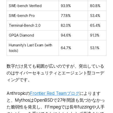
SWE-bench Verified
93.9%
80.8%
SWE-bench Pro
77.8%
53.4%
Terminal-Bench 2.0
82.0%
65.4%
GPQA Diamond
94.6%
91.3%
Humanity's Last Exam (with
64.7%
53.1%
tools)
数字だけ見ても範囲が広いのですが、突出している
のはサイバーセキュリティとエージェント型コーデ
ィングです。
Anthropicの
Frontier Red Teamブログ
によります
と、MythosはOpenBSDで27年間誰も気づかなかっ
た脆弱性を発見し、FFmpegでは長年fuzzingや人手