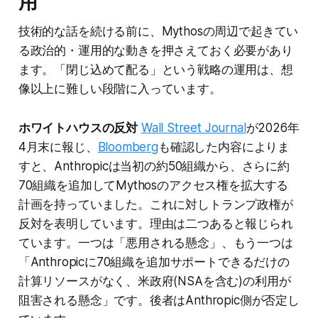
用
技術的な話を続ける前に、Mythosの周辺で起きてい
る政治的・運用的な動きを押さえておく必要があり
ます。「閉じ込めて配る」という戦略の運用は、想
像以上に難しい段階に入っています。
ホワイトハウスの反対
Wall Street Journal
が2026年
4月末に報じ、
Bloomberg
も確認した内容によりま
すと、Anthropicは当初の約50組織から、さらに約
70組織を追加してMythosのアクセス権を拡大する
計画を持っていました。これに対しトランプ政権が
反対を表明しています。理由は二つあると報じられ
ています。一つは「悪用される懸念」、もう一つは
「Anthropicに70組織を追加サポートできるだけの
計算リソースがなく、米政府(NSAを含む)の利用が
阻害される懸念」です。後者はAnthropic側が否定し