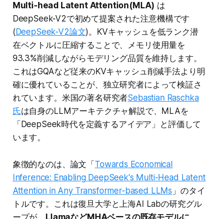
Multi-head Latent Attention(MLA)
は
DeepSeek-V2で初めて提案された注意機構です
(
DeepSeek-V2論文
)。KVキャッシュを低ランク潜
在ベクトルに圧縮することで、メモリ使用量を
93.3%削減しながらモデリング品質を維持します。
これはGQAなど従来のKVキャッシュ削減手法より明
確に優れていることが、独立研究者によって検証さ
れています。米国の著名研究者
Sebastian Raschka
氏
は自身のLLMアーキテクチャ解説で、MLAを
「DeepSeek時代を定義するアイデア」と評価して
います。
象徴的なのは、論文「
Towards Economical
Inference: Enabling DeepSeek's Multi-Head Latent
Attention in Any Transformer-based LLMs
」のタイ
トルです。これは復旦大学と上海AI Labの研究グル
ープが、
LlamaなどMHAベースの既存モデルに