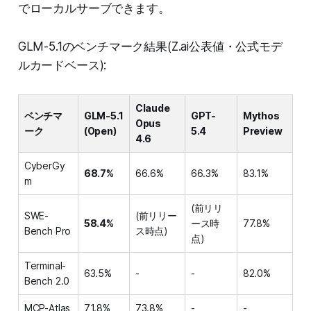
でローカルサーブできます。
GLM-5.1のベンチマーク結果(Z.ai公表値・公式モデ
ルカードベース):
Claude
ベンチマ
GLM-5.1
GPT-
Mythos
Opus
ーク
(Open)
5.4
Preview
4.6
CyberGy
68.7%
66.6%
66.3%
83.1%
m
(前リリ
SWE-
(前リリー
58.4%
ース時
77.8%
Bench Pro
ス時点)
点)
Terminal-
63.5%
-
-
82.0%
Bench 2.0
MCP-Atlas
71.8%
73.8%
-
-