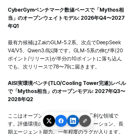
CyberGymベンチマーク数値ベースで「Mythos相
当」のオープンウェイトモデル: 2026年Q4〜2027
年Q1
最有力候補はZ.aiのGLM-5.2系、次点でDeepSeek
V4/V5、Qwen3.6以降です。GLM-5系の伸び率(20
ポイント/リリース)が半分の10ポイントに落ち込ん
でも、次リリースで78〜79に届きます。
AISI実環境ベンチ(TLO/Cooling Tower完遂)レベル
で「Mythos相当」のオープンモデル: 2027年Q3〜
2028年Q2
ここはオープン側にとって構造的に不利な領域で
す。評価環境の整備、対抗的シミュレーション、長
期エージェント能力。一年程度のラグが入ります。