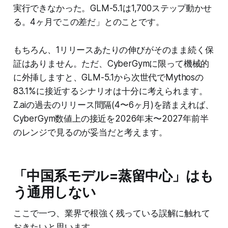
実行できなかった。GLM-5.1は1,700ステップ動かせ
る。4ヶ月でこの差だ」とのことです。
もちろん、1リリースあたりの伸びがそのまま続く保
証はありません。ただ、CyberGymに限って機械的
に外挿しますと、GLM-5.1から次世代でMythosの
83.1%に接近するシナリオは十分に考えられます。
Z.aiの過去のリリース間隔(4〜6ヶ月)を踏まえれば、
CyberGym数値上の接近を2026年末〜2027年前半
のレンジで見るのが妥当だと考えます。
「中国系モデル=蒸留中心」はも
う通用しない
ここで一つ、業界で根強く残っている誤解に触れて
おきたいと思います。