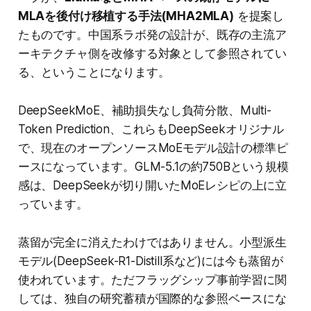
MLAを後付け移植する手法(MHA2MLA)
を提案し
たものです。中国系ラボ発の設計が、既存の主流ア
ーキテクチャ側を改修する対象として参照されてい
る、ということになります。
DeepSeekMoE、補助損失なし負荷分散、Multi-
Token Prediction、これらもDeepSeekオリジナル
で、現在のオープンソースMoEモデル設計の標準ピ
ースになっています。GLM-5.1の約750Bという規模
感は、DeepSeekが切り開いたMoEレシピの上に立
っています。
蒸留が完全に消えたわけではありません。小型派生
モデル(DeepSeek-R1-Distill系など)には今も蒸留が
使われています。ただフラッグシップ事前学習に関
しては、独自の研究蓄積が国際的な参照ベースにな