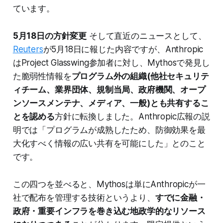
ています。
5月18日の方針変更
そして直近のニュースとして、
Reuters
が5月18日に報じた内容ですが、Anthropic
はProject Glasswing参加者に対し、Mythosで発見し
た脆弱性情報を
プログラム外の組織(他社セキュリテ
ィチーム、業界団体、規制当局、政府機関、オープ
ンソースメンテナ、メディア、一般)とも共有するこ
とを認める
方針に転換しました。Anthropic広報の説
明では「プログラムが成熟したため、防御効果を最
大化すべく情報の広い共有を可能にした」とのこと
です。
この四つを並べると、Mythosは単にAnthropicが一
社で配布を管理する技術というより、
すでに金融・
政府・重要インフラを巻き込む地政学的なリソース