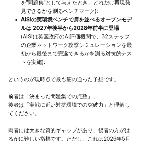
を"問題集"として与えたとき、どれだけ再現発
見できるかを測るベンチマーク):
AISIの実環境ベンチで肩を並べるオープンモデ
ルは
2027年後半から2028年前半に登場
(AISIは英国政府のAI評価機関で、32ステップ
の企業ネットワーク攻撃シミュレーションを最
初から最後まで完遂できるかを測る対抗的テス
トを実施):
というのが現時点で最も筋の通った予想です。
前者は「決まった問題集での点数」、
後者は「実戦に近い対抗環境での突破力」と理解し
てください。
両者には大きな質的ギャップがあり、後者の方がは
るかに難しい指標です。ただし、これは2026年5月