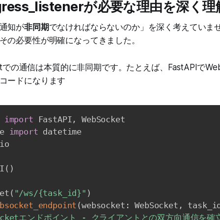
gress_listenerが必要な理由を深く
通知が
非同期
でなければならないのか」を深く考えていま
その必要性が明確になってきました。
etでの通信は本質的に非同期です。たとえば、FastAPIでWeb
コードになります
 
import
 FastAPI
,
e 
import
io

I
(
)
et
(
"/ws/{task_id}"
)
bsocket_endpoint
(
websocket
:
 WebSocket
,
 task_i
bSocketエンドポイント - クライアントとの双方向通信を確立