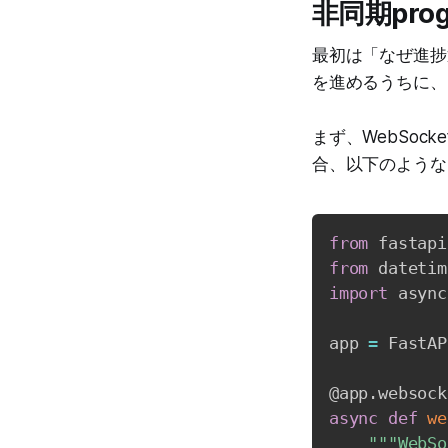
非同期pro
最初は「なぜ進捗
を進めるうちに、
まず、WebSock
合、以下のような
from
 fastapi
from
 datetim
import
 async
app 
=
 FastAP
@app
.
websock
async
def
we
"""We