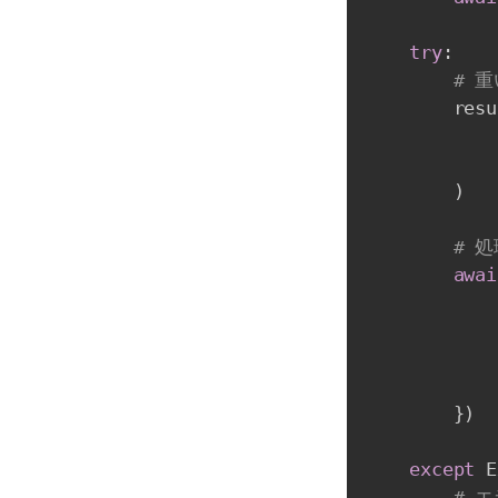
try
:
# 
        resu
            
            
)
# 
awai
}
)
except
 E
# 