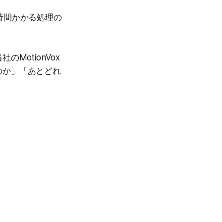
時間かかる処理の
MotionVox
のか」「あとどれ