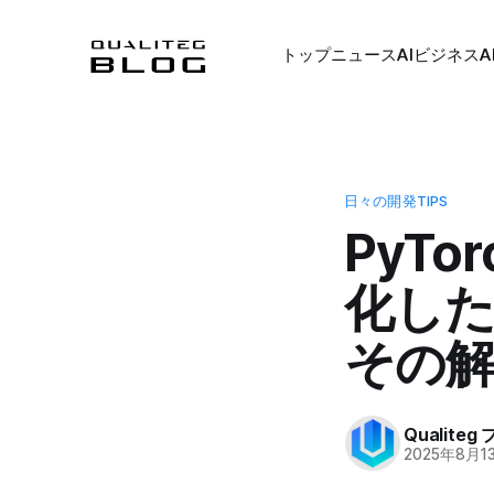
トップ
ニュース
AIビジネス
A
日々の開発TIPS
PyT
化し
その
Qualite
2025年8月1