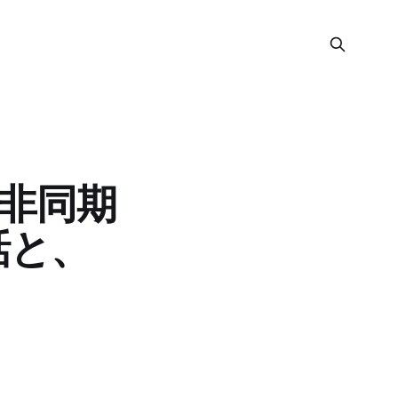
を非同期
話と、