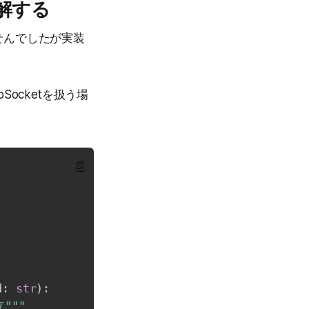
理解する
せんでしたが実装
Socketを扱う場
📄
d
:
str
)
:
"""