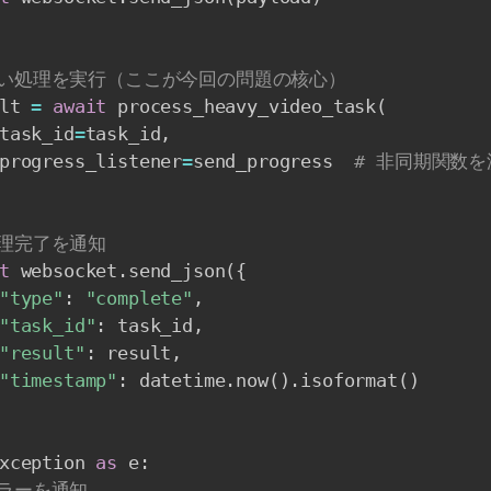
重い処理を実行（ここが今回の問題の核心）
lt 
=
await
 process_heavy_video_task
(
task_id
=
task_id
,
progress_listener
=
send_progress  
# 非同期関数を
処理完了を通知
t
 websocket
.
send_json
(
{
"type"
:
"complete"
,
"task_id"
:
 task_id
,
"result"
:
 result
,
"timestamp"
:
 datetime
.
now
(
)
.
isoformat
(
)
xception 
as
 e
:
エラーを通知