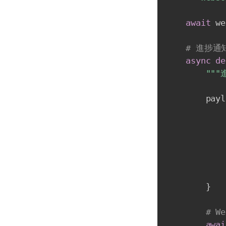
await
 we
# 進捗
async
de
"""
        payl
}
# W
awai