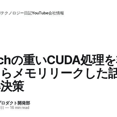
Iテクノロジー
日記
YouTube
会社情報
orchの重いCUDA処理
たらメモリリークした
解決策
g プロダクト開発部
3日
—
16 min read