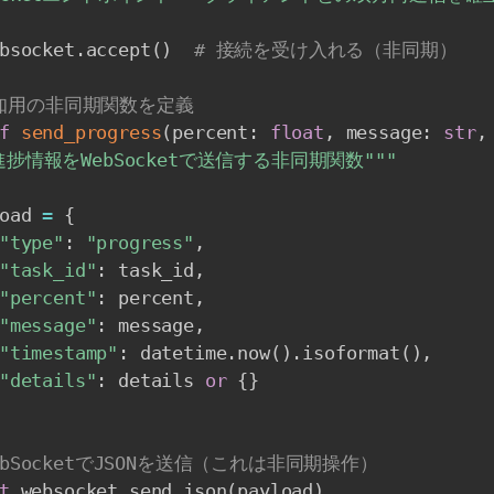
bsocket
.
accept
(
)
# 接続を受け入れる（非同期）
通知用の非同期関数を定義
f
send_progress
(
percent
:
float
,
 message
:
str
,
進捗情報をWebSocketで送信する非同期関数"""
oad 
=
{
"type"
:
"progress"
,
"task_id"
:
 task_id
,
"percent"
:
 percent
,
"message"
:
 message
,
"timestamp"
:
 datetime
.
now
(
)
.
isoformat
(
)
,
"details"
:
 details 
or
{
}
ebSocketでJSONを送信（これは非同期操作）
t
 websocket
.
send_json
(
payload
)