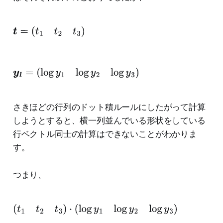
t
=
(
t
1
t
2
t
3
)
y
l
=
(
log
y
1
log
y
2
log
y
3
)
さきほどの行列のドット積ルールにしたがって計算
しようとすると、横一列並んでいる形状をしている
行ベクトル同士の計算はできないことがわかりま
す。
つまり、
(
t
1
t
2
t
3
)
⋅
(
log
y
1
log
y
2
log
y
3
)