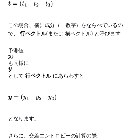
t
=
(
t
1
t
2
t
3
)
この場合、横に成分（＝数字）をならべているの
で、
行ベクトル
(または 横ベクトル) と呼びます。
予測値
y
k
も同様に
y
として
行ベクトル
にあらわすと
y
=
(
y
1
y
2
y
3
)
となります。
さらに、交差エントロピーの計算の際、
y