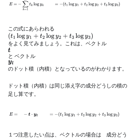
E
=
−
∑
k
=
1
K
t
k
log
y
k
=
−
(
t
1
log
y
1
+
t
2
log
y
2
+
t
3
log
y
3
)
この式にあらわれる
(
t
をよく見てみましょう。これは、ベクトル
t
1
l
o
と ベクトル
y
g
l
のドット積（内積）となっているのがわかります。
y
1
ドット積（内積）は同じ添え字の成分どうしの積の
+
足し算です。
t
2
l
E
=
−
t
⋅
y
l
=
−
(
t
1
log
y
1
+
t
2
log
y
2
+
t
3
log
y
3
)
o
g
１つ注意したい点は、ベクトルの場合は 成分どう