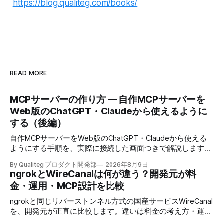
https://blog.qualiteg.com/books/
READ MORE
MCPサーバーの作り方 — 自作MCPサーバーを
Web版のChatGPT・Claudeから使えるように
する（後編）
自作MCPサーバーをWeb版のChatGPT・Claudeから使える
ようにする手順を、実際に接続した画面つきで解説します。
localhostのサーバーに公開URLとOAuth認証を付け、コード
By Qualiteg プロダクト開発部
2026年8月9日
を1行も変えずにブラウザのAIから売上データベースへ日本
ngrokとWireCanalは何が違う？開発元が料
語で聞けるようにします。
金・運用・MCP設計を比較
ngrokと同じリバーストンネル方式の国産サービスWireCanal
を、開発元が正直に比較します。違いは料金の考え方・運用
の場所・AIにつなぐときの許可の置き場所の3つです。