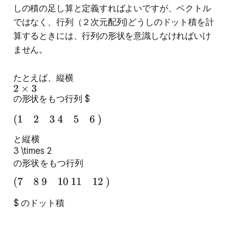
y
しの積の足し算と定義すればよいですが、ベクトル
2
ではなく、行列（２次元配列)どうしのドット積を計
+
算するときには、行列の形状を意識しなければいけ
t
ません。
3
l
たとえば、縦横
2
o
×
g
の形状をもつ行列 $
3
y
(
1
2
3
4
5
6
)
3
)
と
縦
横
と
3 \times 2
の
縦
の
形
状
を
も
つ
行
列
形
横
状
(
7
8
9
10
11
12
)
を
$ のドット積
も
つ