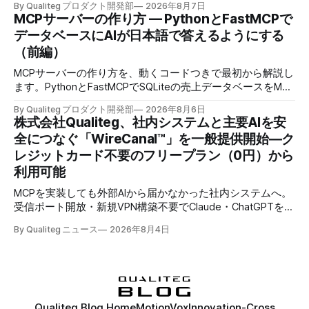
By Qualiteg プロダクト開発部
2026年8月7日
MCPサーバーの作り方 — PythonとFastMCPで
データベースにAIが日本語で答えるようにする
（前編）
MCPサーバーの作り方を、動くコードつきで最初から解説し
ます。PythonとFastMCPでSQLiteの売上データベースをMCP
化し、AIに日本語で聞くとAIが自分でSQLを書いて集計まで
By Qualiteg プロダクト開発部
2026年8月6日
返すところまで作ります。
株式会社Qualiteg、社内システムと主要AIを安
全につなぐ「WireCanal™」を一般提供開始―ク
レジットカード不要のフリープラン（0円）から
利用可能
MCPを実装しても外部AIから届かなかった社内システムへ。
受信ポート開放・新規VPN構築不要でClaude・ChatGPTを安
全につなぐ、企業認証対応のセキュアトンネル
By Qualiteg ニュース
2026年8月4日
Qualiteg Blog Home
MotionVox
Innovation-Cross