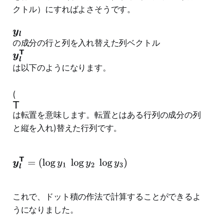
クトル）にすればよさそうです。
y
の成分の行と列を入れ替えた列ベクトル
y
l
l
は以下のようになります。
T
(
T
は転置を意味します。転置とはある行列の成分の列
と縦を入れ)替えた行列です。
y
l
T
=
(
log
y
1
log
y
2
log
y
3
)
これで、ドット積の作法で計算することができるよ
うになりました。