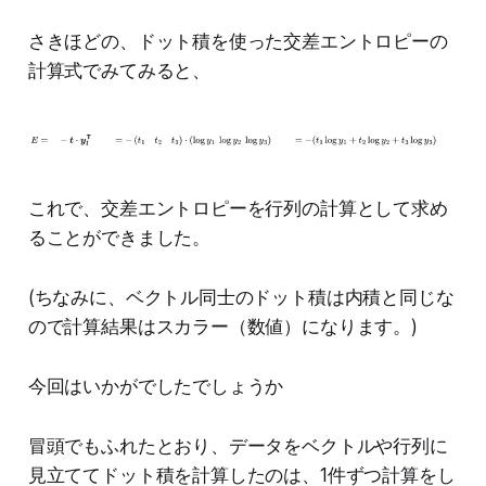
さきほどの、ドット積を使った交差エントロピーの
計算式でみてみると、
E
=
−
t
⋅
y
l
T
=
−
(
t
1
t
2
t
3
)
⋅
(
log
y
1
log
y
2
log
y
3
)
=
−
(
t
1
log
y
1
+
t
2
log
y
2
+
t
3
log
y
3
)
これで、交差エントロピーを行列の計算として求め
ることができました。
(ちなみに、ベクトル同士のドット積は内積と同じな
ので計算結果はスカラー（数値）になります。)
今回はいかがでしたでしょうか
冒頭でもふれたとおり、データをベクトルや行列に
見立ててドット積を計算したのは、1件ずつ計算をし