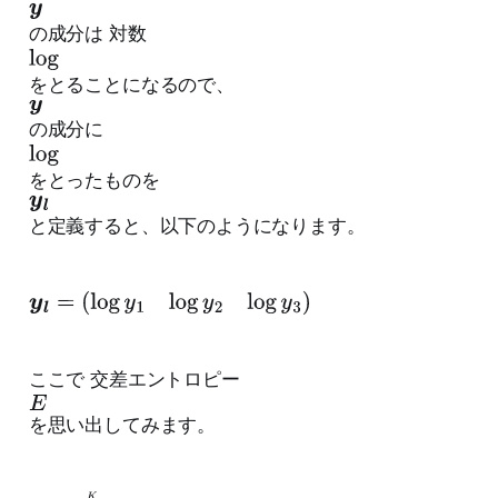
の成分は 対数
l
o
をとることになるので、
y
g
の成分に
l
o
をとったものを
y
g
l
と定義すると、以下のようになります。
y
l
=
(
log
y
1
log
y
2
log
y
3
)
ここで 交差エントロピー
E
を思い出してみます。