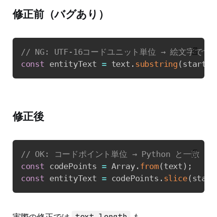
修正前（バグあり）
📄
// NG: UTF-16コードユニット単位 → 絵文字でず
const
 entityText 
=
 text
.
substring
(
start
,
 
修正後
📄
// OK: コードポイント単位 → Python と一致
const
 codePoints 
=
 Array
.
from
(
text
)
;
const
 entityText 
=
 codePoints
.
slice
(
start
実際の修正では
も