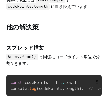
text.length
codePoints.length
に置き換えています。
他の解決策
スプレッド構文
Array.from()
と同様にコードポイント単位で分
割できます。
📄
const
 codePoints 
=
[
...
text
]
;
console
.
log
(
codePoints
.
length
)
;
// => 6