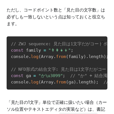
ただし、コードポイント数と「見た目の文字数」は
必ずしも一致しないという点は知っておくと役立ち
ます。
📄
// ZWJ sequence: 見た目は1文字だがコードポ
const
 family 
=
"👨‍👩‍👧‍👦"
;
console
.
log
(
Array
.
from
(
family
)
.
length
)
;
// NFD形式の結合文字: 見た目は1文字だがコード
const
 ga 
=
"か\u3099"
;
// "か" + 結合濁点 
console
.
log
(
Array
.
from
(
ga
)
.
length
)
;
// =
「見た目の1文字」単位で正確に扱いたい場合（カー
ソル位置やテキストエディタの実装など）は、書記