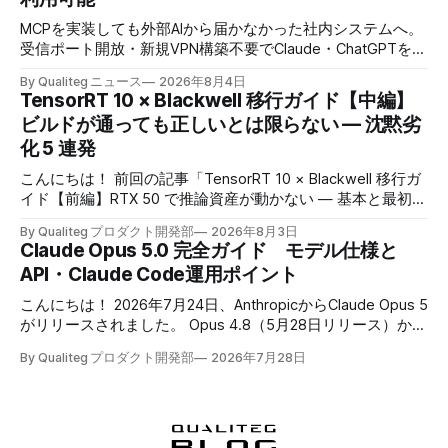
MCPを実装しても外部AIから届かなかった社内システムへ。
受信ポート開放・新規VPN構築不要でClaude・ChatGPTを安
全につなぐ、企業認証対応のセキュアトンネル
By Qualiteg ニュース
2026年8月4日
TensorRT 10 × Blackwell 移行ガイド【中編】
ビルドが通っても正しいとは限らない — 沈黙劣
化 5 連発
こんにちは！ 前回の記事「TensorRT 10 × Blackwell 移行ガ
イド【前編】RTX 50 で推論資産が動かない — 基本と最初の
壁」では、Blackwell 世代への移行で既存の推論資産が動か
By Qualiteg プロダクト開発部
2026年8月3日
なくなる理由と、TensorRT 10 化を最小構成で通す手順を扱
Claude Opus 5.0 完全ガイド モデル仕様と
いました。前編で出てきた問題には、実はひとつ共通点があ
API・Claude Code運用ポイント
ります。 すべて、エラーで止まってくれたということで
す。 本当に怖いのはその先です。TensorRT への移行パイプ
こんにちは！ 2026年7月24日、AnthropicからClaude Opus 5
ラインには、 * ビルドが通る * 実行も通る * 速度もちゃんと
がリリースされました。 Opus 4.8（5月28日リリース）から
出る * 出力の形も、値も、一見それらしい * なのに、中身が
わずか2ヶ月での世代交代です。このあたりのスピード感、
間違っている という失敗の仕方が存在します。 本記事で
By Qualiteg プロダクト開発部
2026年7月28日
加速していますね。 さて、当ブログではClaude Opus 4.7 完
は、TensorRT 本体の挙動だけでなく、export 時のミス・精
全ガイド、Claude Opus 4.8 完全ガイドとOpusの世代を追い
度設定・エンジンの配布ミスまで含めて、エラーで停止せず
かけてきましたが、今回のOpus 5は過去2回の「4.x内のアッ
誤った出力へ至る事象を便宜上 「沈黙劣化」 と呼びます。
プデート」とは立て付けが根本的に違います。 何が違うの
テストが通り、ベンチマークが良い数字を出し、「◯倍速
か。まず、Opus 5は「最上位モデル」ではありません。