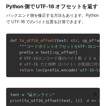
Python 側で UTF-16 オフセットを返す
バックエンド側を修正する方法もあります。Python
で UTF-16 でのバイト位置を計算できます。
📄
def
to_utf16_offset
(
text
:
str
,
 cp_offset
:
"""コードポイントオフセットをUTF-16コー
    prefix 
=
 text
[
:
cp_offset
]
# UTF-16エンコード後のバイト数 / 2 = 
# utf-16 だとBOM（2バイト）が先頭に付くため
return
len
(
prefix
.
encode
(
'utf-16-le'
)
📄
text 
=
"💻オンライン"
print
(
to_utf16_offset
(
text
,
1
)
)
# => 2 