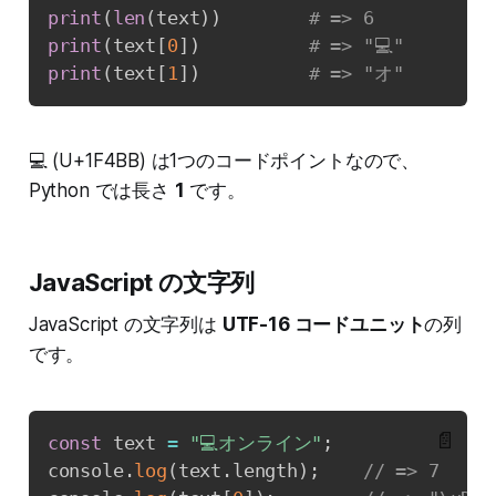
print
(
len
(
text
)
)
# => 6
print
(
text
[
0
]
)
# => "💻"
print
(
text
[
1
]
)
# => "オ"
💻 (U+1F4BB) は1つのコードポイントなので、
Python では長さ
1
です。
JavaScript の文字列
JavaScript の文字列は
UTF-16 コードユニット
の列
です。
📄
const
 text 
=
"💻オンライン"
;
console
.
log
(
text
.
length
)
;
// => 7