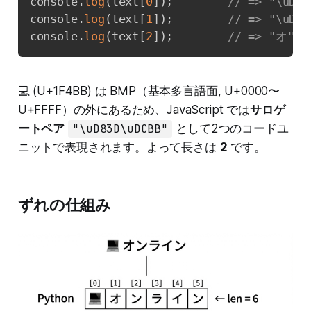
console
.
log
(
text
[
0
]
)
;
// => "\
console
.
log
(
text
[
1
]
)
;
// => "\
console
.
log
(
text
[
2
]
)
;
// => "オ"
💻 (U+1F4BB) は BMP（基本多言語面, U+0000〜
U+FFFF）の外にあるため、JavaScript では
サロゲ
ートペア
"\uD83D\uDCBB"
として2つのコードユ
ニットで表現されます。よって長さは
2
です。
ずれの仕組み