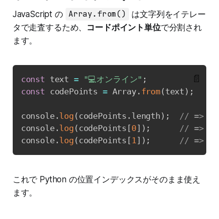
JavaScript の
Array.from()
は文字列をイテレー
タで走査するため、
コードポイント単位
で分割され
ます。
📄
const
 text 
=
"💻オンライン"
;
const
 codePoints 
=
 Array
.
from
(
text
)
;
console
.
log
(
codePoints
.
length
)
;
// => 6
console
.
log
(
codePoints
[
0
]
)
;
// => "
console
.
log
(
codePoints
[
1
]
)
;
// => "
これで Python の位置インデックスがそのまま使え
ます。