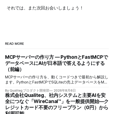
それでは、また次回お会いしましょう！
READ MORE
MCPサーバーの作り方 — PythonとFastMCPで
データベースにAIが日本語で答えるようにする
（前編）
MCPサーバーの作り方を、動くコードつきで最初から解説し
ます。PythonとFastMCPでSQLiteの売上データベースをMCP
化し、AIに日本語で聞くとAIが自分でSQLを書いて集計まで
By Qualiteg プロダクト開発部
2026年8月6日
返すところまで作ります。
株式会社Qualiteg、社内システムと主要AIを安
全につなぐ「WireCanal™」を一般提供開始―ク
レジットカード不要のフリープラン（0円）から
利用可能