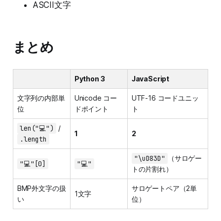
ASCII文字
まとめ
Python 3
JavaScript
文字列の内部単
Unicode コー
UTF-16 コードユニッ
位
ドポイント
ト
len("💻")
/
1
2
.length
"\uD83D"
（サロゲー
"💻"[0]
"💻"
トの片割れ）
BMP外文字の扱
サロゲートペア（2単
1文字
い
位）