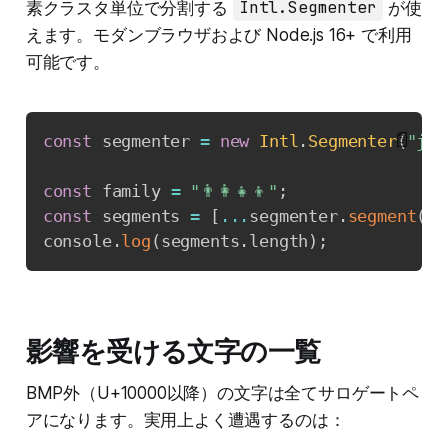
素クラスタ単位で分割する
Intl.Segmenter
が使
えます。モダンブラウザおよび Node.js 16+ で利用
可能です。
📄
const
 segmenter 
=
new
Intl
.
Segmenter
(
"ja"
const
 family 
=
"👨‍👩‍👧‍👦"
;
const
 segments 
=
[
...
segmenter
.
segment
(
fa
console
.
log
(
segments
.
length
)
;
影響を受ける文字の一覧
BMP外（U+10000以降）の文字は全てサロゲートペ
アになります。実用上よく遭遇するのは：