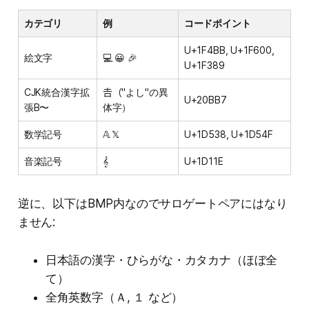
カテゴリ
例
コードポイント
U+1F4BB, U+1F600,
絵文字
💻 😀 🎉
U+1F389
CJK統合漢字拡
𠮷（"よし"の異
U+20BB7
張B〜
体字）
数学記号
𝔸 𝕏
U+1D538, U+1D54F
音楽記号
𝄞
U+1D11E
逆に、以下はBMP内なのでサロゲートペアにはなり
ません:
日本語の漢字・ひらがな・カタカナ（ほぼ全
て）
全角英数字（Ａ, １ など）