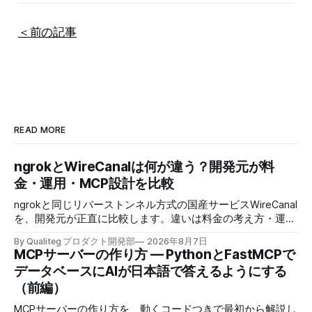
＜前の記事
READ MORE
ngrokとWireCanalは何が違う？開発元が料
金・運用・MCP設計を比較
ngrokと同じリバーストンネル方式の国産サービスWireCanal
を、開発元が正直に比較します。違いは料金の考え方・運用
の場所・AIにつなぐときの許可の置き場所の3つです。
By Qualiteg プロダクト開発部
2026年8月7日
MCPサーバーの作り方 — PythonとFastMCPで
データベースにAIが日本語で答えるようにする
（前編）
MCPサーバーの作り方を、動くコードつきで最初から解説し