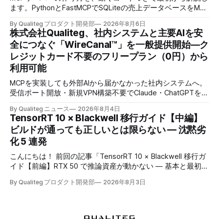
ます。PythonとFastMCPでSQLiteの売上データベースをMCP
化し、AIに日本語で聞くとAIが自分でSQLを書いて集計まで
By Qualiteg プロダクト開発部
2026年8月6日
返すところまで作ります。
株式会社Qualiteg、社内システムと主要AIを安
全につなぐ「WireCanal™」を一般提供開始―ク
レジットカード不要のフリープラン（0円）から
利用可能
MCPを実装しても外部AIから届かなかった社内システムへ。
受信ポート開放・新規VPN構築不要でClaude・ChatGPTを安
全につなぐ、企業認証対応のセキュアトンネル
By Qualiteg ニュース
2026年8月4日
TensorRT 10 × Blackwell 移行ガイド【中編】
ビルドが通っても正しいとは限らない — 沈黙劣
化 5 連発
こんにちは！ 前回の記事「TensorRT 10 × Blackwell 移行ガ
イド【前編】RTX 50 で推論資産が動かない — 基本と最初の
壁」では、Blackwell 世代への移行で既存の推論資産が動か
By Qualiteg プロダクト開発部
2026年8月3日
なくなる理由と、TensorRT 10 化を最小構成で通す手順を扱
いました。前編で出てきた問題には、実はひとつ共通点があ
ります。 すべて、エラーで止まってくれたということで
す。 本当に怖いのはその先です。TensorRT への移行パイプ