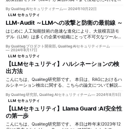
それらツールは英語（および英語文化圏）を中心に設計され
きています。ChatGPT、Claude、Geminiなどの生成AIツール
ており、スペック上は日本語も対応言語の１つとして挙げら
By Qualiteg AIセキュリティチーム
2024年10月22日
は、もはや実験的な技術ではなく、日常業務に欠かせないイ
れておりますがきめ細やかな対応が後手にまわることが多い
LLM セキュリティ
ンフラとなりました。しかし、この便利さの裏側で、企業の
です。 当然ですが言語には固有の文化と構造があり日本語
LLM-Audit ～LLMへの攻撃と防衛の最前線 ～
個人識別情報（PII）は前例のない脅威にさらされています。
は、その独特な文字体系と文化的背景により、特別なアプロ
従来のセキュリティ対策では想定していなかった「AIへの情
ーチが必要となるシーンが存在しています。 私たちが開発
はじめに 人工知能技術の急速な進化により、大規模言語モ
報漏洩」という新たなリスクが生まれ、企業は情報防衛戦略
している日本語特化型PII検出技術は、グローバルに採用され
デル（LLM）は多くの企業や組織にとって不可欠なツールと
の根本的な見直しを迫られています。 PIIとは何か ～生成AI
ている優れた基盤技術も活かし共存ながら、日本語の特性に
なっています。自然言語処理、コード生成、データ分析な
＆LLM時代の再定義～ 従来のPII定義 個人識別情報
By Qualiteg プロダクト開発部, Qualiteg AIセキュリティチーム
深く寄り添うことで、日本企業により実用的なソリュ
ど、LLMの応用範囲は日々拡大し、ビジネスプロセスの効率
2024年8月17日
（Personal Identifiable Information）は、単独または他の情
化や創造的タスクの支援など、幅広い分野で革新をもたらし
LLM セキュリティ
報と組み合わせることで特定の個人を識別できる情報を指し
ています。しかし、この革新的な技術の普及に伴い、新たな
ます。 たとえば、従来は以下のような情報が主な対象でし
【LLMセキュリティ】ハルシネーションの検
セキュリティリスクも浮上しており、企業はこれらのリスク
た * 直接識別子：氏名、住所、電話番号、メールアドレス、
出方法
に対する適切な対策を講じる必要に迫られています。 本記
マイナンバー * 間接識別子：生年月日、職業、勤務先、IPア
事では、当社が開発したLLMセキュリティソリューション
こんにちは、Qualiteg研究部です。 本日は、RAGにおけるハ
ドレス * 機密情報：医療記録、金融情報、生体認証データ
「LLM-Audit」をご紹介します。LLM-Auditは、LLMの入力と
ルシネーション検出に関する、こちらの論文について解説を
LLM時
出力を徹底的に監査し、セキュリティリスクを最小限に抑え
しつつ、ハルシネーション検出をおこなうLLMについて考察
る包括的なセキュリティ＆セーフティ実現ソリューションで
By Qualiteg 研究部, Qualiteg AIセキュリティチーム
2024年8月5日
をしてみたいと思います。 "Lynx: An Open Source
す。 従来のセキュリティ対策では対応が難しいLLM特有の脆
LLM セキュリティ
Hallucination Evaluation Model"
弱性や、日本語環境特有の課題に対しても高度な保護を提供
【LLMセキュリティ】Llama Guard :AI安全性
https://arxiv.org/pdf/2407.08488 概要 LYNXという、
します。 動画 本記事の内容はこちらの動画でもご覧いただ
RAG(Retrieval Augmented Generation) システムにおいて参
の第一歩
けます。 LLMセキュリティの重要性 LLMのセキュリティ管
照なしで高品質なハルシネーション検出が可能なオープンソ
理が不十分な場合、企業は深刻な結果に直面する可能性があ
こんにちは、Qualiteg研究部です。 本日は昨年末(2023年12
ースのLLMの構築方法、仕組みに関する論文です。 RAGシー
ります。 最も懸