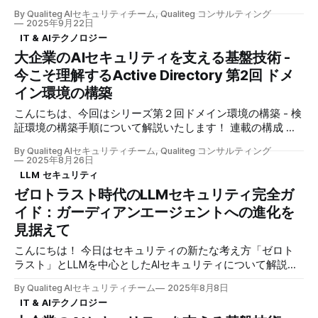
HTTPS通信をインターセプトして入出力内容を記録できて
ちは！シリーズ第3回「クライアントとサーバーのドメイン
By Qualiteg AIセキュリティチーム, Qualiteg コンサルティング
も、アクセス元が「tanaka_t」なのか「yamada_h」なのか
参加」へようこそ。 前回（第2回）では、Active Directoryド
2025年9月22日
が分からなければ、監査ログとしての価値は半減してしまい
メイン環境の構築手順について、ドメインコントローラーの
IT & AIテクノロジー
ます。 今回は、プロキシサーバー自体をドメインメンバー
セットアップからDNS設定まで詳しく解説しました。ドメイ
大企業のAIセキュリティを支える基盤技術 -
として動作させることで、Kerberosチケットの検証を可能に
ン環境の「土台」が整ったところで、今回はいよいよ実際に
今こそ理解するActive Directory 第2回 ドメ
し、透過的なユーザー認証を実現する方法を詳しく解説しま
コンピューターをドメインに参加させる手順に進みます。
す。Windows版Squid
「ドメインユーザーアカウントを作ったのに、なぜかログイ
イン環境の構築
ンできない」「新しいPCを追加したけど、ドメイン認証が
こんにちは、今回はシリーズ第２回ドメイン環境の構築 - 検
使えない」といった経験はありませんか？実は、Active
証環境の構築手順について解説いたします！ 連載の構成 第1
Directoryの世界では、ユーザーアカウントを作成しただけで
章：基本概念の理解 - Active DirectoryとKerberos/NTLM認
は不十分で、そのユーザーが使用するコンピューター自体も
By Qualiteg AIセキュリティチーム, Qualiteg コンサルティング
証の基礎 【★今回です★】第2章：ドメイン環境の構築 - 検
ドメインに「参加」させる必要があるのです。 本記事で
2025年8月26日
証環境の構築手順 第3章：クライアントとサーバーのドメイ
は、このドメイン参加について、単なる手順の説明にとどま
LLM セキュリティ
ン参加 - ドメイン参加の詳細手順 第4章：プロキシサーバー
らず、「なぜドメイン参加が必要なのか」「裏側で何が起き
ゼロトラスト時代のLLMセキュリティ完全ガ
と統合Windows認証 第5章：ブラウザ設定と認証 - 各ブラウ
ているのか」という本質的な仕組みまで、初心者の方にも分
イド：ガーディアンエージェントへの進化を
ザでの設定方法 第6章：トラブルシューティング - よくある
かりやすく解説していきます。Win
問題と解決方法 第7章：セキュリティとベストプラクティス
見据えて
- 本番環境での考慮事項 第8章：実践的な構成例 - AIセキュ
こんにちは！ 今日はセキュリティの新たな考え方「ゼロト
リティツールとの統合事例 第2章：ドメイン環境の構築 2.1
ラスト」とLLMを中心としたAIセキュリティについて解説い
ドメイン名の設計 2.1.1 ドメイン名の命名規則 Active
たします！ はじめに 3つのパラダイムシフトが同時に起きて
Directoryを構築する際、
By Qualiteg AIセキュリティチーム
2025年8月8日
いる いま、企業のIT環境では3つの大きな変革が起ころうと
IT & AIテクノロジー
しています。 1つ目は「境界防御からゼロトラストへ」とい