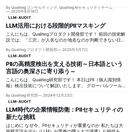
のDLP（Data Loss Prevention）ソリューションは、メール
イプカーブで有名なガートナーは2025年6月に、ガーディア
やファイル転送を監視することには長けていましたが、リア
By Qualiteg コンサルティング, Qualiteg AIセキュリティチーム
ンエージェントに関する見解を発表しました。ガーディア
2025年6月18日
ルタイムで行われるWebベースのAIチャットやAIエージェン
ン・エージェントとは、AIとの安全で信頼できるやりとりを
LLM-AUDIT
トとの対話で発生しうる新しい脅威には対応できていないの
支援するために設計されたAIベースのテクノロジです。 ざっ
LLM活用における段階的PIIマスキング
が現状です。 本記事では、AI時代のデータ漏洩防止において
くりいうと、 「AIエージェントが来るよ」と予言したガート
中核となる技術、特にHTTPS通信のインターセプトとその限
ナー社は、次は、「ガーディアンエージェントが来るよ」と
こんにちは、Qualitegプロダクト開発部です！ 前回の技術解
界について、技術的な観点から詳しく解説します。プロキシ
予言しました。なぜガーディアンエージェントが来るのでし
説では、「三沢」が人名なのか地名なのか判断できない日本
サーバー
ょうか？本稿では、そのあたりを考察していきたいと思いま
語の曖昧性から始まり、正規表現からLLM統合まで5段階の
By Qualiteg プロダクト開発部
2025年3月7日
す。 なぜ今、AIの「監視役」が必要なのか 2025年、私たち
PII検出アプローチをご紹介しました。今回は、これらの技術
LLM-AUDIT
は本格的なAIエージェント時代の入り口に立っています。AI
を搭載した LLM-Audit™ PII Protector が実際のLLM活用シー
が単なるツールから、自律的に判断し行動する「エージェン
PIIの高精度検出を支える技術～日本語という
ンでどのように動いているのか、実際のプロダクト処理の観
ト」へと進化する中で、新たな課題が浮上しています。 従
点で、もう一歩踏み込んで解説します。 ファイルの中に潜
言語の奥深さに寄り添う～
来のAIとエージェント型AIの違い さて、ガーディアンエージ
む、見えないPII LLM Audit™ PII Protectorをご紹介した際、多
こんにちは、Qualiteg研究部です！ 本日はPII（個人識別情
ェントが必要になる理由として、生成AI（以後AIと呼びま
くの方から「テキスト入力のPII検出は分かったけど、ファイ
報）検出技術について解説いたします。 グローバルツール
す）の急速な進化があげられます。従来のAIとエージェント
ルをまるごとLLMに投げる場合はどうなるの？」というご質
と日本語特化ツールの共存 個人情報保護は世界共通の課題
型AIの違いを思い出
問をいただきました。 確かに現在のLLM活用は、単純なテキ
By Qualiteg 研究部
2024年12月23日
です。 GDPR、CCPA、そして日本の改正個人情報保護法な
スト入力から、PowerPoint、Excel、PDF、画像ファイルな
LLM-AUDIT
ど、世界中で規制が強化される中、多くの優れたPII（個人識
ど、様々な形式のファイルを直接処理する段階に進化してい
LLM時代の企業情報防衛：PIIセキュリティの
別情報）検出ツールが研究・開発されていますが、日本語を
ます。「この提案書を要約して」「このExcelから傾向を分
中心としたビジネスシーンで利用しようとすると「おや？」
新たな挑戦
析して」といった使い方が当たり前になってきました。
っとなることが多く割と無視できない規模の追加開発、特別
PowerPointの「スピーカーノート」を見たことがあります
はじめに なぜ今、PIIセキュリティが重要なのか 私たちは大
対応による追加工数が発生することがあります。なぜなら、
か？
規模言語モデル（LLM）が業務の隅々まで浸透した時代を生