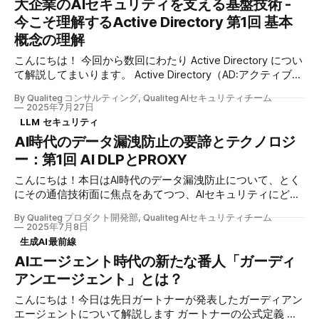
大企業のAIセキュリティを支える基盤技術 -
うセキュリティモデルの転換。 2つ目は「LLMの爆発的普
及」による新たなリスクの出現。 そして3つ目は「AIエージ
今こそ理解するActive Directory 第1回 基本
ェント時代の到来」とそれに伴う「ガーディアンエージェン
概念の理解
ト」という新概念の登場です。 これらは別々の出来事のよ
うに見えて、実は密接に関連しています。本記事では、この
こんにちは！ 今回から数回にわたり Active Directory につい
3つの変革がどのように結びつき、企業がどのような対策を
て解説してまいります。 Active Directory（AD:アクティブデ
取るべきかを解説いたします 目次 1. はじめに：3つのパラダ
ィレクトリー）は、Microsoft が開発したディレクトリサー
By Qualiteg コンサルティング, Qualiteg AIセキュリティチーム
イムシフトが同時に起きている 2. 第1の変革：ゼロトラスト
ビスであり、今日の大企業における IT インフラストラクチ
2025年7月27日
という新しいセキュリティ思想 3. 第2の変革：LLM時代の到
ャーにおいて、もはやデファクトスタンダードと言っても過
LLM セキュリティ
来とその影響 4. 第3の変革：AIエージェントとガーディアン
言ではない存在となっており、組織内のユーザー、コンピュ
AI時代のデータ漏洩防止の要諦とテクノロジ
エージェント 5. 3つの変革を統合する：実践的なアプローチ
ーター、その他のリソースを一元的に管理するための基盤と
ー：第1回 AI DLPとPROXY
して広く採用されています。 AIセキュリティの現実：単独で
6. 実装のベストプラクティス 7. 日本
は機能しない ChatGPTやClaudeなどの生成AIが企業に急速
こんにちは！本日はAI時代のデータ漏洩防止について、とく
に普及する中、「AIセキュリティ」という言葉が注目を集め
にその通信技術面に焦点をあてつつ、AIセキュリティにどの
ています。情報漏洩の防止、不適切な利用の検知、コンプラ
ように取り組んでいくべきか、解説いたします。 1. はじめに
イアンスの確保など、企業が取り組むべき課題は山積みで
By Qualiteg プロダクト開発部, Qualiteg AIセキュリティチーム
生成AIの急速な普及により、企業のデータガバナンスは新た
2025年7月8日
す。 しかし、ここで注意しなければいけない事実がありま
な局面を迎えています。ChatGPTやClaudeといった大規模言
生成AI最前線
す。それは、 AIセキュリティソリューションは、それ単体で
語モデル（LLM）は、業務効率を飛躍的に向上させる一方
AIエージェント時代の新たな番人「ガーディ
は企業環境で限定的な効果しか期待できない ということで
で、意図しない機密情報の漏洩という深刻なリスクをもたら
す。 企業が直面する本質的な課題 AIセキュリティツールを
アンエージェント」とは？
しています。 従業員が何気なく入力した顧客情報や営業秘
導入する際、企業のIT部門
密が、AIサービスの学習データとして使用される可能性があ
こんにちは！今日は先日ガートナーが発表したガーディアン
ることを、多くの組織はまだ十分に認識していません。従来
エージェントについて解説します ガートナーの公式定義 ハ