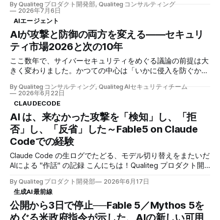
By Qualiteg プロダクト開発部, Qualiteg コンサルティング
SSL/TLS通信の復号化、中間CA証明書の運用、そして証明書
2026年7月6日
ピンニングという技術的制約まで、企業がWeb通信を監視す
AIエージェント
る際の技術的な現実を明らかにしました。 しかし、これら
AIが攻撃と防御の両方を変える――セキュリ
のプロキシ技術は、実は既存のDLP製品でも広く採用されて
ティ市場2026と次の10年
いる一般的な手法です。メール監視、ファイル転送の制御、
Webアクセスの監査など、従来型のデータ漏洩防止において
ここ数年で、サイバーセキュリティをめぐる議論の前提は大
も、HTTPSインターセプトは中核的な役割を果たしてきまし
きく変わりました。かつての中心は「いかに侵入を防ぐか」
た。 では、なぜAI時代において新たにDLPを考え直す必要が
でしたが、いまは攻撃側も防御側も、ともにAIを使い始めて
あるのでしょうか。 前回にひきつづき、従来型DLPでは対応
By Qualiteg コンサルティング, Qualiteg AIセキュリティチーム
います。攻撃が機械の速度で自動化・大規模化する一方、防
2026年6月22日
できないAI固有の課題と、AI-DLPとして新たに考慮すべき要
御も人手だけでは追いつかない領域に入りつつあります。本
CLAUDECODE
素に焦点を当て、より本質的な議論を展開していきます。 1.
記事では、公開されている市場データをもとに、AI時代のセ
AI は、来なかった攻撃を「検知」し、「拒
AI時代が要求する新たなDLP要件 従来のDLP製品は、クレジ
キュリティ市場を「どこが伸び、どこが重なり、どこに注意
ットカード番号や社会保障番号といった定型的なパターンの
否」し、「反省」した～Fable5 on Claude
すべきか」という観点から整理します。 「AIとセキュリテ
検出において優れた実績を持っています。これらの技術は今
ィ」には三つの市場がある 最初に、用語を整理しておきま
Codeでの経験
後も重要な
す。「AIセキュリティ」とひとくくりにすると分かりにくい
Claude Code の生ログでたどる、モデル切り替えをまたいだ
のですが、実際には少なくとも三つの異なるテーマが同時に
AIによる "作話" の記録 こんにちは！Qualiteg プロダクト開
進んでいます。 この三つの違いは、「誰がAIを使うのか」と
発部です。 今日は、 AI エージェントの報告を、どこまで信
「何を守るのか」で考えると分かりやすくなります。 第一
By Qualiteg プロダクト開発部
2026年6月17日
じてよいのか、 というお話です。 発端は、Claude Fable 5
は、防御側がAIを使う「AIで守る」領域です。 攻撃者がAIを
生成AI最前線
で動かしていた、私たちの Claude Code セッションでし
使っているかどうかにかかわらず、企業やセキュリティ事業
公開から3日で停止──Fable 5／Mythos 5を
た。 Fable5リリース直後でしたが、さっそくFable5を
者がAIを利用して、サイバー攻撃やインシデントを検知・分
Claude Codeで使ってみている開発作業の途中、画面に、こ
めぐる米政府指令が示した、AIの新しい可用
析・阻止します。大量のログやアラートの分析、脅威の優先