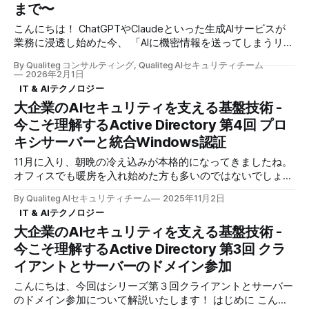
合Windows認証環境を構築しても、ブラウザ側の設定が適切
まで〜
でなければ、ユーザーには毎回パスワード入力ダイアログが
こんにちは！ ChatGPTやClaudeといった生成AIサービスが
表示されてしまいます。 「Edgeだと自動でログインできる
業務に浸透し始めた今、 「AIに機密情報を送ってしまうリス
のに、Chromeだとパスワードを聞かれる」 「同じサーバー
ク」 が新たなセキュリティ課題として浮上しています。 こ
なのにURLの書き方で動作が違う」 これらはヘルプデスクに
By Qualiteg コンサルティング, Qualiteg AIセキュリティチーム
の課題に向き合う中で、私たちは改めて「企業のセキュリテ
寄せられる典型的な問い合わせです。（ただ、業務に好きな
2026年2月1日
ィアーキテクチャはどう変遷してきたのか」を振り返る機会
ブラウザ使っていいよ、という企業はそんなに多くはないと
IT & AIテクノロジー
がありました。 すると、ある疑問が浮かんできます。 「な
おもいます） 今回は、統合Windows認証がブラウザでどの
大企業のAIセキュリティを支える基盤技術 -
んでこんなに複雑になってるんだっけ？」 企業のセキュリ
ように動作するのか、その仕組みから各ブラウザ（Edge/
今こそ理解するActive Directory 第4回 プロ
ティ担当者なら、一度は思ったことがあるのではないでしょ
うか。 アルファベット3〜4文字の製品が乱立し、それぞれ
キシサーバーと統合Windows認証
が微妙に重複した機能を持ち、設定は複雑化し、コストは膨
11月に入り、朝晩の冷え込みが本格的になってきましたね。
らみ続けています。 当社ではAIセキュリティ関連プロダクト
オフィスでも暖房を入れ始めた方も多いのではないでしょう
をご提供しておりますが、AI時代のセキュリティを考える上
か。 温かいコーヒーを片手に、シリーズ第4回「プロキシサ
でも、この歴史を理解することは重要ではないかと考えまし
By Qualiteg AIセキュリティチーム
2025年11月2日
ーバーと統合Windows認証」をお届けします。 さて、前回
た。 本記事では、企業ネットワークセキュリティの変遷を
IT & AIテクノロジー
（第3回）は、クライアントPCやサーバーをドメインに参加
振り返りながら、「なぜこうなったのか」を整理してみたい
大企業のAIセキュリティを支える基盤技術 -
させる際の「信頼関係」の確立について深掘りしました。コ
と思います。 第1章：観測点を集約できた時代 ― オンプレ
ンピューターアカウントが120文字のパスワードで自動認証
今こそ理解するActive Directory 第3回 クラ
AD + Proxy（〜2010年代前半） 統制しやすかったモデル か
される仕組みを理解いただけたことで、今回のプロキシサー
つ
イアントとサーバーのドメイン参加
バーの話もスムーズに入っていけるはずです。 ChatGPTや
Claudeへのアクセスを監視する中間プロキシを構築する際、
こんにちは、今回はシリーズ第３回クライアントとサーバー
最も重要なのが「確実なユーザー特定」です。せっかく
のドメイン参加について解説いたします！ はじめに こんに