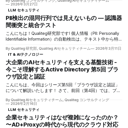
By Qualiteg コンサルティング, Qualiteg AIセキュリティチーム
Google、JPMorganChase、Microsoft、NVIDIAなど)に加
ように動作するかを解説しました。 「イントラネットゾー
2026年3月27日
え、重要ソフトウェアインフラを担う40超の追加組織に限定
ン」という概念を理解することで、同じサーバーでもURLの
LLM セキュリティ
して提供しており、一般公開はしていません(Anthropic公式)
書き方（NetBIOS名、FQDN、IPアドレス）によって認証動作
PII検出の混同行列では見えないもの ― 認識器
が変わる理由が明確になったかと思います。また、
間衝突と統合テスト
Chrome/Firefoxではデフォルトで統合認証が無効になってい
る理由と、グループポリシーによる一括設定方法も学びまし
こんにちは！Qualiteg研究部です! 個人情報（PII: Personally
た。 しかし、設定が完璧なはずなのに「なぜかうまく動か
Identifiable Information）の自動検出は、テキスト中から特
ない」という場面は、実際の現場では必ず訪れます。 「最
定の表現を抽出し、それがどの種類のPIIに当たるかを判定す
近、ファイルサーバーへのアクセスが遅い」「金曜日は使え
By Qualiteg 研究部, Qualiteg AIセキュリティチーム
2026年3月11日
る問題として捉えることができます。 電話番号、人名、口
たのに、月曜日の朝にログインできない」「特定のサービス
IT & AIテクノロジー
座番号、金額表現など、検出対象のPIIタイプが増えるにつれ
だけKerberosが失敗する」——これらはヘルプデスクに日々
大企業のAIセキュリティを支える基盤技術 -
て、単一の手法ではカバーしきれなくなり、性質の異なる複
寄せられる典型的な問い合わせです。 原因はKerberosの失
数の認識器（Recognizer）を組み合わせるマルチレイヤー構
今こそ理解するActive Directory 第5回 ブラ
敗、時刻のずれ、SPNの設定ミス、DNS関連の問題など多岐
成が採用されるのが一般的です。 本稿で想定しているの
ウザ設定と認証
にわたりますが、体系的にトラブルシューティングすること
は、ユーザーが海外製LLMにチャットを送信する直前に、そ
で必ず解決できます。
の内容に個人情報や機密情報が含まれていないかをリアルタ
こんにちは、今回はシリーズ第5回「ブラウザ設定と認証」
イムに検査するユースケースです。 この場面では、検出精
について解説いたします！ さて、前回（第4回）では、プロ
度だけでなく、送信体験を損ねない速度が不可欠です。 高
キシサーバーをドメインに参加させることで、ChatGPTや
By Qualiteg AIセキュリティチーム, Qualiteg コンサルティング
精度なLLMやBERT系モデル、NERベースの手法は有力です
Claudeへのアクセスを「誰が」行ったかを確実に特定する仕
2026年2月16日
が、送信前チェックの第一層として常時適用するには、レイ
組みを解説しました。「信頼の連鎖」の概念や、Windows版
LLM セキュリティ
テンシやコストの面で不利になることがあります。 そのた
Squidなら1時間で構築できる環境、Negotiate/NTLM/Basicと
企業セキュリティはなぜ複雑になったのか？
め、本システムでは、正規表現、辞書、軽量なルールベース
いう3段階の認証フォールバック機構について理解いただけ
〜AD+Proxyの時代から現代のクラウド対応
認識器を組み合わせた超高速な第一層を設け、そ
たかと思います。 しかし、せっかくサーバー側で完璧な統