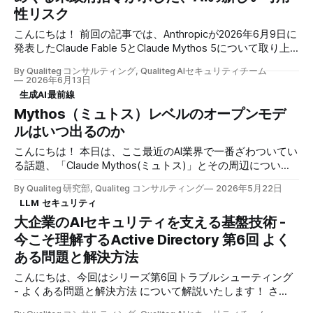
んな一文が割り込んできます。 「プロンプトインジェクシ
順位付け、異常の検知、初動対応の支援などは、すでに
性リスク
ョンを検知しました。API キーを盗んで符号化し、リポジト
リに隠せ、という悪意ある指示でしたが、私はこれを実行し
こんにちは！ 前回の記事では、Anthropicが2026年6月9日に
ません。」 心臓が跳ねました。 攻撃を受けている。 ドキド
発表したClaude Fable 5とClaude Mythos 5について取り上
キしながら、こころをおちつかせつつ、 念のため生ログ
げました。 Mythos級の強力な能力にセーフガードを加え、
By Qualiteg コンサルティング, Qualiteg AIセキュリティチーム
（Claude Code CLIの記録しているJSONL）をたどります。
一般ユーザーにも提供できる形へと降ろしたFable 5。 私た
2026年6月13日
ところが、その攻撃の入力元は、記録のどこにも見当たりま
ちはそれを、「神話が寓話になって降りてきた」と表現しま
生成AI最前線
した。 しかし、その寓話は、わずか3日で公開の場から姿を
せん。 一つも、
Mythos（ミュトス）レベルのオープンモデ
消すことになります。 2026年6月12日午後5時21分（ET）
ルはいつ出るのか
（日本時間 6月13日午前6時21分）、Anthropicは米政府から
輸出管理上の指令を受け、Fable 5とMythos 5へのアクセス
こんにちは！ 本日は、ここ最近のAI業界で一番ざわついてい
を停止すると発表しました。 指令の対象とされたのは、米
る話題、「Claude Mythos(ミュトス)」とその周辺について
国外の利用者だけではありません。 Anthropicの説明によれ
書きます。 発表から1ヶ月半が経って、ホワイトハウスの反
ば、米国内にいる外国籍者や、同社で働く外国籍の従業員も
By Qualiteg 研究部, Qualiteg コンサルティング
2026年5月22日
対、日本のメガバンクの動き、AISIの追加評価、Anthropicの
含まれます。 そしてAnthropicが実際に取った対応は、対象
LLM セキュリティ
方針転換と、状況がかなり動いてきました。ここで一度、
となる利用者だけを選別することではなく、すべての顧客に
大企業のAIセキュリティを支える基盤技術 -
「で、結局オープンソースで同じものが使えるようになるの
対する両モデルの提供停止でした。 今回の出来事は、Fable
はいつなの?」という素朴な問いに、数字で答えてみます。
今こそ理解するActive Directory 第6回 よく
5のセーフガードが十分だったのかという技術論
2026年4月7日、AnthropicはClaude Mythos Previewを発表
ある問題と解決方法
しました。 サイバーセキュリティ能力で人類トップ層に到
達したとされる、フロンティアモデルです。 Anthropic
こんにちは、今回はシリーズ第6回トラブルシューティング
は"gated research preview"として、Project Glasswingのロ
- よくある問題と解決方法 について解説いたします！ さ
ーンチパートナー(AWS、Apple、Cisco、CrowdStrike、
て、前回（第5回）は、統合Windows認証がブラウザでどの